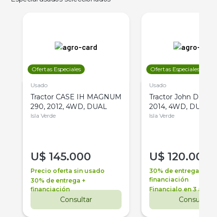
Ofertas Especiales
Ofertas Especiales
Usado
Usado
Tractor CASE IH MAGNUM
Tractor John Deere 
290, 2012, 4WD, DUAL
2014, 4WD, DUAL
Isla Verde
Isla Verde
U$
145.000
U$
120.000
Precio oferta sin usado
30% de entrega +
financiación
30% de entrega +
financiación
Financialo en 3 años
Consultar
Consultar