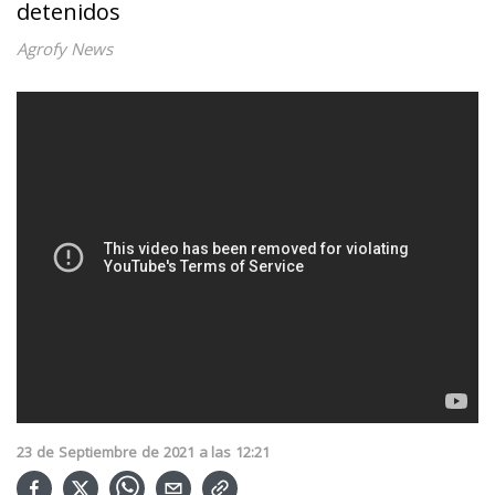
detenidos
Agrofy News
23
de
Septiembre
de
2021
a las
12:21