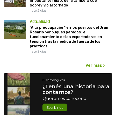
impactante relato de la tambera que
sobrevivió al tornado
hace 2 días
Actualidad
“Alta preocupación” en los puertos del Gran
Rosario por buques parados: el
funcionamiento de las exportadoras en
tensión tras la medida de fuerza de los
prácticos
hace 3 días
Ver más
>
El campo y vos
¿Tenés una historia para
contarnos?
Queremos conocerla
Escribinos