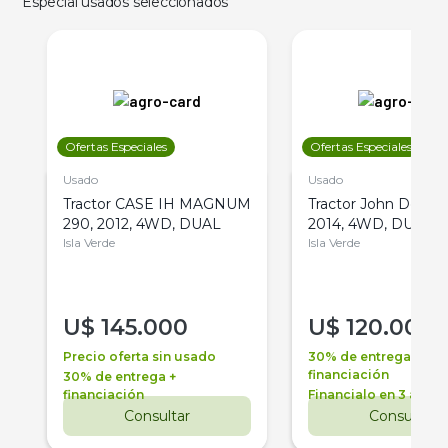
Especial usados seleccionados
Ofertas Especiales
Ofertas Especiales
Usado
Usado
Tractor CASE IH MAGNUM
Tractor John Deere 
290, 2012, 4WD, DUAL
2014, 4WD, DUAL
Isla Verde
Isla Verde
U$
145.000
U$
120.000
Precio oferta sin usado
30% de entrega +
financiación
30% de entrega +
financiación
Financialo en 3 años
Consultar
Consultar