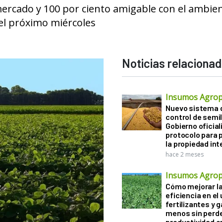
mercado y 100 por ciento amigable con el ambien
el próximo miércoles
Noticias relaciona
Insumos Agrop
Nuevo sistema 
control de semil
Gobierno oficiali
protocolo para 
la propiedad int
hace 2 meses
Insumos Agrop
Cómo mejorar l
eficiencia en el
fertilizantes y 
menos sin perd
productividad en