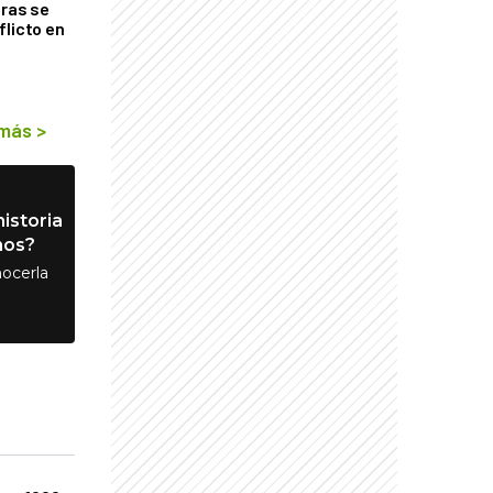
tras se
flicto en
 más
>
istoria
nos?
ocerla