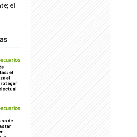
te; el
das
ecuarios
de
las: el
za el
proteger
electual
ecuarios
a
 uso de
gastar
er
 la