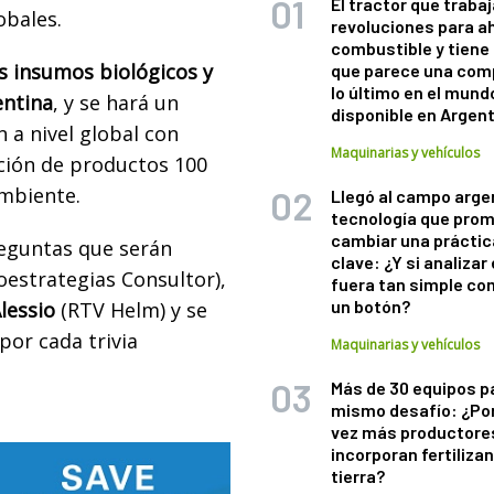
El tractor que trabaj
obales.
revoluciones para a
combustible y tiene
s insumos biológicos y
que parece una com
lo último en el mund
entina
, y se hará un
disponible en Argen
 a nivel global con
Maquinarias y vehículos
ación de productos 100
ambiente.
Llegó al campo arge
tecnología que pro
cambiar una práctic
reguntas que serán
clave: ¿Y si analizar 
estrategias Consultor),
fuera tan simple co
un botón?
lessio
(RTV Helm) y se
por cada trivia
Maquinarias y vehículos
Más de 30 equipos p
mismo desafío: ¿Po
vez más productore
incorporan fertiliza
tierra?