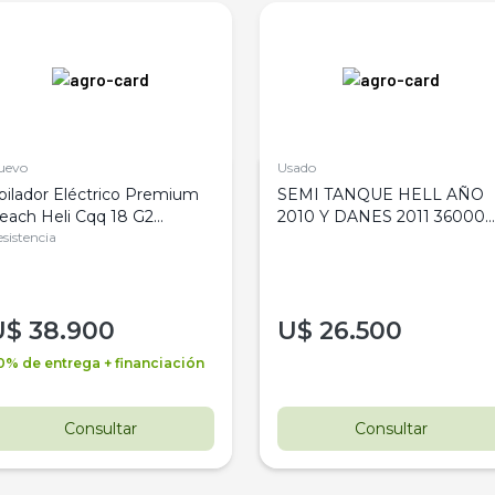
uevo
Usado
pilador Eléctrico Premium
SEMI TANQUE HELL AÑO
each Heli Cqq 18 G2
2010 Y DANES 2011 36000
800Kg
sistencia
LITROS
U$
38.900
U$
26.500
0% de entrega + financiación
Consultar
Consultar