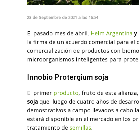
23
de
Septiembre
de
2021
a las
16:54
El pasado mes de abril,
Helm Argentina
y
la firma de un acuerdo comercial para el d
comercialización de productos con biomo
microorganismos inteligentes para prote
Innobio Protergium soja
El primer
producto
, fruto de esta alianza
soja
que, luego de cuatro años de desarrol
demostrativos a campo llevados a cabo l
estará disponible en el mercado en los pr
tratamiento de
semillas
.