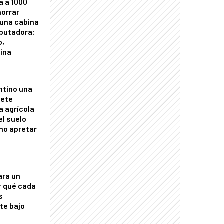
a a 1000
horrar
 una cabina
putadora:
o,
tina
ntino una
mete
a agrícola
el suelo
mo apretar
ara un
r qué cada
s
nte bajo