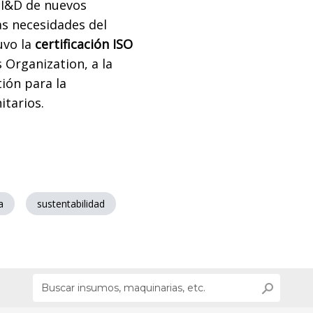
n I&D de nuevos
s necesidades del
uvo la
certificación ISO
 Organization, a la
tión para la
itarios.
a
sustentabilidad