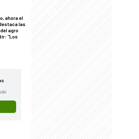
o, ahora el
 destaca las
del agro
tir: "Los
"
as
cibí