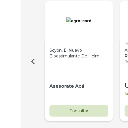
N
De Transmisiones
Scyon, El Nuevo
A
 Pesadas
Bioestimulante De Helm
R
1
Re
 Acá
Asesorate Acá
3
nsultar
Consultar