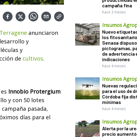
campaña fina
hace 3 meses
Insumos Agrop
Nuevo etiqueta
Terragene
anunciaron
los fitosanitari
esarrollo y
Senasa dispuso 
pictogramas, p
léculas y
de advertencia 
cción de
cultivos
.
indicaciones
hace 4 meses
Insumos Agrop
Nuevas regulac
, es
Innobio Protergium
para el uso de d
Córdoba fija di
lo y con 50 lotes
mínimas
a campaña pasada,
hace 4 meses
óximos días para el
Insumos Agrop
Alerta por la ure
precio aumentó