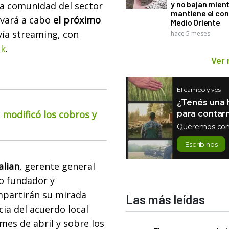
y no bajan mien
a comunidad del sector
mantiene el con
levará a cabo
el próximo
Medio Oriente
 vía streaming, con
hace 5 meses
nk
.
Ver
El campo y vos
¿Tenés una h
o modificó los cobros y
para contar
Queremos con
Escribinos
alian
, gerente general
io fundador y
mpartirán su mirada
Las más leídas
ia del acuerdo local
es de abril y sobre los