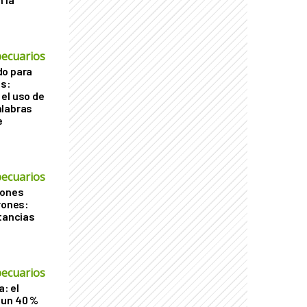
ecuarios
do para
os:
el uso de
alabras
e
ecuarios
iones
rones:
stancias
ecuarios
a: el
 un 40 %