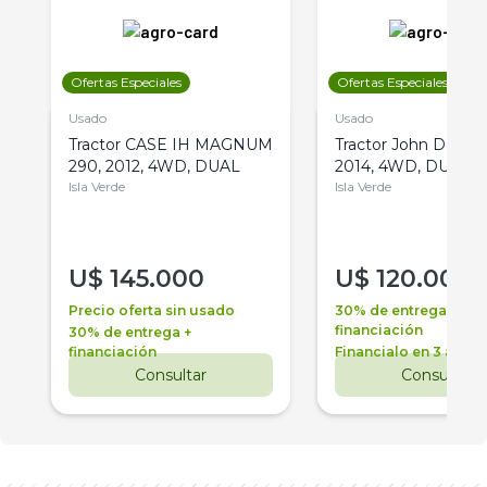
Ofertas Especiales
Ofertas Especiales
Usado
Usado
Tractor CASE IH MAGNUM
Tractor John Deere 
290, 2012, 4WD, DUAL
2014, 4WD, DUAL
Isla Verde
Isla Verde
U$
145.000
U$
120.000
Precio oferta sin usado
30% de entrega +
financiación
30% de entrega +
financiación
Financialo en 3 años
Consultar
Consultar