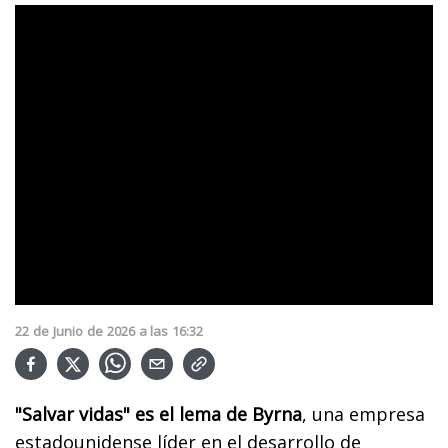
22
de
Junio
de
2026
a las
16:32
"Salvar vidas" es el lema de Byrna
, una empresa
estadounidense líder en el desarrollo de