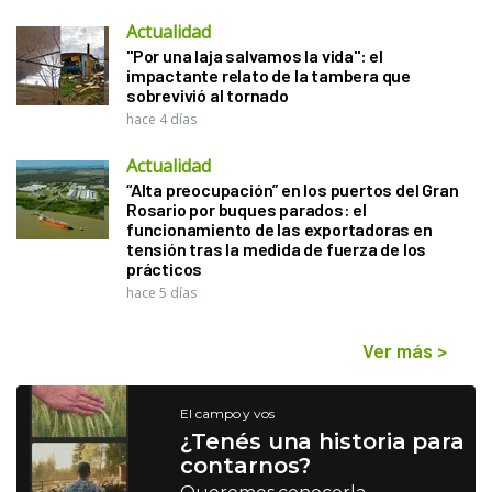
Actualidad
"Por una laja salvamos la vida": el
impactante relato de la tambera que
sobrevivió al tornado
hace 4 días
Actualidad
“Alta preocupación” en los puertos del Gran
Rosario por buques parados: el
funcionamiento de las exportadoras en
tensión tras la medida de fuerza de los
prácticos
hace 5 días
Ver más
>
El campo y vos
¿Tenés una historia para
contarnos?