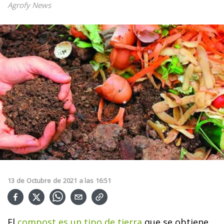
Agrofy News
13
de
Octubre
de
2021
a las
16:51
El
compost es un tipo de tierra
que se obtiene