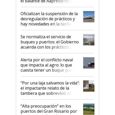
el balance de Aapresid en La
Posta
Oficializan la suspensión de la
desregulación de prácticos y
hay novedades en la tarifa de
la hidrovía
Se normaliza el servicio de
buques y puertos: el Gobierno
acuerda con los prácticos y
suspende el decreto de
desregulación
Alerta por el conflicto naval
que impacta al agro: lo que
cuesta tener un buque parado
y el peligro de que Argentina
pase a ser "país sucio"
"Por una laja salvamos la vida":
el impactante relato de la
tambera que sobrevivió al
tornado
“Alta preocupación” en los
puertos del Gran Rosario por