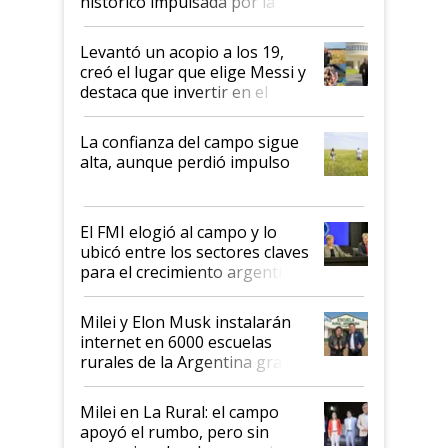
histórico impulsada por la
cosecha y las exportaciones
Levantó un acopio a los 19,
creó el lugar que elige Messi y
destaca que invertir en el
kirchnerismo era como "darle
plata a un hijo para droga":
La confianza del campo sigue
Juan Félix Rossetti, el libertario
alta, aunque perdió impulso
que de una dura crisis salió
más fuerte y apuesta al cambio
de Milei
El FMI elogió al campo y lo
ubicó entre los sectores claves
para el crecimiento argentino
Milei y Elon Musk instalarán
internet en 6000 escuelas
rurales de la Argentina gracias
a un acuerdo con Starlink
Milei en La Rural: el campo
apoyó el rumbo, pero sin