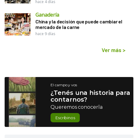
hace 4 días
Ganadería
China y la decisión que puede cambiar el
mercado de la carne
hace 9 días
Ver más
>
El campo y vos
¿Tenés una historia para
contarnos?
Queremos conocerla
Escribinos