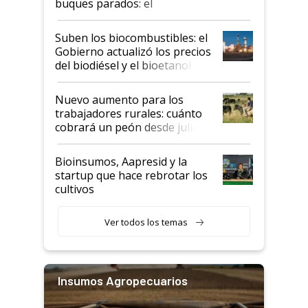
buques parados: el
funcionamiento de las
exportadoras en tensión tras
Suben los biocombustibles: el
la medida de fuerza de los
Gobierno actualizó los precios
prácticos
del biodiésel y el bioetanol
Nuevo aumento para los
trabajadores rurales: cuánto
cobrará un peón desde julio
Bioinsumos, Aapresid y la
startup que hace rebrotar los
cultivos
Ver todos los temas
Insumos Agropecuarios