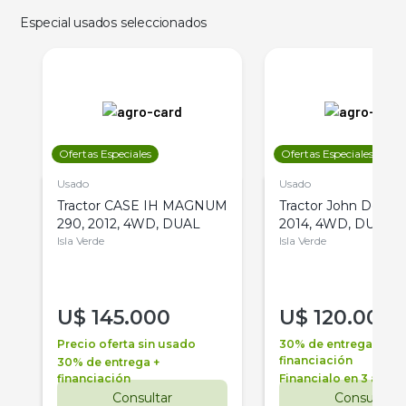
Especial usados seleccionados
Ofertas Especiales
Ofertas Especiales
Usado
Usado
Tractor CASE IH MAGNUM
Tractor John Deere 
290, 2012, 4WD, DUAL
2014, 4WD, DUAL
Isla Verde
Isla Verde
U$
145.000
U$
120.000
Precio oferta sin usado
30% de entrega +
financiación
30% de entrega +
financiación
Financialo en 3 años
Consultar
Consultar