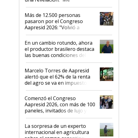
impresionó mucho"
Más de 12.500 personas
pasaron por el Congreso
Aapresid 2026: "Volvió a
demostrar que hablar del
suelo es hablar de todo el
En un cambio rotundo, ahora
sistema productivo"
el productor brasilero destaca
las buenas condiciones del
agro argentino para invertir:
"Los veo más motivados"
Marcelo Torres de Aapresid
alertó que el 62% de la renta
del agro se va en impuestos:
"No es bueno que en
Argentina se sigan discutiendo
Comenzó el Congreso
las mismas cosas de hace 50
Aapresid 2026, con más de 100
años"
paneles, invitados de lujo y
todas las tendencias
La sorpresa de un experto
internacional en agricultura