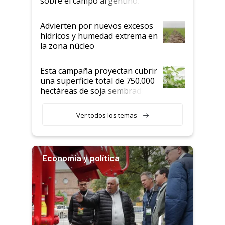
sobre el campo argentino:
"Estoy muy impresionado"
Advierten por nuevos excesos
hídricos y humedad extrema en
la zona núcleo
Esta campaña proyectan cubrir
una superficie total de 750.000
hectáreas de soja sembradas
con una nueva generación de
variedades que marcan un
Ver todos los temas
salto tecnológico en genética y
rendimiento
Economía y política