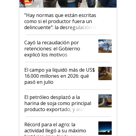
"Hay normas que están escritas
como si el productor fuera un
delincuente”: la desregulación llegó
al Congreso Aapresid y hasta se
habló del financiamiento al IPCVA
Cayó la recaudación por
retenciones: el Gobierno
explicó los motivos
El campo ya liquidó más de US$
16.000 millones en 2026: qué
pasó en julio
El petróleo desplazó a la
harina de soja como principal
producto exportado, y aún así
el agro aportó casi seis de cada
diez dólares y sostuvo el
Récord para el agro: la
liderazgo en un semestre
actividad llegó a su máximo
récord