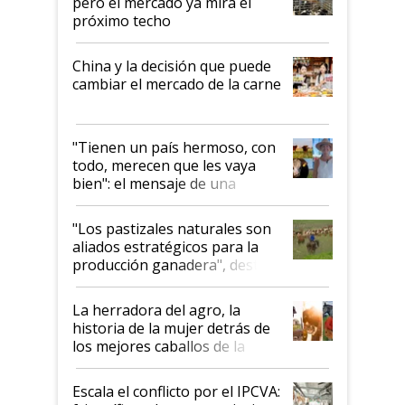
pero el mercado ya mira el
próximo techo
China y la decisión que puede
cambiar el mercado de la carne
"Tienen un país hermoso, con
todo, merecen que les vaya
bien": el mensaje de una
ganadera uruguaya sobre las
oportunidades que se abren
"Los pastizales naturales son
para el agro en Argentina, con
aliados estratégicos para la
foco en la carne
producción ganadera", destaca
la iniciativa que ya reúne a 46
establecimientos en Argentina
La herradora del agro, la
historia de la mujer detrás de
los mejores caballos de la
Argentina y los mitos que
todavía hacen sufrir a estos
Escala el conflicto por el IPCVA:
animales: "Mientras me