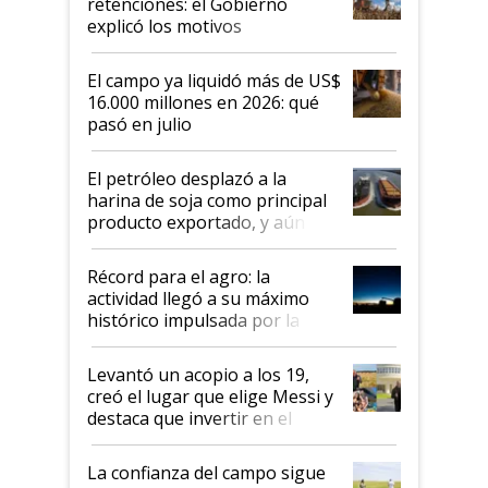
retenciones: el Gobierno
explicó los motivos
El campo ya liquidó más de US$
16.000 millones en 2026: qué
pasó en julio
El petróleo desplazó a la
harina de soja como principal
producto exportado, y aún así
el agro aportó casi seis de cada
diez dólares y sostuvo el
Récord para el agro: la
liderazgo en un semestre
actividad llegó a su máximo
récord
histórico impulsada por la
cosecha y las exportaciones
Levantó un acopio a los 19,
creó el lugar que elige Messi y
destaca que invertir en el
kirchnerismo era como "darle
plata a un hijo para droga":
La confianza del campo sigue
Juan Félix Rossetti, el libertario