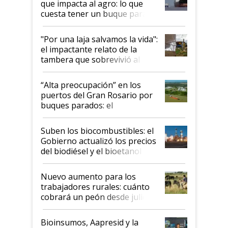
que impacta al agro: lo que
cuesta tener un buque parado
y el peligro de que Argentina
pase a ser "país sucio"
"Por una laja salvamos la vida":
el impactante relato de la
tambera que sobrevivió al
tornado
“Alta preocupación” en los
puertos del Gran Rosario por
buques parados: el
funcionamiento de las
exportadoras en tensión tras
Suben los biocombustibles: el
la medida de fuerza de los
Gobierno actualizó los precios
prácticos
del biodiésel y el bioetanol
Nuevo aumento para los
trabajadores rurales: cuánto
cobrará un peón desde julio
Bioinsumos, Aapresid y la