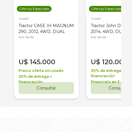
Ofertas Especiales
Ofertas Especiales
Usado
Usado
Tractor CASE IH MAGNUM
Tractor John Deere 
290, 2012, 4WD, DUAL
2014, 4WD, DUAL
Isla Verde
Isla Verde
U$
145.000
U$
120.000
Precio oferta sin usado
30% de entrega +
financiación
30% de entrega +
financiación
Financialo en 3 años
Consultar
Consultar