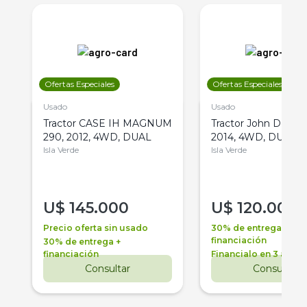
Ofertas Especiales
Ofertas Especiales
Usado
Usado
Tractor CASE IH MAGNUM
Tractor John Deere 
290, 2012, 4WD, DUAL
2014, 4WD, DUAL
Isla Verde
Isla Verde
U$
145.000
U$
120.000
Precio oferta sin usado
30% de entrega +
financiación
30% de entrega +
financiación
Financialo en 3 años
Consultar
Consultar