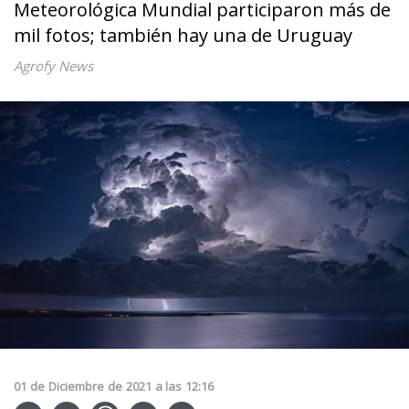
Meteorológica Mundial participaron más de
mil fotos; también hay una de Uruguay
Agrofy News
01
de
Diciembre
de
2021
a las
12:16