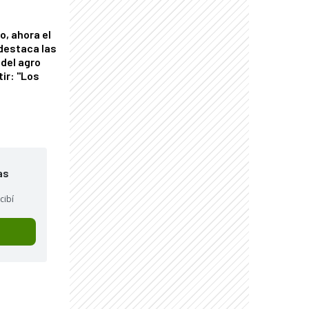
o, ahora el
 destaca las
del agro
tir: "Los
"
as
cibí