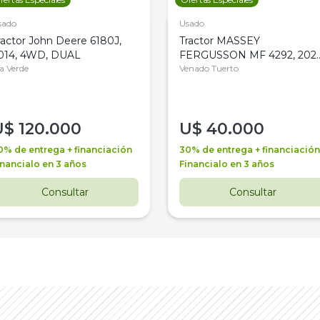
sado
Usado
ractor John Deere 6180J,
Tractor MASSEY
014, 4WD, DUAL
FERGUSSON MF 4292, 2020
la Verde
4WD, PATON
Venado Tuerto
U$
120.000
U$
40.000
0% de entrega + financiación
30% de entrega + financiación
inancialo en 3 años
Financialo en 3 años
Consultar
Consultar