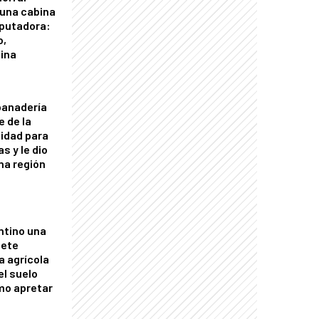
 una cabina
putadora:
o,
tina
panadería
e de la
idad para
s y le dio
una región
ntino una
mete
a agrícola
el suelo
mo apretar