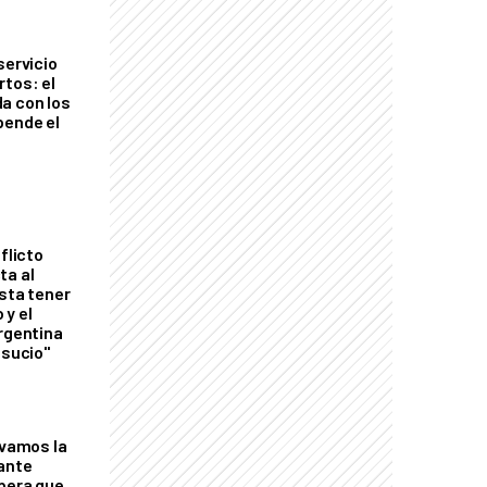
servicio
rtos: el
a con los
pende el
flicto
ta al
esta tener
 y el
Argentina
 sucio"
lvamos la
tante
mbera que