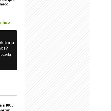
rnado
 más
>
istoria
nos?
ocerla
a a 1000
horrar