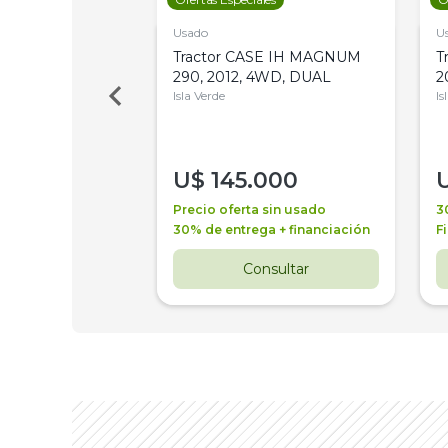
Usado
U
a Metalfor 7040,
Tractor CASE IH MAGNUM
T
Bot 32 Mts
290, 2012, 4WD, DUAL
2
Isla Verde
Is
000
U$
145.000
a + financiación
Precio oferta sin usado
3
 4 años
30% de entrega + financiación
F
nsultar
Consultar