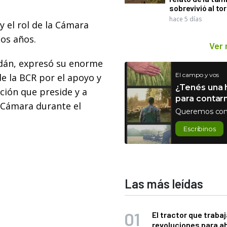
sobrevivió al to
hace 5 días
y el rol de la Cámara
dos años.
Ver
Roldán, expresó su enorme
El campo y vos
e la BCR por el apoyo y
¿Tenés una h
ión que preside y a
para contar
a Cámara durante el
Queremos con
Escribinos
Las más leídas
El tractor que trabaj
revoluciones para a