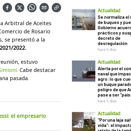
Actualidad
Se normaliza el 
de buques y pue
a Arbitral de Aceites
Gobierno acuerd
 Comercio de Rosario
prácticos y sus
decreto de
, se presentó a la
desregulación
 2021/2022.
hace 5 días
reunión, estuvo
Actualidad
Alerta por el con
Simioni.
Cabe destacar
naval que impac
mana pasada.
agro: lo que cu
un buque parado
peligro de que 
pase a ser "país
hace 5 días
Actualidad
essi: el empresario
"Por una laja sa
vida": el impac
relato de la ta