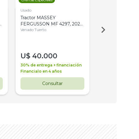
Usado
Usado
Tractor MASSEY
Tractor AGCO ALL
,
FERGUSSON MF 4297, 2020,
2003, 4WD, PA
4WD, PATON
Venado Tuerto
Venado Tuerto
U$
40.000
U$
30.000
30% de entrega + financiación
30% de entrega + 
Financialo en 4 años
Financialo en 3 a
Consultar
Consul