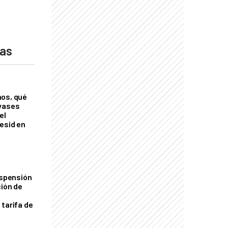
das
nos, qué
nvases
el
esid en
uspensión
ción de
 tarifa de