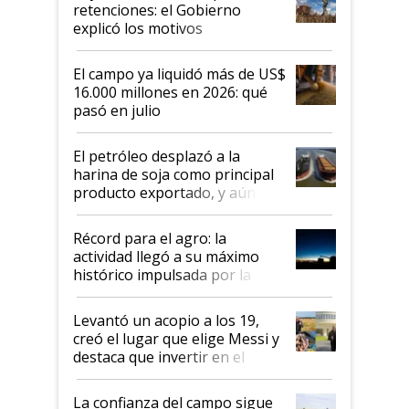
retenciones: el Gobierno
explicó los motivos
El campo ya liquidó más de US$
16.000 millones en 2026: qué
pasó en julio
El petróleo desplazó a la
harina de soja como principal
producto exportado, y aún así
el agro aportó casi seis de cada
diez dólares y sostuvo el
Récord para el agro: la
liderazgo en un semestre
actividad llegó a su máximo
récord
histórico impulsada por la
cosecha y las exportaciones
Levantó un acopio a los 19,
creó el lugar que elige Messi y
destaca que invertir en el
kirchnerismo era como "darle
plata a un hijo para droga":
La confianza del campo sigue