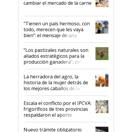
cambiar el mercado de la carne
"Tienen un país hermoso, con
todo, merecen que les vaya
bien": el mensaje de una
ganadera uruguaya sobre las
oportunidades que se abren
"Los pastizales naturales son
para el agro en Argentina, con
aliados estratégicos para la
foco en la carne
producción ganadera", destaca
la iniciativa que ya reúne a 46
establecimientos en Argentina
La herradora del agro, la
historia de la mujer detrás de
los mejores caballos de la
Argentina y los mitos que
todavía hacen sufrir a estos
Escala el conflicto por el IPCVA:
animales: "Mientras me
frigoríficos de tres provincias
descalificaban, yo seguí
respaldaron el aporte
haciendo currículum"
obligatorio
Nuevo trámite obligatorio