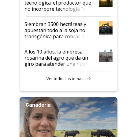
tecnológica: el productor que
no incorpore tecnología "va a
perder el tren"
Siembran 3500 hectáreas y
apuestan todo a la soja no
transgénica para cobrar más
por tonelada: compraron un
semillero
A los 10 años, la empresa
rosarina del agro que da un
giro para atender una nueva
etapa en el agro
Ver todos los temas
Ganadería