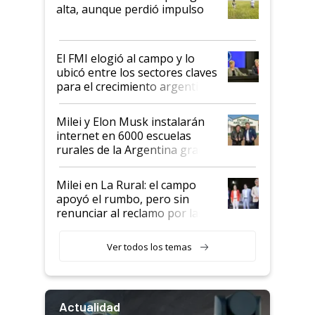
Juan Félix Rossetti, el libertario
alta, aunque perdió impulso
que de una dura crisis salió
más fuerte y apuesta al cambio
de Milei
El FMI elogió al campo y lo
ubicó entre los sectores claves
para el crecimiento argentino
Milei y Elon Musk instalarán
internet en 6000 escuelas
rurales de la Argentina gracias
a un acuerdo con Starlink
Milei en La Rural: el campo
apoyó el rumbo, pero sin
renunciar al reclamo por las
retenciones
Ver todos los temas
Actualidad