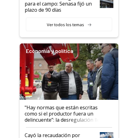
para el campo: Senasa fijó un
plazo de 90 días
Ver todos los temas
Economía y política
"Hay normas que están escritas
como si el productor fuera un
delincuente”: la desregulación llegó
al Congreso Aapresid y hasta se
habló del financiamiento al IPCVA
Cayó la recaudación por