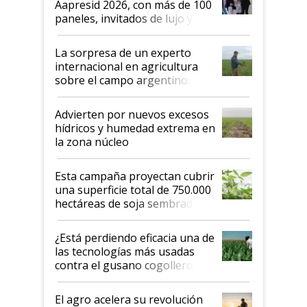
Aapresid 2026, con más de 100
años"
paneles, invitados de lujo y
todas las tendencias
La sorpresa de un experto
internacional en agricultura
sobre el campo argentino:
"Estoy muy impresionado"
Advierten por nuevos excesos
hídricos y humedad extrema en
la zona núcleo
Esta campaña proyectan cubrir
una superficie total de 750.000
hectáreas de soja sembradas
con una nueva generación de
variedades que marcan un
¿Está perdiendo eficacia una de
salto tecnológico en genética y
las tecnologías más usadas
rendimiento
contra el gusano cogollero? El
desafío de una tecnología clave
El agro acelera su revolución