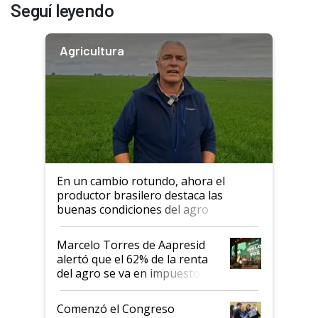
Seguí leyendo
Agricultura
En un cambio rotundo, ahora el
productor brasilero destaca las
buenas condiciones del agro
argentino para invertir: "Los veo
más motivados"
Marcelo Torres de Aapresid
alertó que el 62% de la renta
del agro se va en impuestos:
"No es bueno que en
Argentina se sigan discutiendo
Comenzó el Congreso
las mismas cosas de hace 50