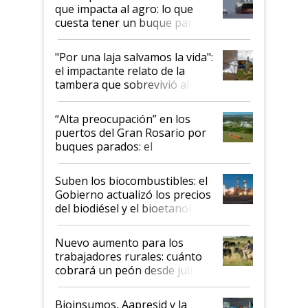
que impacta al agro: lo que
cuesta tener un buque parado
y el peligro de que Argentina
pase a ser "país sucio"
"Por una laja salvamos la vida":
el impactante relato de la
tambera que sobrevivió al
tornado
“Alta preocupación” en los
puertos del Gran Rosario por
buques parados: el
funcionamiento de las
exportadoras en tensión tras
Suben los biocombustibles: el
la medida de fuerza de los
Gobierno actualizó los precios
prácticos
del biodiésel y el bioetanol
Nuevo aumento para los
trabajadores rurales: cuánto
cobrará un peón desde julio
Bioinsumos, Aapresid y la