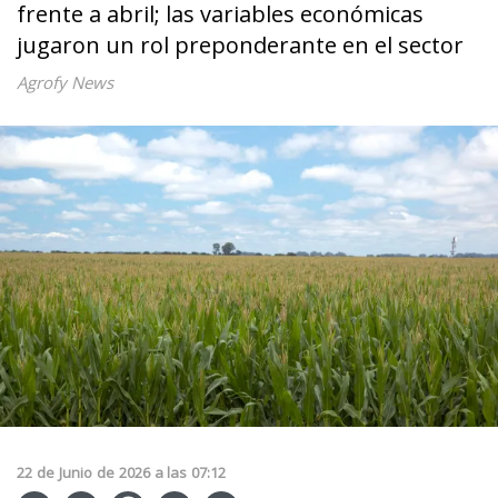
frente a abril; las variables económicas
jugaron un rol preponderante en el sector
Agrofy News
22
de
Junio
de
2026
a las
07:12