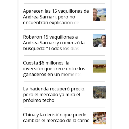
ser "para unos pocos": "Tenemos un
mandato muy claro del gobierno
Aparecen las 15 vaquillonas de
nacional"
Andrea Sarnari, pero no
encuentran explicación de
cómo llegaron allí
Robaron 15 vaquillonas a
Andrea Sarnari y comenzó la
búsqueda: “Todos los días le
toca a algún productor”
Cuesta $6 millones: la
inversión que crece entre los
ganaderos en un momento
histórico para la actividad
La hacienda recuperó precio,
pero el mercado ya mira el
próximo techo
China y la decisión que puede
cambiar el mercado de la carne