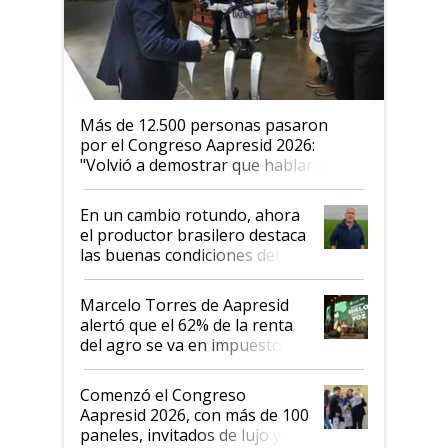
Más de 12.500 personas pasaron
por el Congreso Aapresid 2026:
"Volvió a demostrar que hablar del
suelo es hablar de todo el sistema
productivo"
En un cambio rotundo, ahora
el productor brasilero destaca
las buenas condiciones del
agro argentino para invertir:
"Los veo más motivados"
Marcelo Torres de Aapresid
alertó que el 62% de la renta
del agro se va en impuestos:
"No es bueno que en
Argentina se sigan discutiendo
Comenzó el Congreso
las mismas cosas de hace 50
Aapresid 2026, con más de 100
años"
paneles, invitados de lujo y