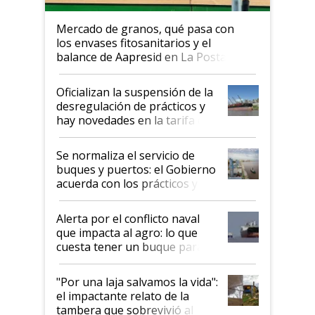
Mercado de granos, qué pasa con
los envases fitosanitarios y el
balance de Aapresid en La Posta
Oficializan la suspensión de la
desregulación de prácticos y
hay novedades en la tarifa de
la hidrovía
Se normaliza el servicio de
buques y puertos: el Gobierno
acuerda con los prácticos y
suspende el decreto de
desregulación
Alerta por el conflicto naval
que impacta al agro: lo que
cuesta tener un buque parado
y el peligro de que Argentina
pase a ser "país sucio"
"Por una laja salvamos la vida":
el impactante relato de la
tambera que sobrevivió al