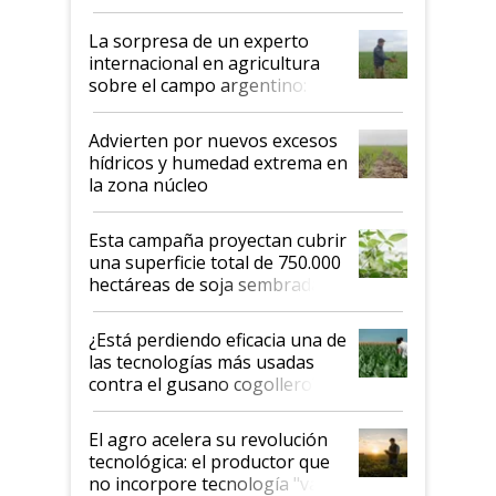
todas las tendencias
La sorpresa de un experto
internacional en agricultura
sobre el campo argentino:
"Estoy muy impresionado"
Advierten por nuevos excesos
hídricos y humedad extrema en
la zona núcleo
Esta campaña proyectan cubrir
una superficie total de 750.000
hectáreas de soja sembradas
con una nueva generación de
variedades que marcan un
¿Está perdiendo eficacia una de
salto tecnológico en genética y
las tecnologías más usadas
rendimiento
contra el gusano cogollero? El
desafío de una tecnología clave
El agro acelera su revolución
tecnológica: el productor que
no incorpore tecnología "va a