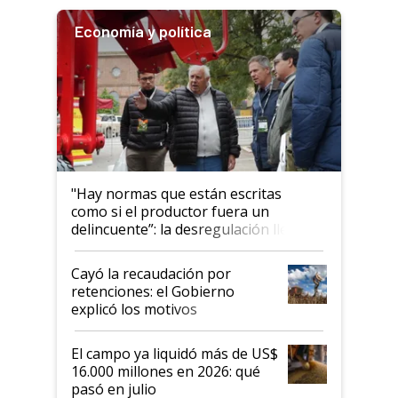
Economía y política
"Hay normas que están escritas
como si el productor fuera un
delincuente”: la desregulación llegó
al Congreso Aapresid y hasta se
habló del financiamiento al IPCVA
Cayó la recaudación por
retenciones: el Gobierno
explicó los motivos
El campo ya liquidó más de US$
16.000 millones en 2026: qué
pasó en julio