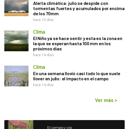
Alerta climática: julio se despide con
tormentas fuertes y acumulados por encima
de los 70mm
hace 10 días
Clima
El Niño ya se hace sentir y esta es la zona en
la que se esperan hasta 100 mm en los
próximos días
hace 14 días
Clima
En una semana llovió casi todo lo que suele
llover en julio: el impacto en el campo
hace 14 días
Ver más
>
El campo y vos