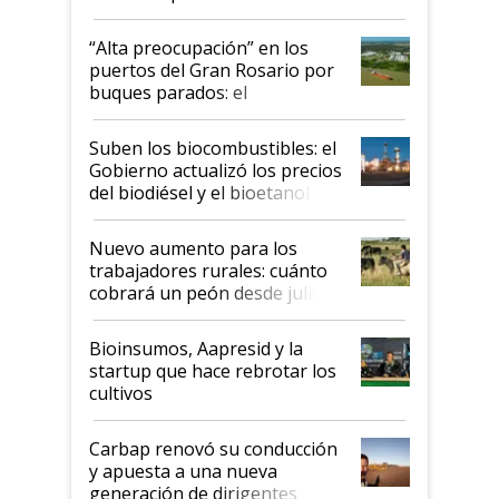
tornado
“Alta preocupación” en los
puertos del Gran Rosario por
buques parados: el
funcionamiento de las
exportadoras en tensión tras
Suben los biocombustibles: el
la medida de fuerza de los
Gobierno actualizó los precios
prácticos
del biodiésel y el bioetanol
Nuevo aumento para los
trabajadores rurales: cuánto
cobrará un peón desde julio
Bioinsumos, Aapresid y la
startup que hace rebrotar los
cultivos
Carbap renovó su conducción
y apuesta a una nueva
generación de dirigentes