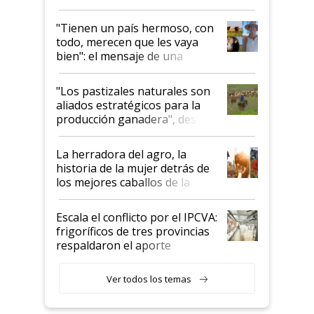
"Tienen un país hermoso, con
todo, merecen que les vaya
bien": el mensaje de una
ganadera uruguaya sobre las
oportunidades que se abren
"Los pastizales naturales son
para el agro en Argentina, con
aliados estratégicos para la
foco en la carne
producción ganadera", destaca
la iniciativa que ya reúne a 46
establecimientos en Argentina
La herradora del agro, la
historia de la mujer detrás de
los mejores caballos de la
Argentina y los mitos que
todavía hacen sufrir a estos
Escala el conflicto por el IPCVA:
animales: "Mientras me
frigoríficos de tres provincias
descalificaban, yo seguí
respaldaron el aporte
haciendo currículum"
obligatorio
Ver todos los temas