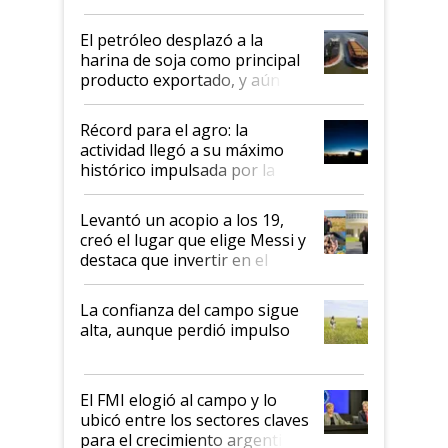
El petróleo desplazó a la
harina de soja como principal
producto exportado, y aún así
el agro aportó casi seis de cada
diez dólares y sostuvo el
Récord para el agro: la
liderazgo en un semestre
actividad llegó a su máximo
récord
histórico impulsada por la
cosecha y las exportaciones
Levantó un acopio a los 19,
creó el lugar que elige Messi y
destaca que invertir en el
kirchnerismo era como "darle
plata a un hijo para droga":
La confianza del campo sigue
Juan Félix Rossetti, el libertario
alta, aunque perdió impulso
que de una dura crisis salió
más fuerte y apuesta al cambio
de Milei
El FMI elogió al campo y lo
ubicó entre los sectores claves
para el crecimiento argentino