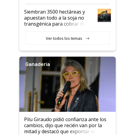
perder el tren"
Siembran 3500 hectáreas y
apuestan todo a la soja no
transgénica para cobrar más
por tonelada: compraron un
semillero
Ver todos los temas
Ganadería
Pilu Giraudo pidió confianza ante los
cambios, dijo que recién van por la
mitad y destacó que exportar dejó de