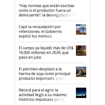
"Hay normas que están escritas
como si el productor fuera un
delincuente”: la desregulación llegó
al Congreso Aapresid y hasta se
habló del financiamiento al IPCVA
Cayó la recaudación por
retenciones: el Gobierno
explicó los motivos
El campo ya liquidó más de US$
16.000 millones en 2026: qué
pasó en julio
El petróleo desplazó a la
harina de soja como principal
producto exportado, y aún así
el agro aportó casi seis de cada
diez dólares y sostuvo el
Récord para el agro: la
liderazgo en un semestre
actividad llegó a su máximo
récord
histórico impulsada por la
cosecha y las exportaciones