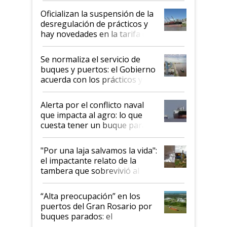
Oficializan la suspensión de la
desregulación de prácticos y
hay novedades en la tarifa de
la hidrovía
Se normaliza el servicio de
buques y puertos: el Gobierno
acuerda con los prácticos y
suspende el decreto de
desregulación
Alerta por el conflicto naval
que impacta al agro: lo que
cuesta tener un buque parado
y el peligro de que Argentina
pase a ser "país sucio"
"Por una laja salvamos la vida":
el impactante relato de la
tambera que sobrevivió al
tornado
“Alta preocupación” en los
puertos del Gran Rosario por
buques parados: el
funcionamiento de las