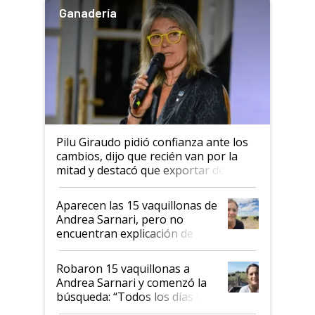
Ganadería
Pilu Giraudo pidió confianza ante los
cambios, dijo que recién van por la
mitad y destacó que exportar dejó de
ser "para unos pocos": "Tenemos un
mandato muy claro del gobierno
Aparecen las 15 vaquillonas de
nacional"
Andrea Sarnari, pero no
encuentran explicación de
cómo llegaron allí
Robaron 15 vaquillonas a
Andrea Sarnari y comenzó la
búsqueda: “Todos los días le
toca a algún productor”