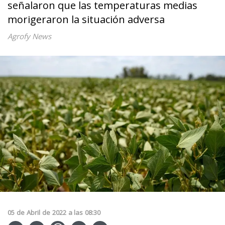
señalaron que las temperaturas medias
morigeraron la situación adversa
Agrofy News
05
de
Abril
de
2022
a las
08:30