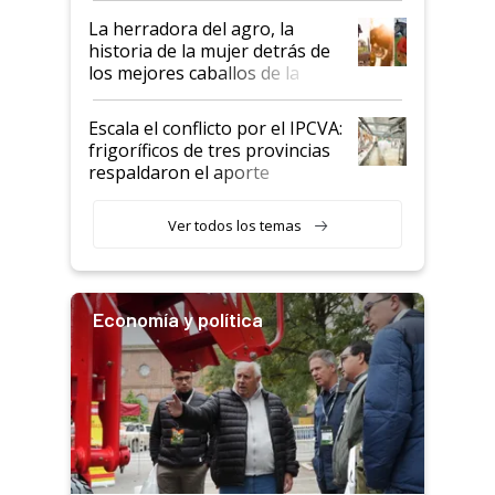
establecimientos en Argentina
La herradora del agro, la
historia de la mujer detrás de
los mejores caballos de la
Argentina y los mitos que
todavía hacen sufrir a estos
Escala el conflicto por el IPCVA:
animales: "Mientras me
frigoríficos de tres provincias
descalificaban, yo seguí
respaldaron el aporte
haciendo currículum"
obligatorio
Ver todos los temas
Economía y política