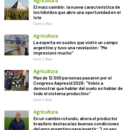
Agricultura
El maíz cambió: la nueva característica de
los híbridos que abre una oportunidad en el
lote
hace 2 días
Agricultura
La experta en suelos que visitó un campo
argentino y tuvo una revelación: "Me
impresionó mucho"
hace 2 días
Agricultura
Más de 12.500 personas pasaron por el
Congreso Aapresid 2026: "Volvió a
demostrar que hablar del suelo es hablar de
todo el sistema productivo"
hace 2 días
Agricultura
En un cambio rotundo, ahora el productor
brasilero destaca las buenas condiciones
del agro argentino para invertir: "Los veo