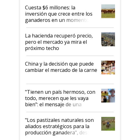
Cuesta $6 millones: la
inversión que crece entre los
ganaderos en un momento
histórico para la actividad
La hacienda recuperó precio,
pero el mercado ya mira el
próximo techo
China y la decisión que puede
cambiar el mercado de la carne
"Tienen un país hermoso, con
todo, merecen que les vaya
bien": el mensaje de una
ganadera uruguaya sobre las
oportunidades que se abren
"Los pastizales naturales son
para el agro en Argentina, con
aliados estratégicos para la
foco en la carne
producción ganadera", destaca
la iniciativa que ya reúne a 46