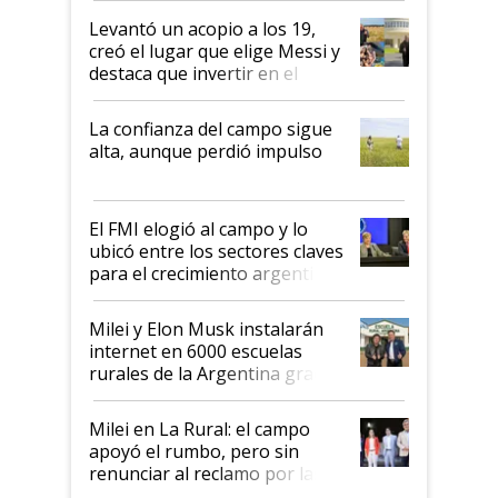
Levantó un acopio a los 19,
creó el lugar que elige Messi y
destaca que invertir en el
kirchnerismo era como "darle
plata a un hijo para droga":
La confianza del campo sigue
Juan Félix Rossetti, el libertario
alta, aunque perdió impulso
que de una dura crisis salió
más fuerte y apuesta al cambio
de Milei
El FMI elogió al campo y lo
ubicó entre los sectores claves
para el crecimiento argentino
Milei y Elon Musk instalarán
internet en 6000 escuelas
rurales de la Argentina gracias
a un acuerdo con Starlink
Milei en La Rural: el campo
apoyó el rumbo, pero sin
renunciar al reclamo por las
retenciones