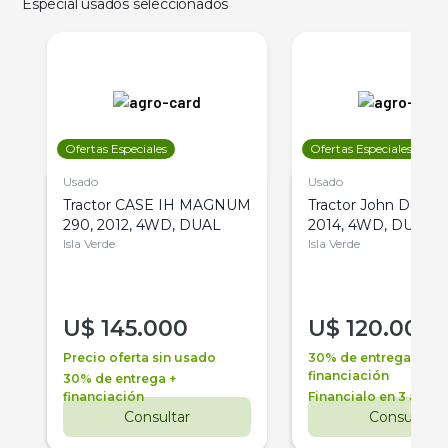
Especial usados seleccionados
Ofertas Especiales
Ofertas Especiales
Usado
Usado
Tractor CASE IH MAGNUM
Tractor John Deere 
290, 2012, 4WD, DUAL
2014, 4WD, DUAL
Isla Verde
Isla Verde
U$
145.000
U$
120.000
Precio oferta sin usado
30% de entrega +
financiación
30% de entrega +
financiación
Financialo en 3 años
Consultar
Consultar