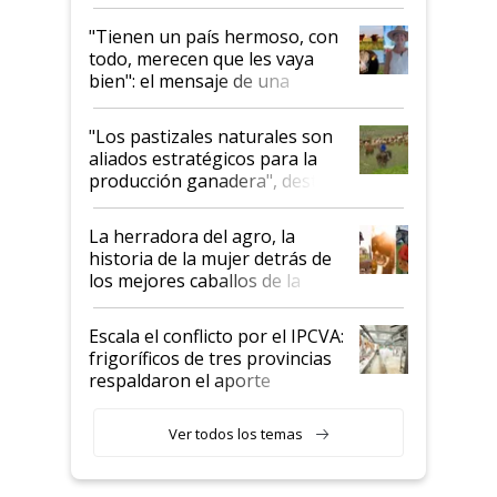
"Tienen un país hermoso, con
todo, merecen que les vaya
bien": el mensaje de una
ganadera uruguaya sobre las
oportunidades que se abren
"Los pastizales naturales son
para el agro en Argentina, con
aliados estratégicos para la
foco en la carne
producción ganadera", destaca
la iniciativa que ya reúne a 46
establecimientos en Argentina
La herradora del agro, la
historia de la mujer detrás de
los mejores caballos de la
Argentina y los mitos que
todavía hacen sufrir a estos
Escala el conflicto por el IPCVA:
animales: "Mientras me
frigoríficos de tres provincias
descalificaban, yo seguí
respaldaron el aporte
haciendo currículum"
obligatorio
Ver todos los temas