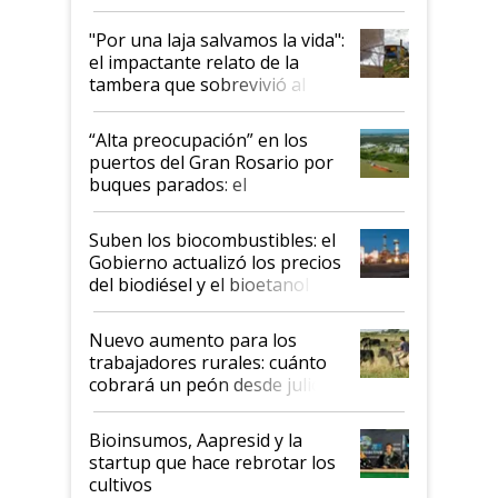
y el peligro de que Argentina
pase a ser "país sucio"
"Por una laja salvamos la vida":
el impactante relato de la
tambera que sobrevivió al
tornado
“Alta preocupación” en los
puertos del Gran Rosario por
buques parados: el
funcionamiento de las
exportadoras en tensión tras
Suben los biocombustibles: el
la medida de fuerza de los
Gobierno actualizó los precios
prácticos
del biodiésel y el bioetanol
Nuevo aumento para los
trabajadores rurales: cuánto
cobrará un peón desde julio
Bioinsumos, Aapresid y la
startup que hace rebrotar los
cultivos