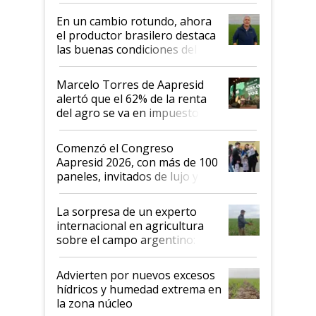
suelo es hablar de todo el
En un cambio rotundo, ahora
sistema productivo"
el productor brasilero destaca
las buenas condiciones del
agro argentino para invertir:
"Los veo más motivados"
Marcelo Torres de Aapresid
alertó que el 62% de la renta
del agro se va en impuestos:
"No es bueno que en
Argentina se sigan discutiendo
Comenzó el Congreso
las mismas cosas de hace 50
Aapresid 2026, con más de 100
años"
paneles, invitados de lujo y
todas las tendencias
La sorpresa de un experto
internacional en agricultura
sobre el campo argentino:
"Estoy muy impresionado"
Advierten por nuevos excesos
hídricos y humedad extrema en
la zona núcleo