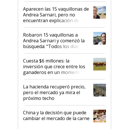
ser "para unos pocos": "Tenemos un
mandato muy claro del gobierno
Aparecen las 15 vaquillonas de
nacional"
Andrea Sarnari, pero no
encuentran explicación de
cómo llegaron allí
Robaron 15 vaquillonas a
Andrea Sarnari y comenzó la
búsqueda: “Todos los días le
toca a algún productor”
Cuesta $6 millones: la
inversión que crece entre los
ganaderos en un momento
histórico para la actividad
La hacienda recuperó precio,
pero el mercado ya mira el
próximo techo
China y la decisión que puede
cambiar el mercado de la carne