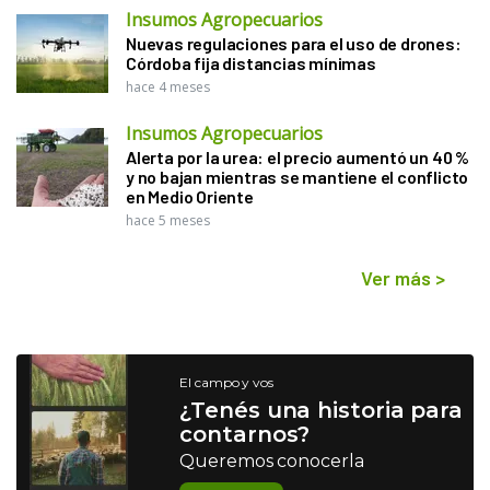
Insumos Agropecuarios
Nuevas regulaciones para el uso de drones:
Córdoba fija distancias mínimas
hace 4 meses
Insumos Agropecuarios
Alerta por la urea: el precio aumentó un 40 %
y no bajan mientras se mantiene el conflicto
en Medio Oriente
hace 5 meses
Ver más
>
El campo y vos
¿Tenés una historia para
contarnos?
Queremos conocerla