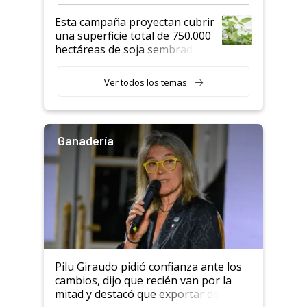
Esta campaña proyectan cubrir
una superficie total de 750.000
hectáreas de soja sembradas
con una nueva generación de
variedades que marcan un
Ver todos los temas
salto tecnológico en genética y
rendimiento
Ganadería
Pilu Giraudo pidió confianza ante los
cambios, dijo que recién van por la
mitad y destacó que exportar dejó de