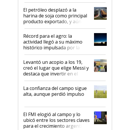
El petróleo desplazó a la
harina de soja como principal
producto exportado, y aún así
el agro aportó casi seis de cada
diez dólares y sostuvo el
Récord para el agro: la
liderazgo en un semestre
actividad llegó a su máximo
récord
histórico impulsada por la
cosecha y las exportaciones
Levantó un acopio a los 19,
creó el lugar que elige Messi y
destaca que invertir en el
kirchnerismo era como "darle
plata a un hijo para droga":
La confianza del campo sigue
Juan Félix Rossetti, el libertario
alta, aunque perdió impulso
que de una dura crisis salió
más fuerte y apuesta al cambio
de Milei
El FMI elogió al campo y lo
ubicó entre los sectores claves
para el crecimiento argentino