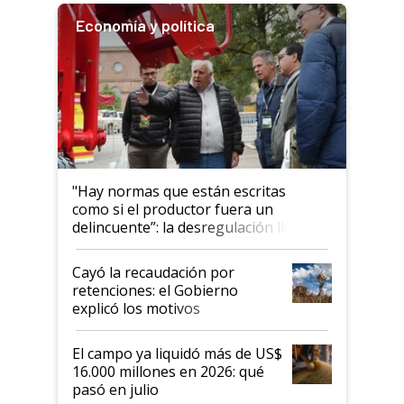
Economía y política
"Hay normas que están escritas
como si el productor fuera un
delincuente”: la desregulación llegó
al Congreso Aapresid y hasta se
habló del financiamiento al IPCVA
Cayó la recaudación por
retenciones: el Gobierno
explicó los motivos
El campo ya liquidó más de US$
16.000 millones en 2026: qué
pasó en julio