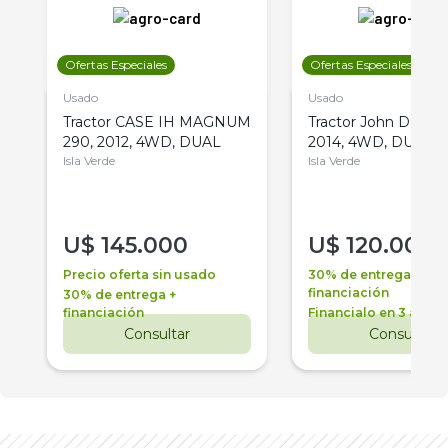
Ofertas Especiales
Ofertas Especiales
Usado
Usado
Tractor CASE IH MAGNUM
Tractor John Deere 
290, 2012, 4WD, DUAL
2014, 4WD, DUAL
Isla Verde
Isla Verde
U$
145.000
U$
120.000
Precio oferta sin usado
30% de entrega +
financiación
30% de entrega +
financiación
Financialo en 3 años
Consultar
Consultar