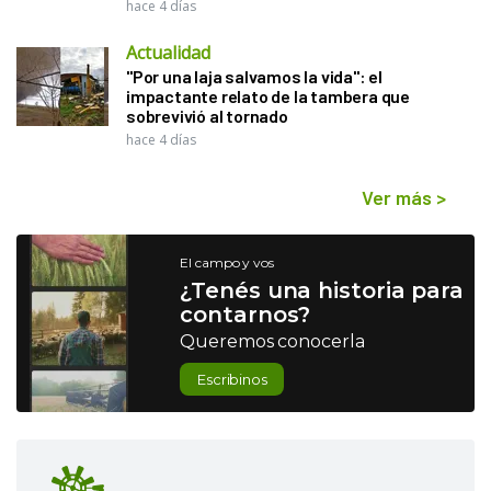
hace 4 días
Actualidad
"Por una laja salvamos la vida": el
impactante relato de la tambera que
sobrevivió al tornado
hace 4 días
Ver más
>
El campo y vos
¿Tenés una historia para
contarnos?
Queremos conocerla
Escribinos