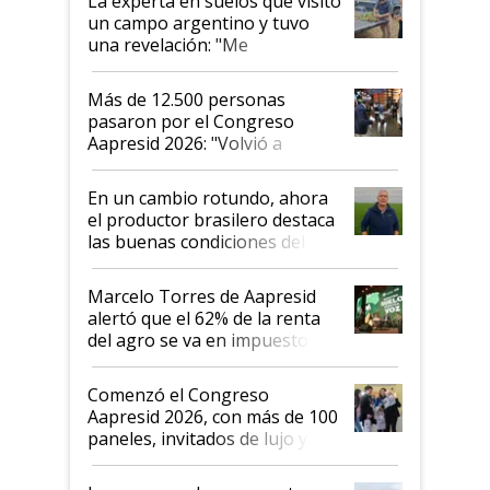
La experta en suelos que visitó
un campo argentino y tuvo
una revelación: "Me
impresionó mucho"
Más de 12.500 personas
pasaron por el Congreso
Aapresid 2026: "Volvió a
demostrar que hablar del
suelo es hablar de todo el
En un cambio rotundo, ahora
sistema productivo"
el productor brasilero destaca
las buenas condiciones del
agro argentino para invertir:
"Los veo más motivados"
Marcelo Torres de Aapresid
alertó que el 62% de la renta
del agro se va en impuestos:
"No es bueno que en
Argentina se sigan discutiendo
Comenzó el Congreso
las mismas cosas de hace 50
Aapresid 2026, con más de 100
años"
paneles, invitados de lujo y
todas las tendencias