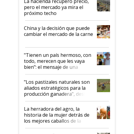
La hacienda recuperó precio,
pero el mercado ya mira el
próximo techo
China y la decisión que puede
cambiar el mercado de la carne
"Tienen un país hermoso, con
todo, merecen que les vaya
bien": el mensaje de una
ganadera uruguaya sobre las
oportunidades que se abren
"Los pastizales naturales son
para el agro en Argentina, con
aliados estratégicos para la
foco en la carne
producción ganadera", destaca
la iniciativa que ya reúne a 46
establecimientos en Argentina
La herradora del agro, la
historia de la mujer detrás de
los mejores caballos de la
Argentina y los mitos que
todavía hacen sufrir a estos