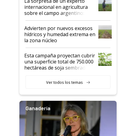
La sorpresa de un experto
internacional en agricultura
sobre el campo argentino:
"Estoy muy impresionado"
Advierten por nuevos excesos
hídricos y humedad extrema en
la zona núcleo
Esta campaña proyectan cubrir
una superficie total de 750.000
hectáreas de soja sembradas
con una nueva generación de
variedades que marcan un
Ver todos los temas
salto tecnológico en genética y
rendimiento
Ganadería