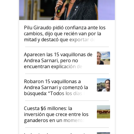
Pilu Giraudo pidió confianza ante los
cambios, dijo que recién van por la
mitad y destacó que exportar dejó de
ser "para unos pocos": "Tenemos un
mandato muy claro del gobierno
Aparecen las 15 vaquillonas de
nacional"
Andrea Sarnari, pero no
encuentran explicación de
cómo llegaron allí
Robaron 15 vaquillonas a
Andrea Sarnari y comenzó la
búsqueda: “Todos los días le
toca a algún productor”
Cuesta $6 millones: la
inversión que crece entre los
ganaderos en un momento
histórico para la actividad