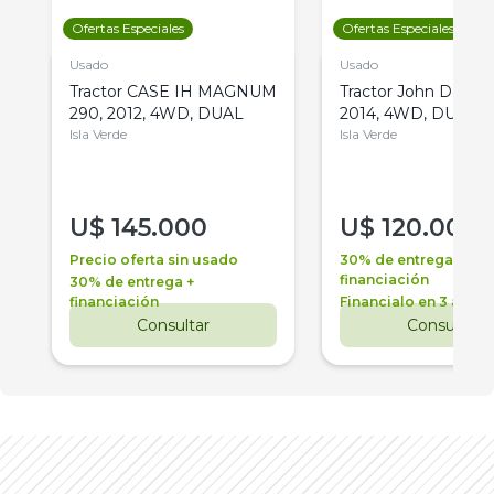
Ofertas Especiales
Ofertas Especiales
Usado
Usado
Tractor CASE IH MAGNUM
Tractor John Deere 
290, 2012, 4WD, DUAL
2014, 4WD, DUAL
Isla Verde
Isla Verde
U$
145.000
U$
120.000
Precio oferta sin usado
30% de entrega +
financiación
30% de entrega +
financiación
Financialo en 3 años
Consultar
Consultar