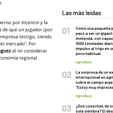
n.
Las más leídas
erno por Vicentin y la
Cómo una pequeña 
a de que un jugador (por
pasó a ser un gigant
empresa testigo, siendo
molienda, con capac
el mercado”. Por
1000 toneladas diaria
impulso al trigo en 
nguez
al no considerar
poco habitual
economía regional.
Agricultura
La sorpresa de un e
internacional en agr
sobre el campo arge
"Estoy muy impresi
Agricultura
¿Dos cosechas de s
sola siembra? El des