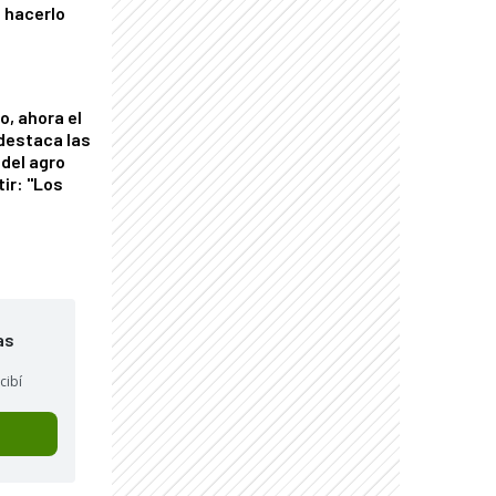
 hacerlo
o, ahora el
 destaca las
del agro
tir: "Los
"
as
cibí