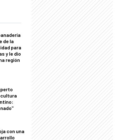
panadería
e de la
idad para
s y le dio
una región
xperto
icultura
ntino:
onado"
oja con una
arrollo