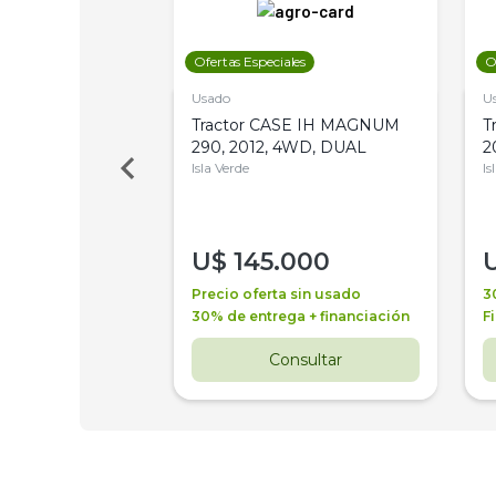
les
Ofertas Especiales
O
Usado
U
a Metalfor 7040,
Tractor CASE IH MAGNUM
T
Bot 32 Mts
290, 2012, 4WD, DUAL
2
Isla Verde
Is
000
U$
145.000
a + financiación
Precio oferta sin usado
3
 4 años
30% de entrega + financiación
F
nsultar
Consultar