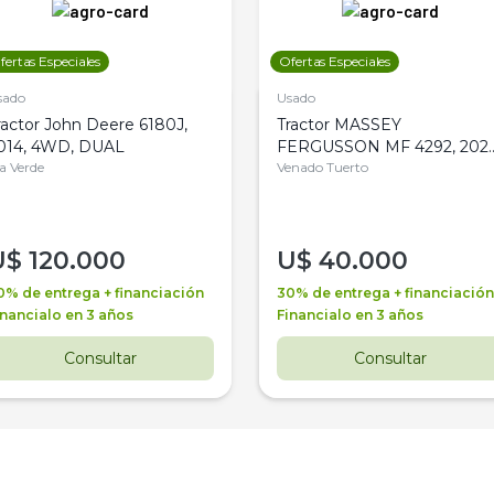
fertas Especiales
Ofertas Especiales
sado
Usado
ractor John Deere 6180J,
Tractor MASSEY
014, 4WD, DUAL
FERGUSSON MF 4292, 2020
la Verde
4WD, PATON
Venado Tuerto
U$
120.000
U$
40.000
0% de entrega + financiación
30% de entrega + financiación
inancialo en 3 años
Financialo en 3 años
Consultar
Consultar