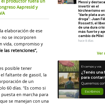
 el productor fuera un
Messi y destaca
invertir en el
Congreso Aapresid y
kirchnerismo e
CVA
"darle plata a un
droga": Juan Fél
Rossetti, el libe
de una dura cris
la elaboración de ese
más fuerte y ap
cambio de Milei
 no se incorporen
hace 8 días
n vida, compromiso y
e las retenciones”,
Ver
El campo y vos
es posible tener
¿Tenés una h
l faltante de gasoil, la
para contar
corporación de un
Queremos con
lo 60 días. “Es como si
Escribinos
a puesta en marcha para
 que se manejan con una