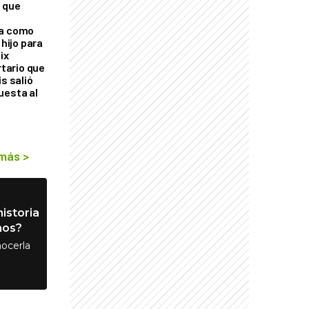
 que
ra como
 hijo para
ix
rtario que
is salió
uesta al
 más
>
istoria
nos?
ocerla