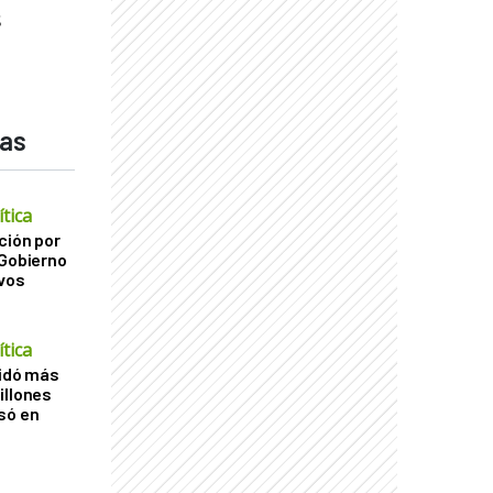
s
das
tica
ción por
 Gobierno
ivos
tica
uidó más
illones
só en