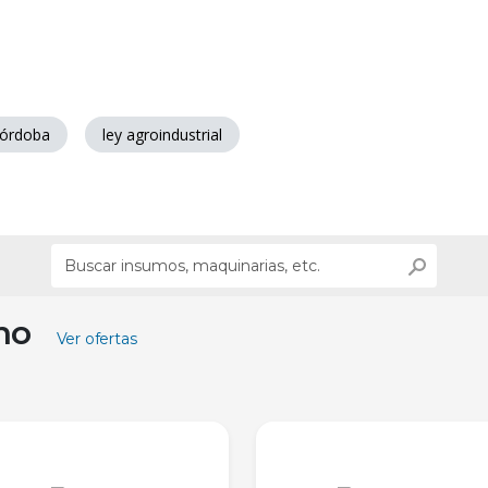
órdoba
ley agroindustrial
ino
Ver ofertas