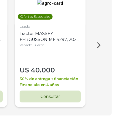
Ofertas Especiales
Ofertas Especiales
Usado
Usado
Tractor MASSEY
Tractor AGCO ALL
,
FERGUSSON MF 4297, 2020,
2003, 4WD, PA
4WD, PATON
Venado Tuerto
Venado Tuerto
U$
40.000
U$
30.000
30% de entrega + financiación
30% de entrega + 
Financialo en 4 años
Financialo en 3 a
Consultar
Consul