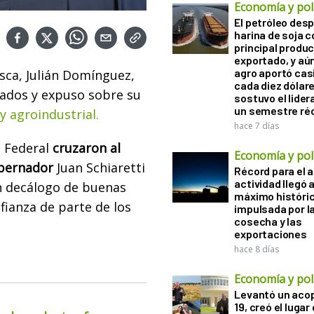
Economía y polí
El petróleo desp
harina de soja 
principal produ
exportado, y aún
agro aportó casi
esca, Julián Domínguez,
cada diez dólare
tados y expuso sobre su
sostuvo el lider
un semestre ré
y agroindustrial.
hace 7 días
a Federal
cruzaron al
Economía y polí
obernador
Juan Schiaretti
Récord para el a
actividad llegó 
un decálogo de buenas
máximo históri
fianza de parte de los
impulsada por l
cosecha y las
exportaciones
hace 8 días
Economía y polí
Levantó un acop
19, creó el lugar