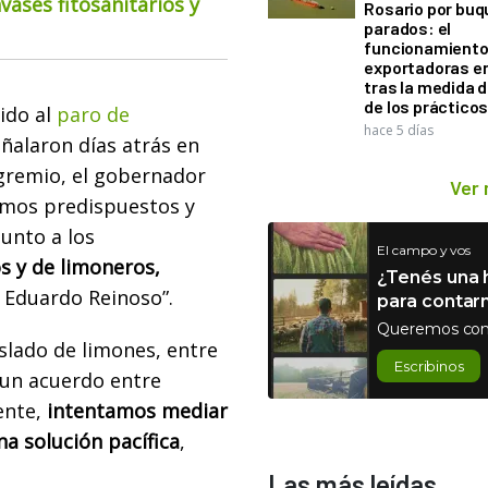
ases fitosanitarios y
Rosario por bu
parados: el
funcionamiento 
exportadoras e
tras la medida 
de los práctico
ido al
paro de
hace 5 días
eñalaron días atrás en
gremio, el gobernador
Ver
mos predispuestos y
junto a los
El campo y vos
s y de limoneros,
¿Tenés una h
, Eduardo Reinoso”.
para contar
Queremos con
aslado de limones, entre
Escribinos
r un acuerdo entre
uente,
intentamos mediar
na solución pacífica
,
Las más leídas