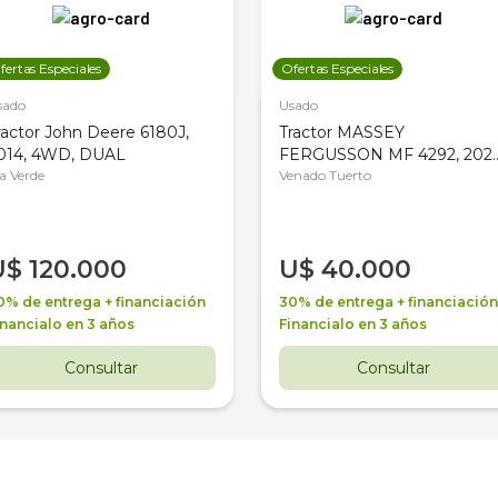
fertas Especiales
Ofertas Especiales
sado
Usado
ractor John Deere 6180J,
Tractor MASSEY
014, 4WD, DUAL
FERGUSSON MF 4292, 2020
la Verde
4WD, PATON
Venado Tuerto
U$
120.000
U$
40.000
0% de entrega + financiación
30% de entrega + financiación
inancialo en 3 años
Financialo en 3 años
Consultar
Consultar