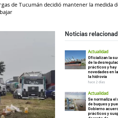
argas de Tucumán decidió mantener la medida d
abajar
Noticias relaciona
Actualidad
Oficializan la s
de la desregula
prácticos y hay
novedades en la
la hidrovía
hace 2 días
Actualidad
Se normaliza el 
de buques y pue
Gobierno acuerd
prácticos y sus
decreto de