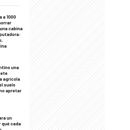
a a 1000
horrar
 una cabina
putadora:
o,
tina
ntino una
mete
a agrícola
el suelo
mo apretar
ara un
r qué cada
s