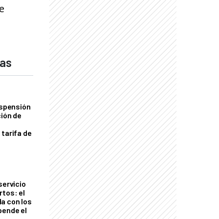
e
das
uspensión
ción de
 tarifa de
servicio
rtos: el
a con los
pende el