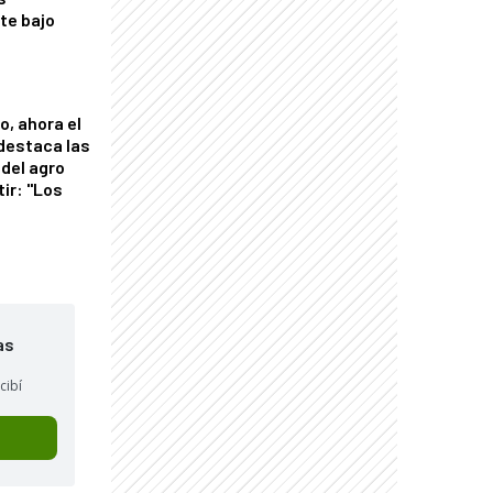
nte bajo
o, ahora el
 destaca las
del agro
tir: "Los
"
as
cibí