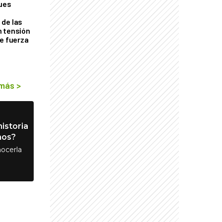
ques
de las
n tensión
de fuerza
s
 más
>
istoria
nos?
ocerla