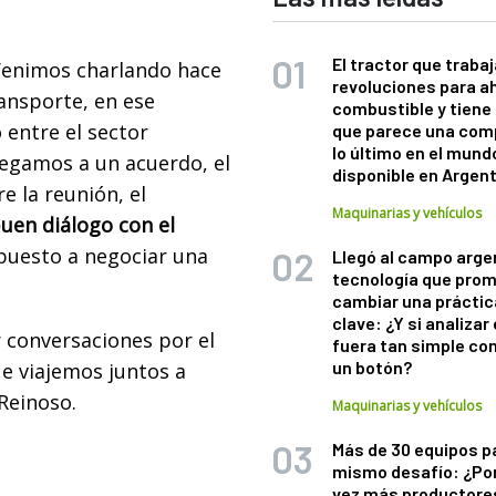
El tractor que trabaj
“Venimos charlando hace
revoluciones para a
ansporte, en ese
combustible y tiene
 entre el sector
que parece una com
lo último en el mund
legamos a un acuerdo, el
disponible en Argen
e la reunión, el
Maquinarias y vehículos
en diálogo con el
puesto a negociar una
Llegó al campo arge
tecnología que pro
cambiar una práctic
clave: ¿Y si analizar 
 conversaciones por el
fuera tan simple co
un botón?
e viajemos juntos a
Reinoso.
Maquinarias y vehículos
Más de 30 equipos p
mismo desafío: ¿Po
vez más productore