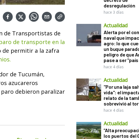
desregulación
hace 3 días
Actualidad
Alerta por el con
ón de Transportistas de
naval que impac
l paro de transporte en la
agro: lo que cu
un buque parado
 de permitir a la zafra
peligro de que 
nios.
pase a ser "país
hace 4 días
ador de Tucumán,
Actualidad
tros azucareros
"Por una laja sa
 paro debieron paralizar
vida": el impac
relato de la ta
sobrevivió al to
hace 4 días
Actualidad
“Alta preocupac
los puertos del 