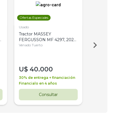
Ofertas Especiales
Ofertas Especiales
Usado
Usado
Tractor MASSEY
Tractor AGCO ALL
,
FERGUSSON MF 4297, 2020,
2003, 4WD, PA
4WD, PATON
Venado Tuerto
Venado Tuerto
U$
40.000
U$
30.000
30% de entrega + financiación
30% de entrega + 
Financialo en 4 años
Financialo en 3 a
Consultar
Consul