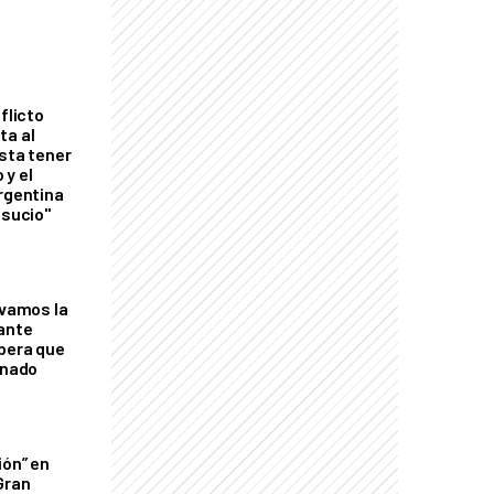
flicto
ta al
esta tener
 y el
Argentina
 sucio"
lvamos la
tante
mbera que
rnado
ión” en
Gran