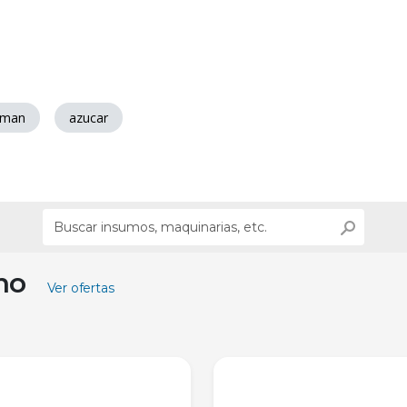
uman
azucar
ino
Ver ofertas