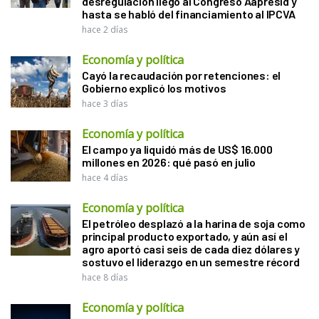
desregulación llegó al Congreso Aapresid y
hasta se habló del financiamiento al IPCVA
hace 2 días
Economía y política
Cayó la recaudación por retenciones: el
Gobierno explicó los motivos
hace 3 días
Economía y política
El campo ya liquidó más de US$ 16.000
millones en 2026: qué pasó en julio
hace 4 días
Economía y política
El petróleo desplazó a la harina de soja como
principal producto exportado, y aún así el
agro aportó casi seis de cada diez dólares y
sostuvo el liderazgo en un semestre récord
hace 8 días
Economía y política