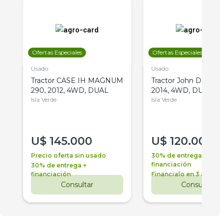
Ofertas Especiales
Ofertas Especiales
Usado
Usado
Tractor CASE IH MAGNUM
Tractor John Deere 
290, 2012, 4WD, DUAL
2014, 4WD, DUAL
Isla Verde
Isla Verde
U$
145.000
U$
120.000
Precio oferta sin usado
30% de entrega +
financiación
30% de entrega +
financiación
Financialo en 3 años
Consultar
Consultar