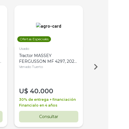
Ofertas Especiales
Ofertas Especiales
Usado
Usado
Tractor MASSEY
Tractor AGCO ALL
,
FERGUSSON MF 4297, 2020,
2003, 4WD, PA
4WD, PATON
Venado Tuerto
Venado Tuerto
U$
40.000
U$
30.000
30% de entrega + financiación
30% de entrega + 
Financialo en 4 años
Financialo en 3 a
Consultar
Consul