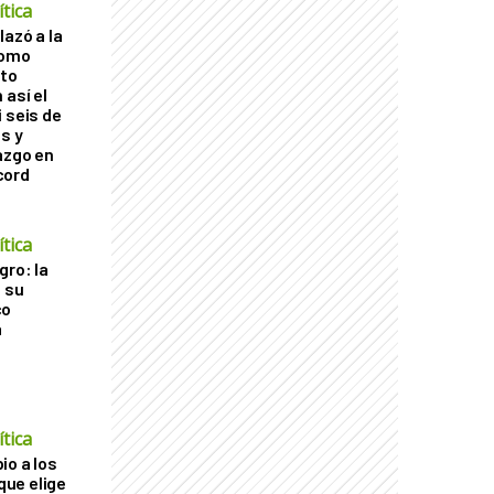
tica
lazó a la
como
cto
 así el
 seis de
s y
azgo en
cord
tica
gro: la
a su
co
a
tica
io a los
 que elige