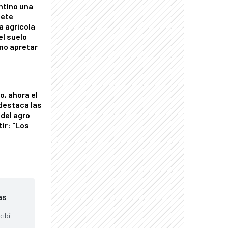
ntino una
mete
a agrícola
el suelo
mo apretar
o, ahora el
 destaca las
del agro
tir: "Los
"
as
cibí