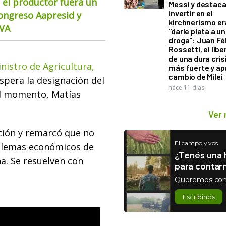
 el productor fuera un
Messi y destaca
invertir en el
Congreso Aapresid y
kirchnerismo e
CVA
"darle plata a un
droga": Juan Fél
Rossetti, el libe
de una dura cris
nistro de Agricultura,
más fuerte y ap
cambio de Milei
spera la designación del
hace 11 días
el momento, Matías
Ver
ción y remarcó que no
El campo y vos
oblemas económicos de
¿Tenés una h
a. Se resuelven con
para contar
Queremos con
Escribinos