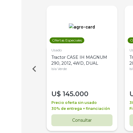
les
Ofertas Especiales
O
Usado
U
a Metalfor 7040,
Tractor CASE IH MAGNUM
T
Bot 32 Mts
290, 2012, 4WD, DUAL
2
Isla Verde
Is
000
U$
145.000
a + financiación
Precio oferta sin usado
3
 4 años
30% de entrega + financiación
F
nsultar
Consultar