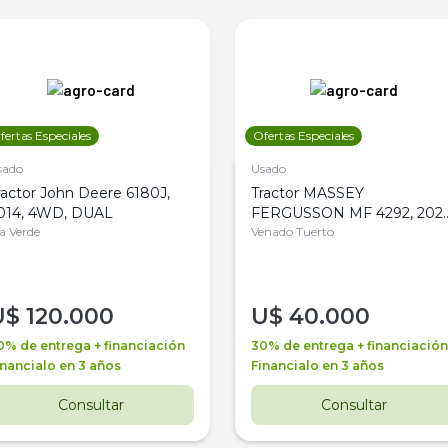
fertas Especiales
Ofertas Especiales
sado
Usado
ractor John Deere 6180J,
Tractor MASSEY
014, 4WD, DUAL
FERGUSSON MF 4292, 2020
la Verde
4WD, PATON
Venado Tuerto
U$
120.000
U$
40.000
0% de entrega + financiación
30% de entrega + financiación
inancialo en 3 años
Financialo en 3 años
Consultar
Consultar