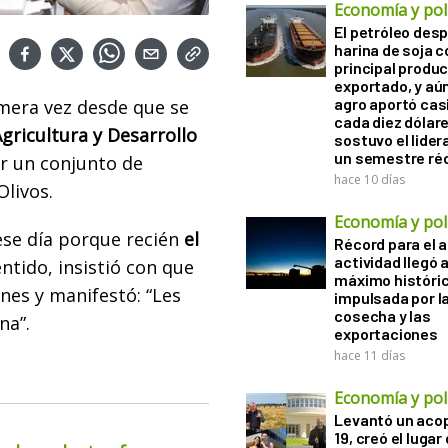
Economía y polí
El petróleo desp
harina de soja 
principal produ
exportado, y aún
agro aportó casi
imera vez desde que se
cada diez dólare
gricultura y Desarrollo
sostuvo el lider
un semestre ré
r un conjunto de
hace 10 días
Olivos.
Economía y polí
ese día porque recién
el
Récord para el a
actividad llegó 
ntido, insistió con que
máximo históri
unes y manifestó: “Les
impulsada por l
cosecha y las
na”.
exportaciones
hace 11 días
Economía y polí
Levantó un acop
19, creó el lugar