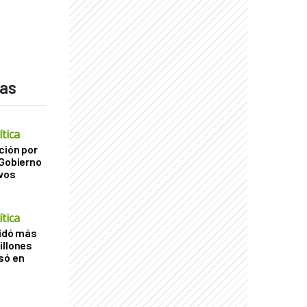
das
tica
ción por
 Gobierno
ivos
tica
uidó más
illones
só en