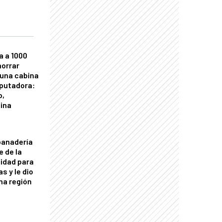
a a 1000
horrar
 una cabina
putadora:
o,
tina
panadería
e de la
idad para
s y le dio
una región