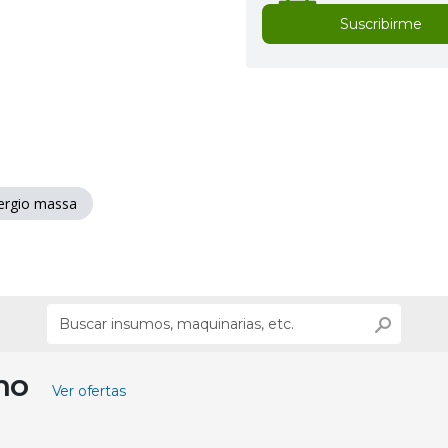
Suscribirme
ergio massa
ino
Ver ofertas