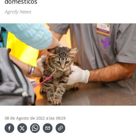
domésticos
Agrofy News
08
de
Agosto
de
2022
a las
09:29