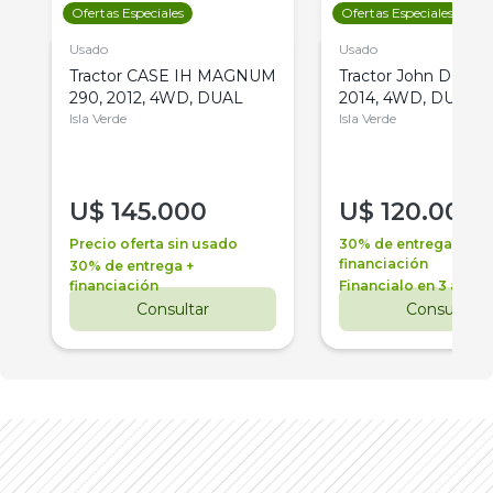
Ofertas Especiales
Ofertas Especiales
Usado
Usado
Tractor CASE IH MAGNUM
Tractor John Deere 
290, 2012, 4WD, DUAL
2014, 4WD, DUAL
Isla Verde
Isla Verde
U$
145.000
U$
120.000
Precio oferta sin usado
30% de entrega +
financiación
30% de entrega +
financiación
Financialo en 3 años
Consultar
Consultar