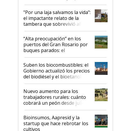
y el peligro de que Argentina
pase a ser "país sucio"
"Por una laja salvamos la vida":
el impactante relato de la
tambera que sobrevivió al
tornado
“Alta preocupación” en los
puertos del Gran Rosario por
buques parados: el
funcionamiento de las
exportadoras en tensión tras
Suben los biocombustibles: el
la medida de fuerza de los
Gobierno actualizó los precios
prácticos
del biodiésel y el bioetanol
Nuevo aumento para los
trabajadores rurales: cuánto
cobrará un peón desde julio
Bioinsumos, Aapresid y la
startup que hace rebrotar los
cultivos