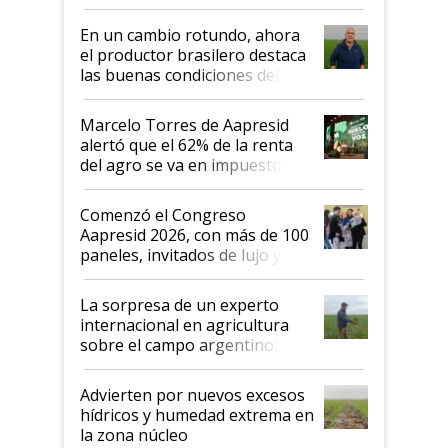
demostrar que hablar del
suelo es hablar de todo el
En un cambio rotundo, ahora
sistema productivo"
el productor brasilero destaca
las buenas condiciones del
agro argentino para invertir:
"Los veo más motivados"
Marcelo Torres de Aapresid
alertó que el 62% de la renta
del agro se va en impuestos:
"No es bueno que en
Argentina se sigan discutiendo
Comenzó el Congreso
las mismas cosas de hace 50
Aapresid 2026, con más de 100
años"
paneles, invitados de lujo y
todas las tendencias
La sorpresa de un experto
internacional en agricultura
sobre el campo argentino:
"Estoy muy impresionado"
Advierten por nuevos excesos
hídricos y humedad extrema en
la zona núcleo