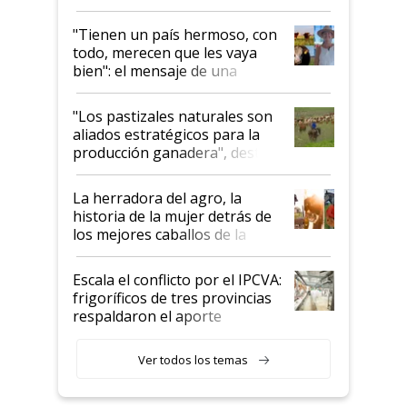
"Tienen un país hermoso, con
todo, merecen que les vaya
bien": el mensaje de una
ganadera uruguaya sobre las
oportunidades que se abren
"Los pastizales naturales son
para el agro en Argentina, con
aliados estratégicos para la
foco en la carne
producción ganadera", destaca
la iniciativa que ya reúne a 46
establecimientos en Argentina
La herradora del agro, la
historia de la mujer detrás de
los mejores caballos de la
Argentina y los mitos que
todavía hacen sufrir a estos
Escala el conflicto por el IPCVA:
animales: "Mientras me
frigoríficos de tres provincias
descalificaban, yo seguí
respaldaron el aporte
haciendo currículum"
obligatorio
Ver todos los temas