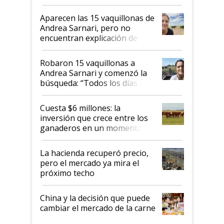
ser "para unos pocos": "Tenemos un
mandato muy claro del gobierno
Aparecen las 15 vaquillonas de
nacional"
Andrea Sarnari, pero no
encuentran explicación de
cómo llegaron allí
Robaron 15 vaquillonas a
Andrea Sarnari y comenzó la
búsqueda: “Todos los días le
toca a algún productor”
Cuesta $6 millones: la
inversión que crece entre los
ganaderos en un momento
histórico para la actividad
La hacienda recuperó precio,
pero el mercado ya mira el
próximo techo
China y la decisión que puede
cambiar el mercado de la carne