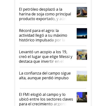
El petróleo desplazó a la
harina de soja como principal
producto exportado, y aún así
el agro aportó casi seis de cada
diez dólares y sostuvo el
Récord para el agro: la
liderazgo en un semestre
actividad llegó a su máximo
récord
histórico impulsada por la
cosecha y las exportaciones
Levantó un acopio a los 19,
creó el lugar que elige Messi y
destaca que invertir en el
kirchnerismo era como "darle
plata a un hijo para droga":
La confianza del campo sigue
Juan Félix Rossetti, el libertario
alta, aunque perdió impulso
que de una dura crisis salió
más fuerte y apuesta al cambio
de Milei
El FMI elogió al campo y lo
ubicó entre los sectores claves
para el crecimiento argentino