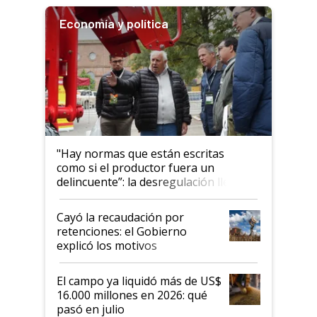
Economía y política
"Hay normas que están escritas
como si el productor fuera un
delincuente”: la desregulación llegó
al Congreso Aapresid y hasta se
habló del financiamiento al IPCVA
Cayó la recaudación por
retenciones: el Gobierno
explicó los motivos
El campo ya liquidó más de US$
16.000 millones en 2026: qué
pasó en julio