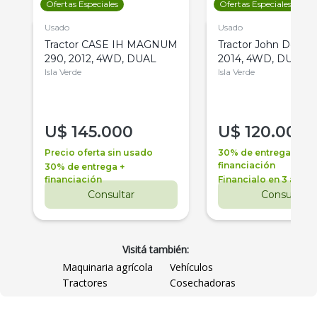
Ofertas Especiales
Ofertas Especiales
Usado
Usado
Tractor CASE IH MAGNUM
Tractor John Deere 
290, 2012, 4WD, DUAL
2014, 4WD, DUAL
Isla Verde
Isla Verde
U$
145.000
U$
120.000
Precio oferta sin usado
30% de entrega +
financiación
30% de entrega +
financiación
Financialo en 3 años
Consultar
Consultar
Visitá también:
Maquinaria agrícola
Vehículos
Tractores
Cosechadoras