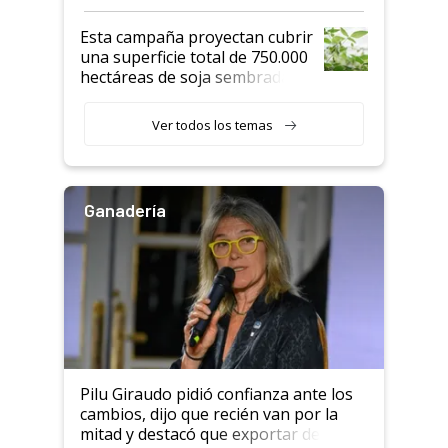
Esta campaña proyectan cubrir
una superficie total de 750.000
hectáreas de soja sembradas
con una nueva generación de
variedades que marcan un
Ver todos los temas
salto tecnológico en genética y
rendimiento
Ganadería
Pilu Giraudo pidió confianza ante los
cambios, dijo que recién van por la
mitad y destacó que exportar dejó de