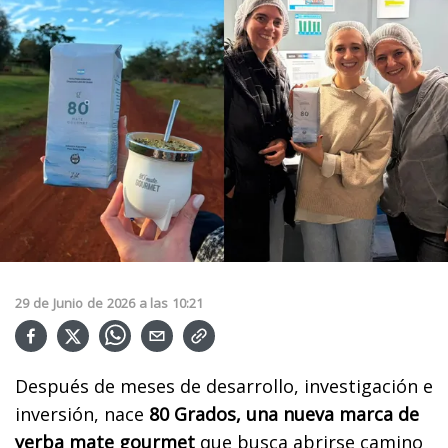
29
de
Junio
de
2026
a las
10:21
Después de meses de desarrollo, investigación e
inversión, nace
80 Grados, una nueva marca de
yerba mate gourmet
que busca abrirse camino