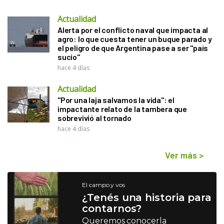
Actualidad
Alerta por el conflicto naval que impacta al
agro: lo que cuesta tener un buque parado y
el peligro de que Argentina pase a ser "país
sucio"
hace 4 días
Actualidad
"Por una laja salvamos la vida": el
impactante relato de la tambera que
sobrevivió al tornado
hace 4 días
Ver más
>
El campo y vos
¿Tenés una historia para
contarnos?
Queremos conocerla