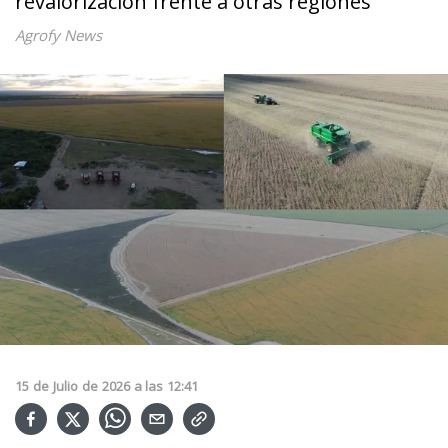
revalorización frente a otras regiones
Agrofy News
15
de
Julio
de
2026
a las
12:41