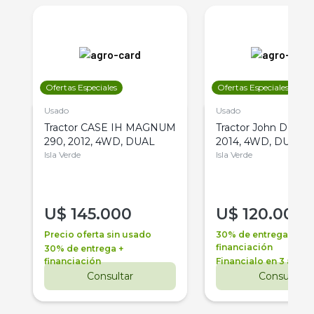
Ofertas Especiales
Ofertas Especiales
Usado
Usado
Tractor CASE IH MAGNUM
Tractor John Deere 
290, 2012, 4WD, DUAL
2014, 4WD, DUAL
Isla Verde
Isla Verde
U$
145.000
U$
120.000
Precio oferta sin usado
30% de entrega +
financiación
30% de entrega +
financiación
Financialo en 3 años
Consultar
Consultar