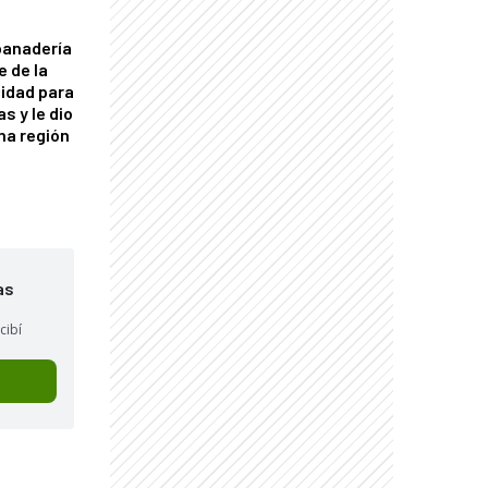
panadería
e de la
idad para
s y le dio
una región
as
cibí