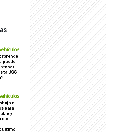
das
vehículos
sorprende
Se puede
 obtener
asta US$
a?
vehículos
rabaja a
es para
ible y
a que
o último