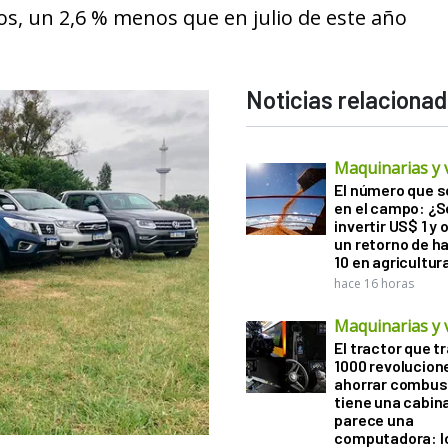
os, un 2,6 % menos que en julio de este año
Noticias relaciona
Maquinarias y 
El número que 
en el campo: ¿
invertir US$ 1 y
un retorno de h
10 en agricultur
hace 16 horas
Maquinarias y 
El tractor que t
1000 revolucion
ahorrar combust
tiene una cabin
parece una
computadora: l