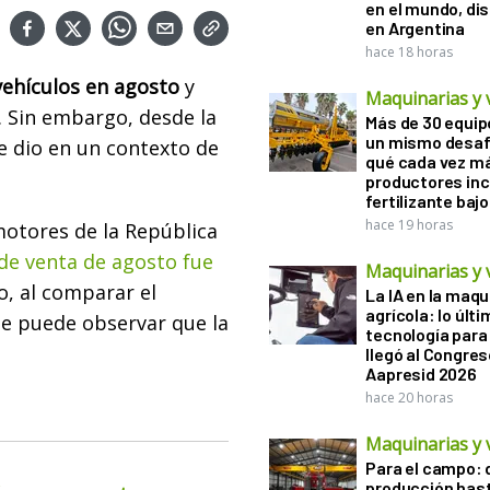
en el mundo, di
en Argentina
hace 18 horas
vehículos en agosto
y
Maquinarias y 
. Sin embargo, desde la
Más de 30 equip
un mismo desaf
e dio en un contexto de
qué cada vez m
productores in
fertilizante bajo
hace 19 horas
motores de la República
de venta de agosto fue
Maquinarias y 
o, al comparar el
La IA en la maqu
agrícola: lo últ
e puede observar que la
tecnología para
llegó al Congres
Aapresid 2026
hace 20 horas
Maquinarias y 
Para el campo: 
producción hast