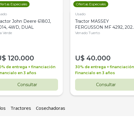
fertas Especiales
Ofertas Especiales
sado
Usado
ractor John Deere 6180J,
Tractor MASSEY
014, 4WD, DUAL
FERGUSSON MF 4292, 2020
la Verde
4WD, PATON
Venado Tuerto
U$
120.000
U$
40.000
0% de entrega + financiación
30% de entrega + financiación
inancialo en 3 años
Financialo en 3 años
Consultar
Consultar
los
Tractores
Cosechadoras