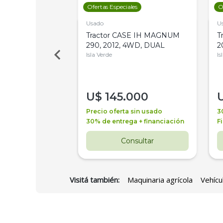
les
Ofertas Especiales
O
Usado
U
a Metalfor 7040,
Tractor CASE IH MAGNUM
T
Bot 32 Mts
290, 2012, 4WD, DUAL
2
Isla Verde
Is
000
U$
145.000
a + financiación
Precio oferta sin usado
3
 4 años
30% de entrega + financiación
F
nsultar
Consultar
Visitá también:
Maquinaria agrícola
Vehícu