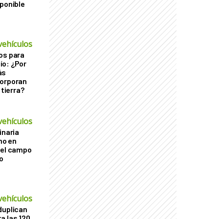
sponible
vehículos
os para
ío: ¿Por
ás
corporan
 tierra?
vehículos
inaria
imo en
 el campo
o
vehículos
duplican
a las 120