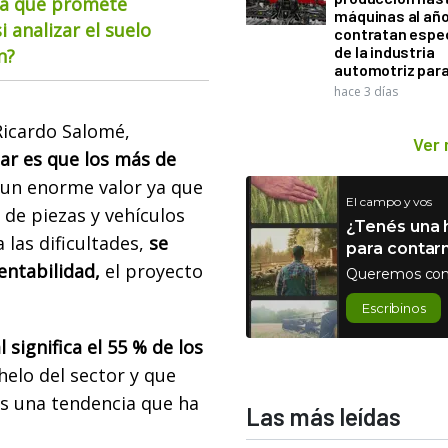
ía que promete
máquinas al año
i analizar el suelo
contratan espec
de la industria
n?
automotriz para
hace 3 días
Ricardo Salomé,
Ver
ar es que los más de
un enorme valor ya que
El campo y vos
 de piezas y vehículos
¿Tenés una h
las dificultades,
se
para contar
entabilidad,
el proyecto
Queremos con
Escribinos
 significa el 55 % de los
helo del sector y que
es una tendencia que ha
Las más leídas