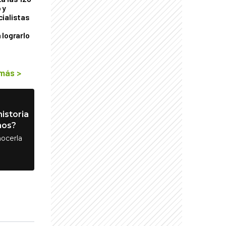
 y
ialistas
 lograrlo
 más
>
istoria
nos?
ocerla