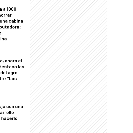
a a 1000
horrar
 una cabina
putadora:
o,
tina
o, ahora el
 destaca las
del agro
tir: "Los
"
oja con una
arrollo
 hacerlo