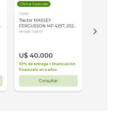
Ofertas Especiales
Ofertas Especiales
Usado
Usado
Tractor MASSEY
Tractor AGCO ALL
,
FERGUSSON MF 4297, 2020,
2003, 4WD, PA
4WD, PATON
Venado Tuerto
Venado Tuerto
U$
40.000
U$
30.000
30% de entrega + financiación
30% de entrega + 
Financialo en 4 años
Financialo en 3 a
Consultar
Consul