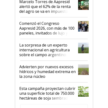
Marcelo Torres de Aapresid
alertó que el 62% de la renta
del agro se va en impuestos:
"No es bueno que en
Argentina se sigan discutiendo
Comenzó el Congreso
las mismas cosas de hace 50
Aapresid 2026, con más de 100
años"
paneles, invitados de lujo y
todas las tendencias
La sorpresa de un experto
internacional en agricultura
sobre el campo argentino:
"Estoy muy impresionado"
Advierten por nuevos excesos
hídricos y humedad extrema en
la zona núcleo
Esta campaña proyectan cubrir
una superficie total de 750.000
hectáreas de soja sembradas
con una nueva generación de
variedades que marcan un