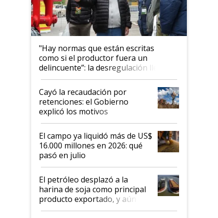
"Hay normas que están escritas
como si el productor fuera un
delincuente”: la desregulación llegó
al Congreso Aapresid y hasta se
habló del financiamiento al IPCVA
Cayó la recaudación por
retenciones: el Gobierno
explicó los motivos
El campo ya liquidó más de US$
16.000 millones en 2026: qué
pasó en julio
El petróleo desplazó a la
harina de soja como principal
producto exportado, y aún así
el agro aportó casi seis de cada