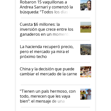
Robaron 15 vaquillonas a
Andrea Sarnari y comenzó la
búsqueda: “Todos los días le
toca a algún productor”
Cuesta $6 millones: la
inversión que crece entre los
ganaderos en un momento
histórico para la actividad
La hacienda recuperó precio,
pero el mercado ya mira el
próximo techo
China y la decisión que puede
cambiar el mercado de la carne
"Tienen un país hermoso, con
todo, merecen que les vaya
bien": el mensaje de una
ganadera uruguaya sobre las