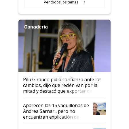
Ver todos los temas
salto tecnológico en genética y
rendimiento
Ganadería
Pilu Giraudo pidió confianza ante los
cambios, dijo que recién van por la
mitad y destacó que exportar dejó de
ser "para unos pocos": "Tenemos un
mandato muy claro del gobierno
Aparecen las 15 vaquillonas de
nacional"
Andrea Sarnari, pero no
encuentran explicación de
cómo llegaron allí