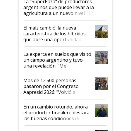
La "SuperRaza" de productores
argentinos que puede llevar a la
agricultura a un nuevo nivel: "Las
posibilidades de crecimiento son
infinitas"
El maíz cambió: la nueva
característica de los híbridos
que abre una oportunidad en
el lote
La experta en suelos que visitó
un campo argentino y tuvo
una revelación: "Me
impresionó mucho"
Más de 12.500 personas
pasaron por el Congreso
Aapresid 2026: "Volvió a
demostrar que hablar del
suelo es hablar de todo el
En un cambio rotundo, ahora
sistema productivo"
el productor brasilero destaca
las buenas condiciones del
agro argentino para invertir:
"Los veo más motivados"