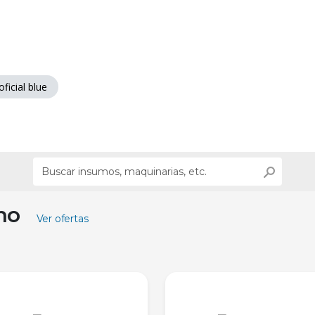
ficial blue
ino
Ver ofertas