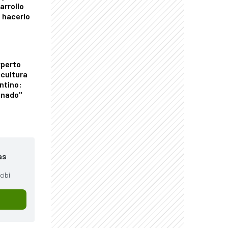
arrollo
 hacerlo
xperto
icultura
ntino:
onado"
as
cibí