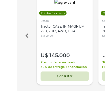
les
Ofertas Especiales
O
Usado
U
a Metalfor 7040,
Tractor CASE IH MAGNUM
T
Bot 32 Mts
290, 2012, 4WD, DUAL
2
Isla Verde
Is
000
U$
145.000
a + financiación
Precio oferta sin usado
3
 4 años
30% de entrega + financiación
F
nsultar
Consultar