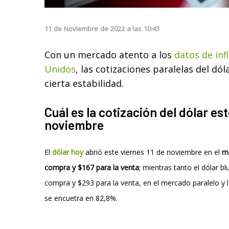
11
de
Noviembre
de
2022
a las
10:43
Con un mercado atento a los
datos de inf
Unidos
, las cotizaciones paralelas del d
cierta estabilidad.
Cuál es la cotización del dólar est
noviembre
El
dólar hoy
abrió este viernes 11 de noviembre en el
me
compra y $167 para la venta
; mientras tanto el dólar b
compra y $293 para la venta, en el mercado paralelo y l
se encuetra en 82,8%.