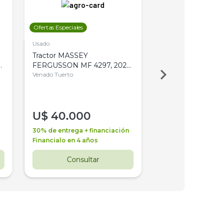
Ofertas Especiales
Ofertas Especiales
Usado
Usado
Tractor MASSEY
Tractor AGCO ALL
,
FERGUSSON MF 4297, 2020,
2003, 4WD, PA
4WD, PATON
Venado Tuerto
Venado Tuerto
U$
40.000
U$
30.000
30% de entrega + financiación
30% de entrega + 
Financialo en 4 años
Financialo en 3 a
Consultar
Consul