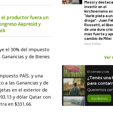
Messi y destaca
invertir en el
kirchnerismo e
"darle plata a un
 el productor fuera un
droga": Juan Fél
Congreso Aapresid y
Rossetti, el libe
de una dura cris
CVA
más fuerte y ap
cambio de Milei
hace 9 días
uye el 30% del impuesto
s Ganancias y de Bienes
Ver
El campo y vos
mpuesto PAÍS, y una
¿Tenés una h
o a las Ganancias y de
para contar
etas en el exterior de
Queremos con
93,13 y dólar Qatar con
Escribinos
tra en $331,66.