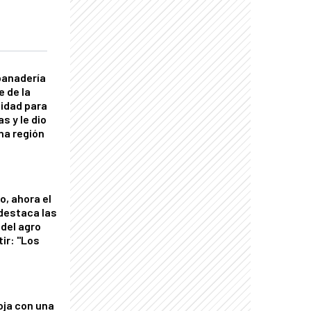
panadería
e de la
idad para
s y le dio
una región
o, ahora el
 destaca las
del agro
tir: "Los
"
oja con una