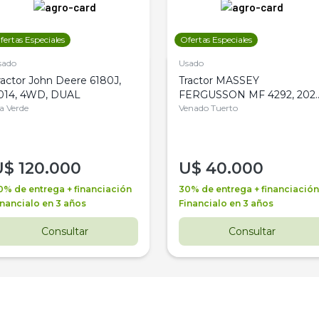
fertas Especiales
Ofertas Especiales
sado
Usado
ractor John Deere 6180J,
Tractor MASSEY
014, 4WD, DUAL
FERGUSSON MF 4292, 2020
la Verde
4WD, PATON
Venado Tuerto
U$
120.000
U$
40.000
0% de entrega + financiación
30% de entrega + financiación
inancialo en 3 años
Financialo en 3 años
Consultar
Consultar