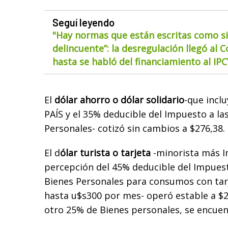
Seguí leyendo
"Hay normas que están escritas como si
delincuente”: la desregulación llegó al 
hasta se habló del financiamiento al IP
El
dólar ahorro o dólar solidario
-que incl
PAÍS y el 35% deducible del Impuesto a la
Personales- cotizó sin cambios a $276,38.
El d
ólar turista o tarjeta
-minorista más I
percepción del 45% deducible del Impuest
Bienes Personales para consumos con tarj
hasta u$s300 por mes- operó estable a $2
otro 25% de Bienes personales, se encuen