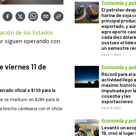
Economía y polí
El petróleo desp
harina de soja 
principal produ
exportado, y aún
agro aportó casi
lación de los Estados
cada diez dólare
ólar siguen operando con
sostuvo el lider
un semestre ré
hace 7 días
e viernes 11 de
Economía y polí
Récord para el a
actividad llegó 
máximo históri
rcado oficial a $159 para la
impulsada por l
cosecha y las
lue se mantuvo en $289 para la
exportaciones
hace 8 días
a brecha cambiaria con el oficla
Economía y polí
Levantó un acop
19, creó el lugar