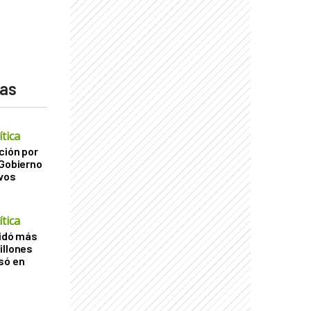
das
tica
ción por
 Gobierno
ivos
tica
uidó más
illones
só en