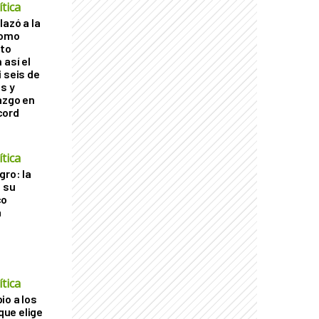
tica
lazó a la
como
cto
 así el
 seis de
s y
azgo en
cord
tica
gro: la
a su
co
a
tica
io a los
 que elige