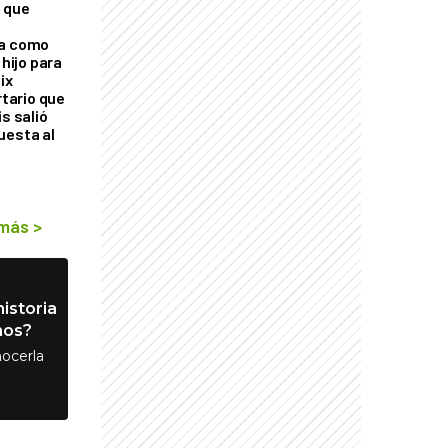
 que
ra como
 hijo para
ix
rtario que
is salió
uesta al
 más
>
istoria
nos?
ocerla