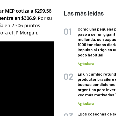
ar MEP cotiza a $299,56
Las más leídas
uentra en $306,9.
Por su
ía en 2.306 puntos
Cómo una pequeña 
bora el JP Morgan.
pasó a ser un gigant
molienda, con capac
1000 toneladas diaria
impulso al trigo en 
poco habitual
Agricultura
En un cambio rotund
productor brasilero
buenas condiciones 
argentino para inver
veo más motivados
Agricultura
¿Dos cosechas de s