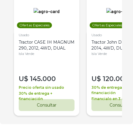
Ofertas Especiales
Ofertas Especiales
Usado
Usado
Tractor CASE IH MAGNUM
Tractor John Deere 
290, 2012, 4WD, DUAL
2014, 4WD, DUAL
Isla Verde
Isla Verde
U$
145.000
U$
120.000
Precio oferta sin usado
30% de entrega +
financiación
30% de entrega +
financiación
Financialo en 3 años
Consultar
Consultar