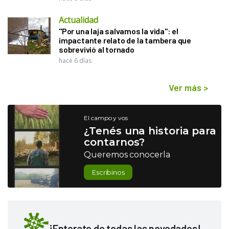
Actualidad
"Por una laja salvamos la vida": el
impactante relato de la tambera que
sobrevivió al tornado
hace 6 días
Ver más
>
El campo y vos
¿Tenés una historia para
contarnos?
Queremos conocerla
Escribinos
¡Enterate de todas las novedades!