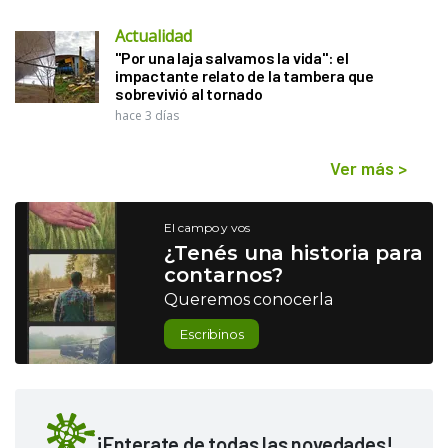
Actualidad
"Por una laja salvamos la vida": el
impactante relato de la tambera que
sobrevivió al tornado
hace 3 días
Ver más
>
El campo y vos
¿Tenés una historia para
contarnos?
Queremos conocerla
Escribinos
¡Enterate de todas las novedades!