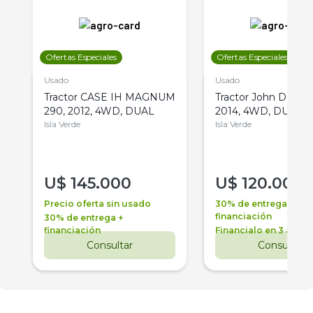
Ofertas Especiales
Ofertas Especiales
Usado
Usado
Tractor CASE IH MAGNUM
Tractor John Deere 
290, 2012, 4WD, DUAL
2014, 4WD, DUAL
Isla Verde
Isla Verde
U$
145.000
U$
120.000
Precio oferta sin usado
30% de entrega +
financiación
30% de entrega +
financiación
Financialo en 3 años
Consultar
Consultar