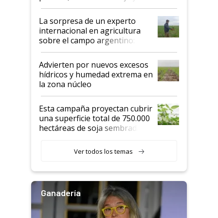
todas las tendencias
La sorpresa de un experto
internacional en agricultura
sobre el campo argentino:
"Estoy muy impresionado"
Advierten por nuevos excesos
hídricos y humedad extrema en
la zona núcleo
Esta campaña proyectan cubrir
una superficie total de 750.000
hectáreas de soja sembradas
con una nueva generación de
variedades que marcan un
Ver todos los temas
salto tecnológico en genética y
rendimiento
Ganadería