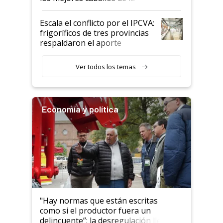
Argentina y los mitos que
todavía hacen sufrir a estos
Escala el conflicto por el IPCVA:
animales: "Mientras me
frigoríficos de tres provincias
descalificaban, yo seguí
respaldaron el aporte
haciendo currículum"
obligatorio
Ver todos los temas
Economía y política
"Hay normas que están escritas
como si el productor fuera un
delincuente”: la desregulación llegó