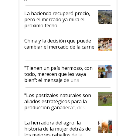
histórico para la actividad
La hacienda recuperó precio,
pero el mercado ya mira el
próximo techo
China y la decisión que puede
cambiar el mercado de la carne
"Tienen un país hermoso, con
todo, merecen que les vaya
bien": el mensaje de una
ganadera uruguaya sobre las
oportunidades que se abren
"Los pastizales naturales son
para el agro en Argentina, con
aliados estratégicos para la
foco en la carne
producción ganadera", destaca
la iniciativa que ya reúne a 46
establecimientos en Argentina
La herradora del agro, la
historia de la mujer detrás de
los mejores caballos de la