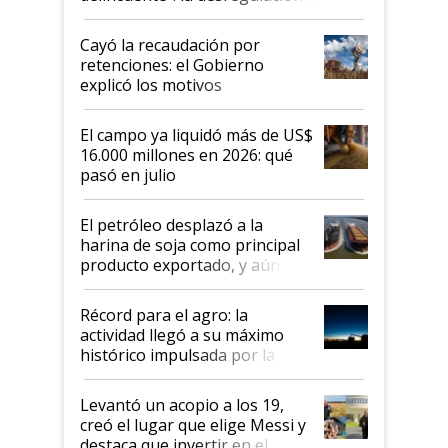
al Congreso Aapresid y hasta se
habló del financiamiento al IPCVA
Cayó la recaudación por
retenciones: el Gobierno
explicó los motivos
El campo ya liquidó más de US$
16.000 millones en 2026: qué
pasó en julio
El petróleo desplazó a la
harina de soja como principal
producto exportado, y aún así
el agro aportó casi seis de cada
diez dólares y sostuvo el
Récord para el agro: la
liderazgo en un semestre
actividad llegó a su máximo
récord
histórico impulsada por la
cosecha y las exportaciones
Levantó un acopio a los 19,
creó el lugar que elige Messi y
destaca que invertir en el