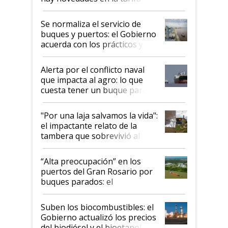
la hidrovía
Se normaliza el servicio de
buques y puertos: el Gobierno
acuerda con los prácticos y
suspende el decreto de
desregulación
Alerta por el conflicto naval
que impacta al agro: lo que
cuesta tener un buque parado
y el peligro de que Argentina
pase a ser "país sucio"
"Por una laja salvamos la vida":
el impactante relato de la
tambera que sobrevivió al
tornado
“Alta preocupación” en los
puertos del Gran Rosario por
buques parados: el
funcionamiento de las
exportadoras en tensión tras
Suben los biocombustibles: el
la medida de fuerza de los
Gobierno actualizó los precios
prácticos
del biodiésel y el bioetanol