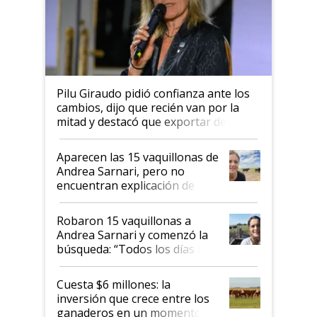
Pilu Giraudo pidió confianza ante los
cambios, dijo que recién van por la
mitad y destacó que exportar dejó de
ser "para unos pocos": "Tenemos un
mandato muy claro del gobierno
Aparecen las 15 vaquillonas de
nacional"
Andrea Sarnari, pero no
encuentran explicación de
cómo llegaron allí
Robaron 15 vaquillonas a
Andrea Sarnari y comenzó la
búsqueda: “Todos los días le
toca a algún productor”
Cuesta $6 millones: la
inversión que crece entre los
ganaderos en un momento