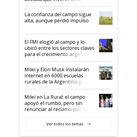
kirchnerismo era como "darle
plata a un hijo para droga":
La confianza del campo sigue
Juan Félix Rossetti, el libertario
alta, aunque perdió impulso
que de una dura crisis salió
más fuerte y apuesta al cambio
de Milei
El FMI elogió al campo y lo
ubicó entre los sectores claves
para el crecimiento argentino
Milei y Elon Musk instalarán
internet en 6000 escuelas
rurales de la Argentina gracias
a un acuerdo con Starlink
Milei en La Rural: el campo
apoyó el rumbo, pero sin
renunciar al reclamo por las
retenciones
Ver todos los temas