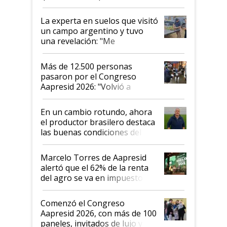
el lote
La experta en suelos que visitó
un campo argentino y tuvo
una revelación: "Me
impresionó mucho"
Más de 12.500 personas
pasaron por el Congreso
Aapresid 2026: "Volvió a
demostrar que hablar del
suelo es hablar de todo el
En un cambio rotundo, ahora
sistema productivo"
el productor brasilero destaca
las buenas condiciones del
agro argentino para invertir:
"Los veo más motivados"
Marcelo Torres de Aapresid
alertó que el 62% de la renta
del agro se va en impuestos:
"No es bueno que en
Argentina se sigan discutiendo
Comenzó el Congreso
las mismas cosas de hace 50
Aapresid 2026, con más de 100
años"
paneles, invitados de lujo y