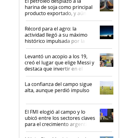
El petróleo desplazó a la
harina de soja como principal
producto exportado, y aún así
el agro aportó casi seis de cada
diez dólares y sostuvo el
Récord para el agro: la
liderazgo en un semestre
actividad llegó a su máximo
récord
histórico impulsada por la
cosecha y las exportaciones
Levantó un acopio a los 19,
creó el lugar que elige Messi y
destaca que invertir en el
kirchnerismo era como "darle
plata a un hijo para droga":
La confianza del campo sigue
Juan Félix Rossetti, el libertario
alta, aunque perdió impulso
que de una dura crisis salió
más fuerte y apuesta al cambio
de Milei
El FMI elogió al campo y lo
ubicó entre los sectores claves
para el crecimiento argentino