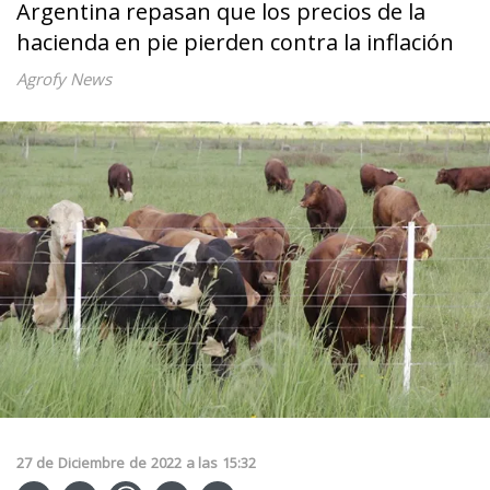
Argentina repasan que los precios de la
hacienda en pie pierden contra la inflación
Agrofy News
27
de
Diciembre
de
2022
a las
15:32