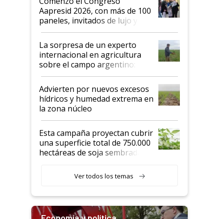
Comenzó el Congreso
las mismas cosas de hace 50
Aapresid 2026, con más de 100
años"
paneles, invitados de lujo y
todas las tendencias
La sorpresa de un experto
internacional en agricultura
sobre el campo argentino:
"Estoy muy impresionado"
Advierten por nuevos excesos
hídricos y humedad extrema en
la zona núcleo
Esta campaña proyectan cubrir
una superficie total de 750.000
hectáreas de soja sembradas
con una nueva generación de
variedades que marcan un
Ver todos los temas
salto tecnológico en genética y
rendimiento
Economía y política