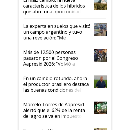
característica de los híbridos
que abre una oportunidad en
el lote
La experta en suelos que visitó
un campo argentino y tuvo
una revelación: "Me
impresionó mucho"
Más de 12.500 personas
pasaron por el Congreso
Aapresid 2026: "Volvió a
demostrar que hablar del
suelo es hablar de todo el
En un cambio rotundo, ahora
sistema productivo"
el productor brasilero destaca
las buenas condiciones del
agro argentino para invertir:
"Los veo más motivados"
Marcelo Torres de Aapresid
alertó que el 62% de la renta
del agro se va en impuestos:
"No es bueno que en
Argentina se sigan discutiendo