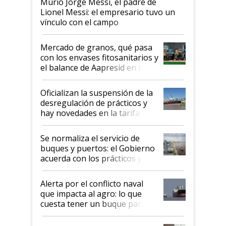
Murió Jorge Messi, el padre de
Lionel Messi: el empresario tuvo un
vínculo con el campo
Mercado de granos, qué pasa
con los envases fitosanitarios y
el balance de Aapresid en La
Posta
Oficializan la suspensión de la
desregulación de prácticos y
hay novedades en la tarifa de
la hidrovía
Se normaliza el servicio de
buques y puertos: el Gobierno
acuerda con los prácticos y
suspende el decreto de
desregulación
Alerta por el conflicto naval
que impacta al agro: lo que
cuesta tener un buque parado
y el peligro de que Argentina
pase a ser "país sucio"