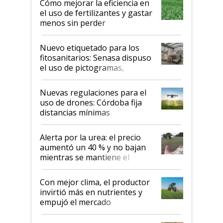
Cómo mejorar la eficiencia en
el uso de fertilizantes y gastar
menos sin perder
productividad en la campaña
fina
Nuevo etiquetado para los
fitosanitarios: Senasa dispuso
el uso de pictogramas,
palabras de advertencia e
indicaciones
Nuevas regulaciones para el
uso de drones: Córdoba fija
distancias mínimas
Alerta por la urea: el precio
aumentó un 40 % y no bajan
mientras se mantiene el
conflicto en Medio Oriente
Con mejor clima, el productor
invirtió más en nutrientes y
empujó el mercado