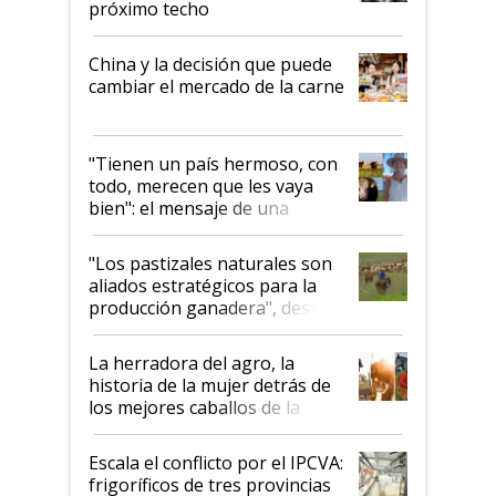
próximo techo
China y la decisión que puede
cambiar el mercado de la carne
"Tienen un país hermoso, con
todo, merecen que les vaya
bien": el mensaje de una
ganadera uruguaya sobre las
oportunidades que se abren
"Los pastizales naturales son
para el agro en Argentina, con
aliados estratégicos para la
foco en la carne
producción ganadera", destaca
la iniciativa que ya reúne a 46
establecimientos en Argentina
La herradora del agro, la
historia de la mujer detrás de
los mejores caballos de la
Argentina y los mitos que
todavía hacen sufrir a estos
Escala el conflicto por el IPCVA:
animales: "Mientras me
frigoríficos de tres provincias