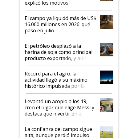
explicó los motivos
El campo ya liquidó más de US$
16.000 millones en 2026: qué
pasó en julio
El petróleo desplazó a la
harina de soja como principal
producto exportado, y aún así
el agro aportó casi seis de cada
diez dólares y sostuvo el
Récord para el agro: la
liderazgo en un semestre
actividad llegó a su máximo
récord
histórico impulsada por la
cosecha y las exportaciones
Levantó un acopio a los 19,
creó el lugar que elige Messi y
destaca que invertir en el
kirchnerismo era como "darle
plata a un hijo para droga":
La confianza del campo sigue
Juan Félix Rossetti, el libertario
alta, aunque perdió impulso