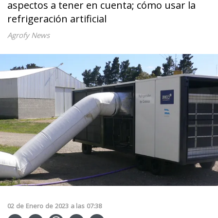
aspectos a tener en cuenta; cómo usar la
refrigeración artificial
Agrofy News
02
de
Enero
de
2023
a las
07:38