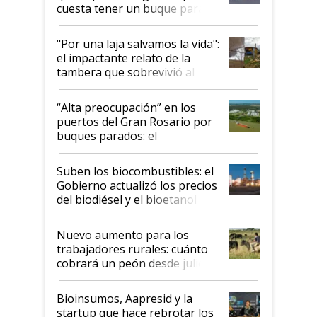
cuesta tener un buque parado
y el peligro de que Argentina
pase a ser "país sucio"
"Por una laja salvamos la vida":
el impactante relato de la
tambera que sobrevivió al
tornado
“Alta preocupación” en los
puertos del Gran Rosario por
buques parados: el
funcionamiento de las
exportadoras en tensión tras
Suben los biocombustibles: el
la medida de fuerza de los
Gobierno actualizó los precios
prácticos
del biodiésel y el bioetanol
Nuevo aumento para los
trabajadores rurales: cuánto
cobrará un peón desde julio
Bioinsumos, Aapresid y la
startup que hace rebrotar los