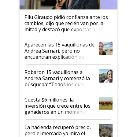
Pilu Giraudo pidió confianza ante los
cambios, dijo que recién van por la
mitad y destacó que exportar dejó de
ser "para unos pocos": "Tenemos un
mandato muy claro del gobierno
Aparecen las 15 vaquillonas de
nacional"
Andrea Sarnari, pero no
encuentran explicación de
cómo llegaron allí
Robaron 15 vaquillonas a
Andrea Sarnari y comenzó la
búsqueda: “Todos los días le
toca a algún productor”
Cuesta $6 millones: la
inversión que crece entre los
ganaderos en un momento
histórico para la actividad
La hacienda recuperó precio,
pero el mercado ya mira el