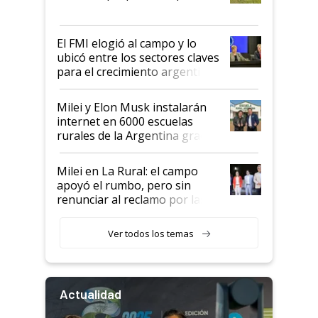
que de una dura crisis salió
más fuerte y apuesta al cambio
de Milei
El FMI elogió al campo y lo
ubicó entre los sectores claves
para el crecimiento argentino
Milei y Elon Musk instalarán
internet en 6000 escuelas
rurales de la Argentina gracias
a un acuerdo con Starlink
Milei en La Rural: el campo
apoyó el rumbo, pero sin
renunciar al reclamo por las
retenciones
Ver todos los temas
Actualidad