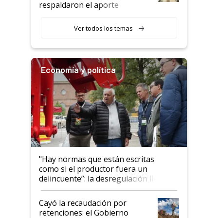
descalificaban, yo seguí
respaldaron el aporte
haciendo currículum"
obligatorio
Ver todos los temas
Economía y política
"Hay normas que están escritas
como si el productor fuera un
delincuente”: la desregulación llegó
al Congreso Aapresid y hasta se
habló del financiamiento al IPCVA
Cayó la recaudación por
retenciones: el Gobierno