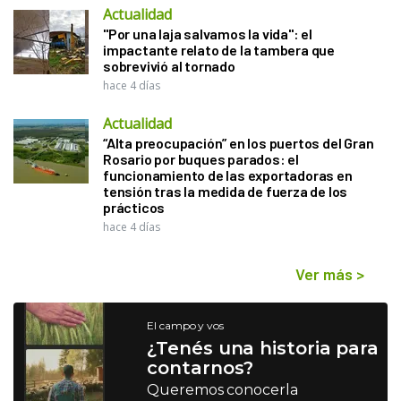
Actualidad
"Por una laja salvamos la vida": el
impactante relato de la tambera que
sobrevivió al tornado
hace 4 días
Actualidad
“Alta preocupación” en los puertos del Gran
Rosario por buques parados: el
funcionamiento de las exportadoras en
tensión tras la medida de fuerza de los
prácticos
hace 4 días
Ver más
>
El campo y vos
¿Tenés una historia para
contarnos?
Queremos conocerla