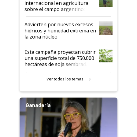
internacional en agricultura
sobre el campo argentino:
"Estoy muy impresionado"
Advierten por nuevos excesos
hídricos y humedad extrema en
la zona núcleo
Esta campaña proyectan cubrir
una superficie total de 750.000
hectáreas de soja sembradas
con una nueva generación de
variedades que marcan un
Ver todos los temas
salto tecnológico en genética y
rendimiento
Ganadería