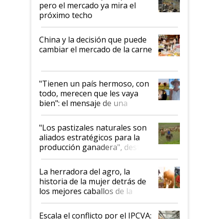
pero el mercado ya mira el
próximo techo
China y la decisión que puede
cambiar el mercado de la carne
"Tienen un país hermoso, con
todo, merecen que les vaya
bien": el mensaje de una
ganadera uruguaya sobre las
oportunidades que se abren
"Los pastizales naturales son
para el agro en Argentina, con
aliados estratégicos para la
foco en la carne
producción ganadera", destaca
la iniciativa que ya reúne a 46
establecimientos en Argentina
La herradora del agro, la
historia de la mujer detrás de
los mejores caballos de la
Argentina y los mitos que
todavía hacen sufrir a estos
Escala el conflicto por el IPCVA: