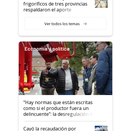
animales: "Mientras me
frigoríficos de tres provincias
descalificaban, yo seguí
respaldaron el aporte
haciendo currículum"
obligatorio
Ver todos los temas
Economía y política
"Hay normas que están escritas
como si el productor fuera un
delincuente”: la desregulación llegó
al Congreso Aapresid y hasta se
habló del financiamiento al IPCVA
Cayó la recaudación por