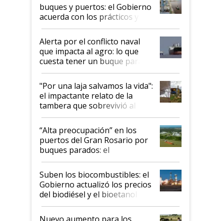
buques y puertos: el Gobierno
acuerda con los prácticos y
suspende el decreto de
desregulación
Alerta por el conflicto naval
que impacta al agro: lo que
cuesta tener un buque parado
y el peligro de que Argentina
pase a ser "país sucio"
"Por una laja salvamos la vida":
el impactante relato de la
tambera que sobrevivió al
tornado
“Alta preocupación” en los
puertos del Gran Rosario por
buques parados: el
funcionamiento de las
exportadoras en tensión tras
Suben los biocombustibles: el
la medida de fuerza de los
Gobierno actualizó los precios
prácticos
del biodiésel y el bioetanol
Nuevo aumento para los