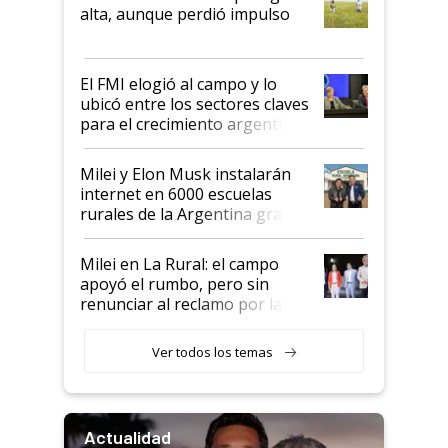
Juan Félix Rossetti, el libertario
alta, aunque perdió impulso
que de una dura crisis salió
más fuerte y apuesta al cambio
de Milei
El FMI elogió al campo y lo
ubicó entre los sectores claves
para el crecimiento argentino
Milei y Elon Musk instalarán
internet en 6000 escuelas
rurales de la Argentina gracias
a un acuerdo con Starlink
Milei en La Rural: el campo
apoyó el rumbo, pero sin
renunciar al reclamo por las
retenciones
Ver todos los temas
Actualidad