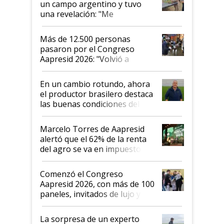
un campo argentino y tuvo
una revelación: "Me
impresionó mucho"
Más de 12.500 personas
pasaron por el Congreso
Aapresid 2026: "Volvió a
demostrar que hablar del
suelo es hablar de todo el
En un cambio rotundo, ahora
sistema productivo"
el productor brasilero destaca
las buenas condiciones del
agro argentino para invertir:
"Los veo más motivados"
Marcelo Torres de Aapresid
alertó que el 62% de la renta
del agro se va en impuestos:
"No es bueno que en
Argentina se sigan discutiendo
Comenzó el Congreso
las mismas cosas de hace 50
Aapresid 2026, con más de 100
años"
paneles, invitados de lujo y
todas las tendencias
La sorpresa de un experto