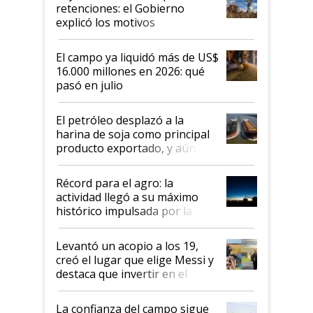
retenciones: el Gobierno
explicó los motivos
El campo ya liquidó más de US$
16.000 millones en 2026: qué
pasó en julio
El petróleo desplazó a la
harina de soja como principal
producto exportado, y aún así
el agro aportó casi seis de cada
diez dólares y sostuvo el
Récord para el agro: la
liderazgo en un semestre
actividad llegó a su máximo
récord
histórico impulsada por la
cosecha y las exportaciones
Levantó un acopio a los 19,
creó el lugar que elige Messi y
destaca que invertir en el
kirchnerismo era como "darle
plata a un hijo para droga":
La confianza del campo sigue