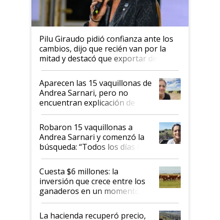
Pilu Giraudo pidió confianza ante los
cambios, dijo que recién van por la
mitad y destacó que exportar dejó de
ser "para unos pocos": "Tenemos un
mandato muy claro del gobierno
Aparecen las 15 vaquillonas de
nacional"
Andrea Sarnari, pero no
encuentran explicación de
cómo llegaron allí
Robaron 15 vaquillonas a
Andrea Sarnari y comenzó la
búsqueda: “Todos los días le
toca a algún productor”
Cuesta $6 millones: la
inversión que crece entre los
ganaderos en un momento
histórico para la actividad
La hacienda recuperó precio,