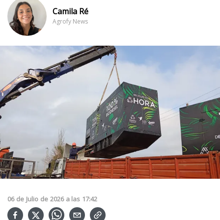
Camila Ré
Agrofy News
06
de
Julio
de
2026
a las
17:42