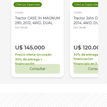
Ofertas Especiales
Ofertas Especiales
Usado
Usado
Tractor CASE IH MAGNUM
Tractor John Deere 
290, 2012, 4WD, DUAL
2014, 4WD, DUAL
Isla Verde
Isla Verde
U$
145.000
U$
120.000
Precio oferta sin usado
30% de entrega +
financiación
30% de entrega +
financiación
Financialo en 3 años
Consultar
Consultar