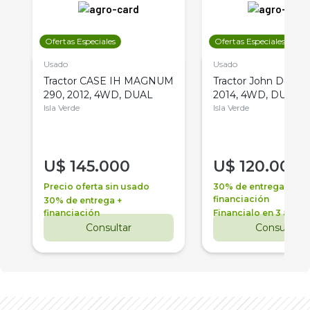
Ofertas Especiales
Ofertas Especiales
Usado
Usado
Tractor CASE IH MAGNUM
Tractor John Deere 
290, 2012, 4WD, DUAL
2014, 4WD, DUAL
Isla Verde
Isla Verde
U$
145.000
U$
120.000
Precio oferta sin usado
30% de entrega +
financiación
30% de entrega +
financiación
Financialo en 3 años
Consultar
Consultar