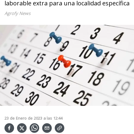
laborable extra para una localidad específica
Agrofy News
23
de
Enero
de
2023
a las
12:44