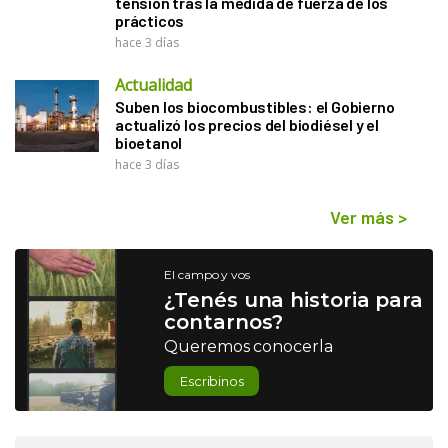
tensión tras la medida de fuerza de los
prácticos
hace 3 días
Actualidad
Suben los biocombustibles: el Gobierno
actualizó los precios del biodiésel y el
bioetanol
hace 3 días
Ver más
>
El campo y vos
¿Tenés una historia para
contarnos?
Queremos conocerla
Escribinos