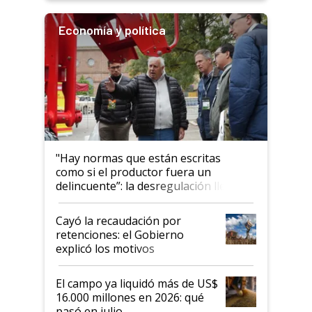
Economía y política
"Hay normas que están escritas
como si el productor fuera un
delincuente”: la desregulación llegó
al Congreso Aapresid y hasta se
habló del financiamiento al IPCVA
Cayó la recaudación por
retenciones: el Gobierno
explicó los motivos
El campo ya liquidó más de US$
16.000 millones en 2026: qué
pasó en julio