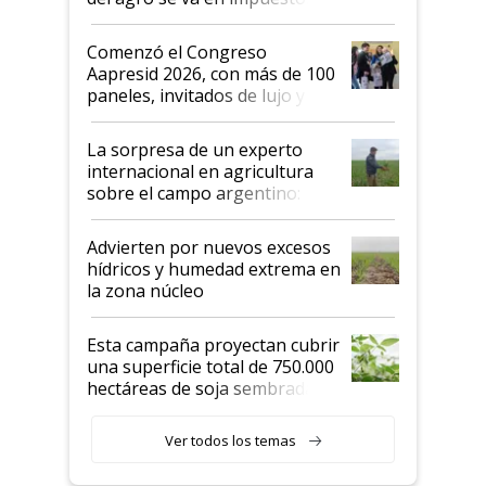
"No es bueno que en
Argentina se sigan discutiendo
Comenzó el Congreso
las mismas cosas de hace 50
Aapresid 2026, con más de 100
años"
paneles, invitados de lujo y
todas las tendencias
La sorpresa de un experto
internacional en agricultura
sobre el campo argentino:
"Estoy muy impresionado"
Advierten por nuevos excesos
hídricos y humedad extrema en
la zona núcleo
Esta campaña proyectan cubrir
una superficie total de 750.000
hectáreas de soja sembradas
con una nueva generación de
variedades que marcan un
Ver todos los temas
salto tecnológico en genética y
rendimiento