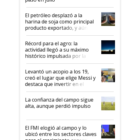
El petróleo desplazó a la
harina de soja como principal
producto exportado, y aún así
el agro aportó casi seis de cada
diez dólares y sostuvo el
Récord para el agro: la
liderazgo en un semestre
actividad llegó a su máximo
récord
histórico impulsada por la
cosecha y las exportaciones
Levantó un acopio a los 19,
creó el lugar que elige Messi y
destaca que invertir en el
kirchnerismo era como "darle
plata a un hijo para droga":
La confianza del campo sigue
Juan Félix Rossetti, el libertario
alta, aunque perdió impulso
que de una dura crisis salió
más fuerte y apuesta al cambio
de Milei
El FMI elogió al campo y lo
ubicó entre los sectores claves