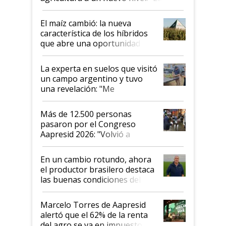
posibilidades de crecimiento son
infinitas"
El maíz cambió: la nueva
característica de los híbridos
que abre una oportunidad en
el lote
La experta en suelos que visitó
un campo argentino y tuvo
una revelación: "Me
impresionó mucho"
Más de 12.500 personas
pasaron por el Congreso
Aapresid 2026: "Volvió a
demostrar que hablar del
suelo es hablar de todo el
En un cambio rotundo, ahora
sistema productivo"
el productor brasilero destaca
las buenas condiciones del
agro argentino para invertir:
"Los veo más motivados"
Marcelo Torres de Aapresid
alertó que el 62% de la renta
del agro se va en impuestos: