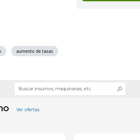
o
aumento de tasas
ino
Ver ofertas