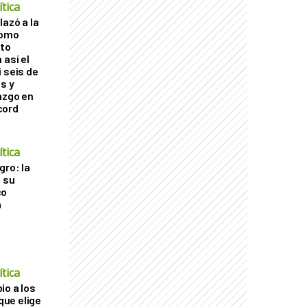
tica
lazó a la
como
cto
 así el
 seis de
s y
azgo en
cord
tica
gro: la
a su
co
a
tica
io a los
 que elige