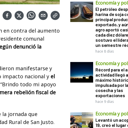
Economía y polí
El petróleo desp
harina de soja 
principal produ
exportado, y aún
agro aportó casi
n en contra del aumento
cada diez dólare
 presidente comunal
sostuvo el lider
un semestre ré
egún denunció la
hace 8 días
Economía y polí
dieron manifestarse y
Récord para el a
actividad llegó 
vo impacto nacional y
el
máximo históri
. “Brindo todo mi apoyo
impulsada por l
cosecha y las
imera rebelión fiscal de
exportaciones
hace 9 días
e la jornada que
Economía y polí
Levantó un acop
dad Rural de San Justo.
19, creó el lugar