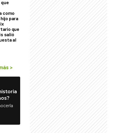
 que
ra como
 hijo para
ix
rtario que
is salió
uesta al
 más
>
istoria
nos?
ocerla