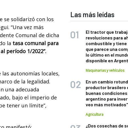
Las más leídas
e se solidarizó con los
egui. “Una vez más
El tractor que trabaj
sidente Comunal de dicha
revoluciones para a
do la
tasa comunal para
combustible y tiene
que parece una com
al período 1/2022”.
lo último en el mund
disponible en Argen
Maquinarias y vehículos
 las autonomías locales,
arco de la legalidad.
En un cambio rotund
productor brasilero
gan una adecuada
buenas condiciones 
tado, bajo el imperio de
argentino para inver
veo más motivados
be tener un límite”,
Agricultura
¿Dos cosechas de s
sto manifestó: