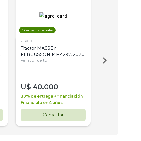
Ofertas Especiales
Ofertas Especiales
Usado
Usado
Tractor MASSEY
Tractor AGCO ALL
,
FERGUSSON MF 4297, 2020,
2003, 4WD, PA
4WD, PATON
Venado Tuerto
Venado Tuerto
U$
40.000
U$
30.000
30% de entrega + financiación
30% de entrega + 
Financialo en 4 años
Financialo en 3 a
Consultar
Consul