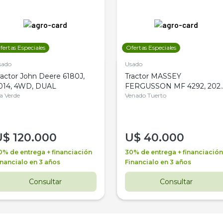
fertas Especiales
Ofertas Especiales
sado
Usado
ractor John Deere 6180J,
Tractor MASSEY
014, 4WD, DUAL
FERGUSSON MF 4292, 2020
la Verde
4WD, PATON
Venado Tuerto
U$
120.000
U$
40.000
0% de entrega + financiación
30% de entrega + financiación
inancialo en 3 años
Financialo en 3 años
Consultar
Consultar