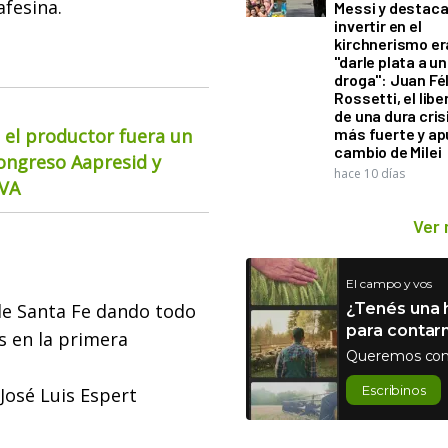
afesina.
Messi y destaca
invertir en el
kirchnerismo e
"darle plata a un
droga": Juan Fél
Rossetti, el libe
de una dura cris
 el productor fuera un
más fuerte y ap
cambio de Milei
Congreso Aapresid y
hace 10 días
CVA
Ver
El campo y vos
de Santa Fe dando todo
¿Tenés una h
para contar
s en la primera
Queremos con
Escribinos
José Luis Espert