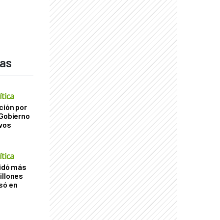
das
tica
ción por
 Gobierno
ivos
tica
uidó más
illones
só en