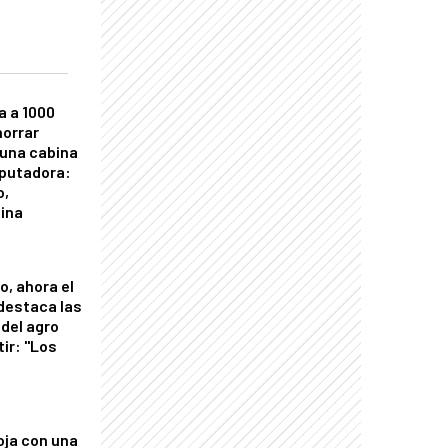
a a 1000
horrar
 una cabina
putadora:
o,
tina
o, ahora el
 destaca las
del agro
tir: "Los
"
oja con una