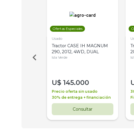
les
Ofertas Especiales
O
Usado
U
a Metalfor 7040,
Tractor CASE IH MAGNUM
T
Bot 32 Mts
290, 2012, 4WD, DUAL
2
Isla Verde
Is
000
U$
145.000
a + financiación
Precio oferta sin usado
3
 4 años
30% de entrega + financiación
F
nsultar
Consultar