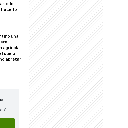
arrollo
 hacerlo
ntino una
mete
a agrícola
el suelo
mo apretar
as
cibí