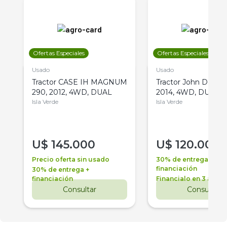
Ofertas Especiales
Ofertas Especiales
Usado
Usado
Tractor CASE IH MAGNUM
Tractor John Deere 
290, 2012, 4WD, DUAL
2014, 4WD, DUAL
Isla Verde
Isla Verde
U$
145.000
U$
120.000
Precio oferta sin usado
30% de entrega +
financiación
30% de entrega +
financiación
Financialo en 3 años
Consultar
Consultar