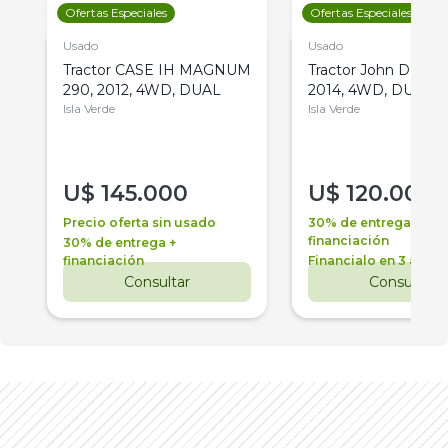
Ofertas Especiales
Ofertas Especiales
Usado
Usado
Tractor CASE IH MAGNUM
Tractor John Deere 
290, 2012, 4WD, DUAL
2014, 4WD, DUAL
Isla Verde
Isla Verde
U$
145.000
U$
120.000
Precio oferta sin usado
30% de entrega +
financiación
30% de entrega +
financiación
Financialo en 3 años
Consultar
Consultar