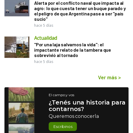
Alerta por el conflicto naval que impacta al
agro: lo que cuesta tener un buque parado y
el peligro de que Argentina pase a ser "país
sucio"
hace 5 días
Actualidad
"Por una laja salvamos la vida": el
impactante relato de la tambera que
sobrevivió al tornado
hace 5 días
Ver más
>
El campo y vos
¿Tenés una historia para
contarnos?
Queremos conocerla
Escribinos