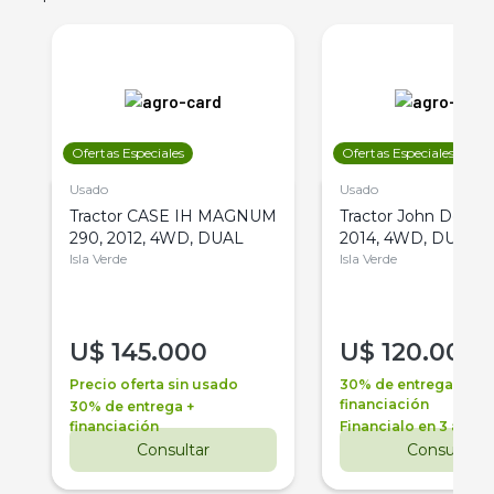
Ofertas Especiales
Ofertas Especiales
Usado
Usado
Tractor CASE IH MAGNUM
Tractor John Deere 
290, 2012, 4WD, DUAL
2014, 4WD, DUAL
Isla Verde
Isla Verde
U$
145.000
U$
120.000
Precio oferta sin usado
30% de entrega +
financiación
30% de entrega +
financiación
Financialo en 3 años
Consultar
Consultar