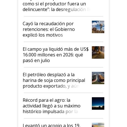
como si el productor fuera un
delincuente”: la desregulación llegó
al Congreso Aapresid y hasta se
habló del financiamiento al IPCVA
Cayó la recaudación por
retenciones: el Gobierno
explicó los motivos
El campo ya liquidó más de US$
16.000 millones en 2026: qué
pasó en julio
El petróleo desplazó a la
harina de soja como principal
producto exportado, y aún así
el agro aportó casi seis de cada
diez dólares y sostuvo el
Récord para el agro: la
liderazgo en un semestre
actividad llegó a su máximo
récord
histórico impulsada por la
cosecha y las exportaciones
Levantó un acopio a los 19,