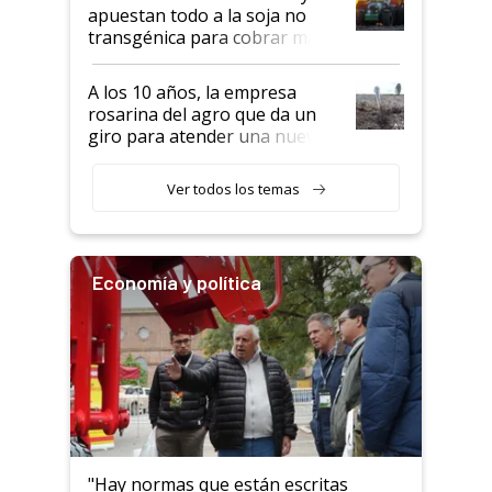
apuestan todo a la soja no
transgénica para cobrar más
por tonelada: compraron un
semillero
A los 10 años, la empresa
rosarina del agro que da un
giro para atender una nueva
etapa en el agro
Ver todos los temas
Economía y política
"Hay normas que están escritas