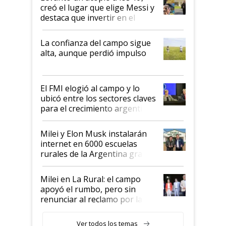
creó el lugar que elige Messi y
destaca que invertir en el
kirchnerismo era como "darle
plata a un hijo para droga":
La confianza del campo sigue
Juan Félix Rossetti, el libertario
alta, aunque perdió impulso
que de una dura crisis salió
más fuerte y apuesta al cambio
de Milei
El FMI elogió al campo y lo
ubicó entre los sectores claves
para el crecimiento argentino
Milei y Elon Musk instalarán
internet en 6000 escuelas
rurales de la Argentina gracias
a un acuerdo con Starlink
Milei en La Rural: el campo
apoyó el rumbo, pero sin
renunciar al reclamo por las
retenciones
Ver todos los temas