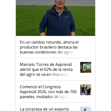
En un cambio rotundo, ahora el
productor brasilero destaca las
buenas condiciones del agro
argentino para invertir: "Los veo
más motivados"
Marcelo Torres de Aapresid
alertó que el 62% de la renta
del agro se va en impuestos:
"No es bueno que en
Argentina se sigan discutiendo
Comenzó el Congreso
las mismas cosas de hace 50
Aapresid 2026, con más de 100
años"
paneles, invitados de lujo y
todas las tendencias
La sorpresa de un experto