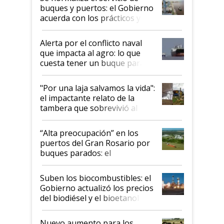
buques y puertos: el Gobierno
acuerda con los prácticos y
suspende el decreto de
desregulación
Alerta por el conflicto naval
que impacta al agro: lo que
cuesta tener un buque parado
y el peligro de que Argentina
pase a ser "país sucio"
"Por una laja salvamos la vida":
el impactante relato de la
tambera que sobrevivió al
tornado
“Alta preocupación” en los
puertos del Gran Rosario por
buques parados: el
funcionamiento de las
exportadoras en tensión tras
Suben los biocombustibles: el
la medida de fuerza de los
Gobierno actualizó los precios
prácticos
del biodiésel y el bioetanol
Nuevo aumento para los