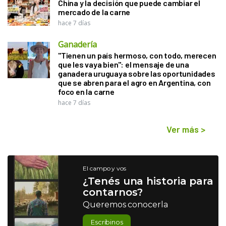
China y la decisión que puede cambiar el
mercado de la carne
hace 7 días
Ganadería
"Tienen un país hermoso, con todo, merecen
que les vaya bien": el mensaje de una
ganadera uruguaya sobre las oportunidades
que se abren para el agro en Argentina, con
foco en la carne
hace 7 días
Ver más
>
El campo y vos
¿Tenés una historia para
contarnos?
Queremos conocerla
Escribinos