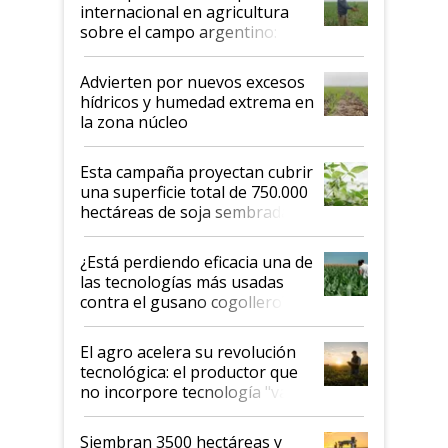
internacional en agricultura
sobre el campo argentino:
"Estoy muy impresionado"
Advierten por nuevos excesos
hídricos y humedad extrema en
la zona núcleo
Esta campaña proyectan cubrir
una superficie total de 750.000
hectáreas de soja sembradas
con una nueva generación de
variedades que marcan un
¿Está perdiendo eficacia una de
salto tecnológico en genética y
las tecnologías más usadas
rendimiento
contra el gusano cogollero? El
desafío de una tecnología clave
El agro acelera su revolución
tecnológica: el productor que
no incorpore tecnología "va a
perder el tren"
Siembran 3500 hectáreas y