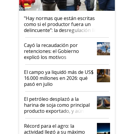
"Hay normas que están escritas
como si el productor fuera un
delincuente”: la desregulación llegó
al Congreso Aapresid y hasta se
habló del financiamiento al IPCVA
Cayó la recaudación por
retenciones: el Gobierno
explicó los motivos
El campo ya liquidó más de US$
16.000 millones en 2026: qué
pasó en julio
El petróleo desplazó a la
harina de soja como principal
producto exportado, y aún así
el agro aportó casi seis de cada
diez dólares y sostuvo el
Récord para el agro: la
liderazgo en un semestre
actividad llegó a su máximo