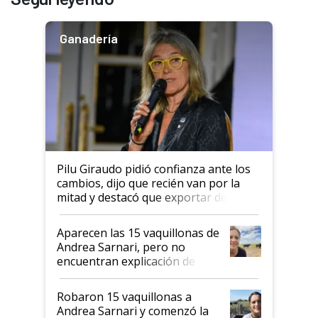
Ganadería
Pilu Giraudo pidió confianza ante los
cambios, dijo que recién van por la
mitad y destacó que exportar dejó de
ser "para unos pocos": "Tenemos un
mandato muy claro del gobierno
Aparecen las 15 vaquillonas de
nacional"
Andrea Sarnari, pero no
encuentran explicación de
cómo llegaron allí
Robaron 15 vaquillonas a
Andrea Sarnari y comenzó la