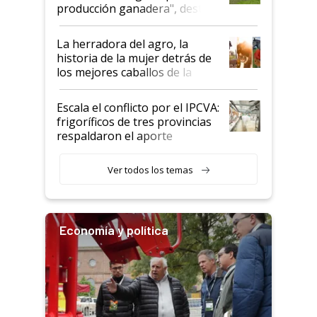
foco en la carne
producción ganadera", destaca
la iniciativa que ya reúne a 46
establecimientos en Argentina
La herradora del agro, la
historia de la mujer detrás de
los mejores caballos de la
Argentina y los mitos que
todavía hacen sufrir a estos
Escala el conflicto por el IPCVA:
animales: "Mientras me
frigoríficos de tres provincias
descalificaban, yo seguí
respaldaron el aporte
haciendo currículum"
obligatorio
Ver todos los temas
Economía y política