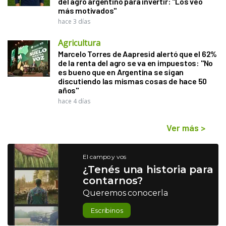
del agro argentino para invertir: "Los veo
más motivados"
hace 3 días
Agricultura
Marcelo Torres de Aapresid alertó que el 62%
de la renta del agro se va en impuestos: "No
es bueno que en Argentina se sigan
discutiendo las mismas cosas de hace 50
años"
hace 4 días
Ver más
>
El campo y vos
¿Tenés una historia para
contarnos?
Queremos conocerla
Escribinos