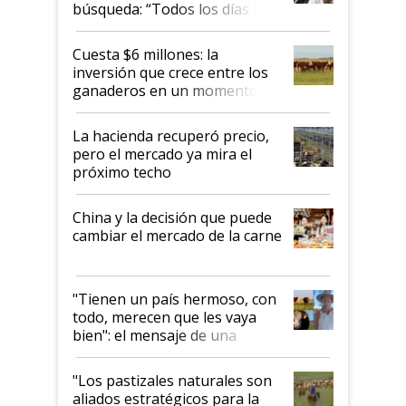
búsqueda: “Todos los días le
toca a algún productor”
Cuesta $6 millones: la
inversión que crece entre los
ganaderos en un momento
histórico para la actividad
La hacienda recuperó precio,
pero el mercado ya mira el
próximo techo
China y la decisión que puede
cambiar el mercado de la carne
"Tienen un país hermoso, con
todo, merecen que les vaya
bien": el mensaje de una
ganadera uruguaya sobre las
oportunidades que se abren
"Los pastizales naturales son
para el agro en Argentina, con
aliados estratégicos para la