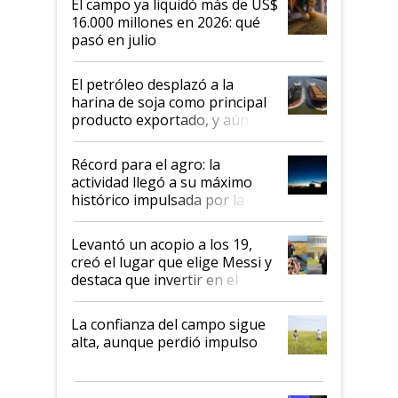
El campo ya liquidó más de US$
16.000 millones en 2026: qué
pasó en julio
El petróleo desplazó a la
harina de soja como principal
producto exportado, y aún así
el agro aportó casi seis de cada
diez dólares y sostuvo el
Récord para el agro: la
liderazgo en un semestre
actividad llegó a su máximo
récord
histórico impulsada por la
cosecha y las exportaciones
Levantó un acopio a los 19,
creó el lugar que elige Messi y
destaca que invertir en el
kirchnerismo era como "darle
plata a un hijo para droga":
La confianza del campo sigue
Juan Félix Rossetti, el libertario
alta, aunque perdió impulso
que de una dura crisis salió
más fuerte y apuesta al cambio
de Milei