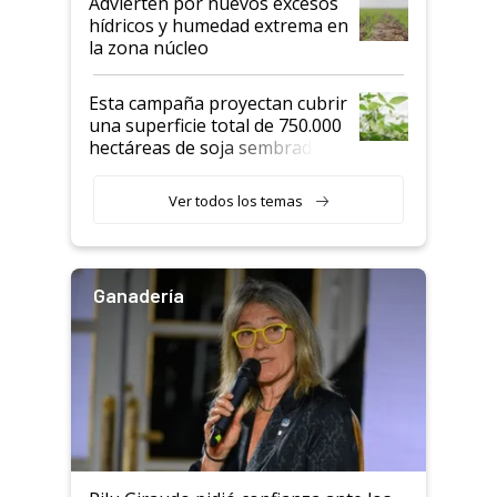
Advierten por nuevos excesos
hídricos y humedad extrema en
la zona núcleo
Esta campaña proyectan cubrir
una superficie total de 750.000
hectáreas de soja sembradas
con una nueva generación de
variedades que marcan un
Ver todos los temas
salto tecnológico en genética y
rendimiento
Ganadería