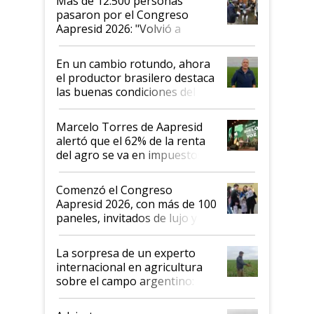
Más de 12.500 personas
pasaron por el Congreso
Aapresid 2026: "Volvió a
demostrar que hablar del
suelo es hablar de todo el
En un cambio rotundo, ahora
sistema productivo"
el productor brasilero destaca
las buenas condiciones del
agro argentino para invertir:
"Los veo más motivados"
Marcelo Torres de Aapresid
alertó que el 62% de la renta
del agro se va en impuestos:
"No es bueno que en
Argentina se sigan discutiendo
Comenzó el Congreso
las mismas cosas de hace 50
Aapresid 2026, con más de 100
años"
paneles, invitados de lujo y
todas las tendencias
La sorpresa de un experto
internacional en agricultura
sobre el campo argentino:
"Estoy muy impresionado"