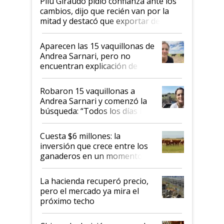
Pilu Giraudo pidió confianza ante los
cambios, dijo que recién van por la
mitad y destacó que exportar dejó de
ser "para unos pocos": "Tenemos un
mandato muy claro del gobierno
Aparecen las 15 vaquillonas de
nacional"
Andrea Sarnari, pero no
encuentran explicación de
cómo llegaron allí
Robaron 15 vaquillonas a
Andrea Sarnari y comenzó la
búsqueda: “Todos los días le
toca a algún productor”
Cuesta $6 millones: la
inversión que crece entre los
ganaderos en un momento
histórico para la actividad
La hacienda recuperó precio,
pero el mercado ya mira el
próximo techo