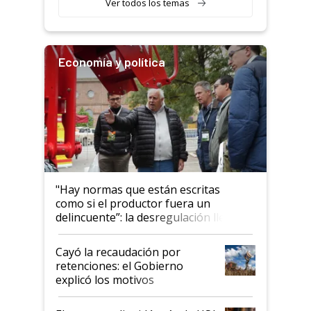
Ver todos los temas
Economía y política
"Hay normas que están escritas
como si el productor fuera un
delincuente”: la desregulación llegó
al Congreso Aapresid y hasta se
habló del financiamiento al IPCVA
Cayó la recaudación por
retenciones: el Gobierno
explicó los motivos