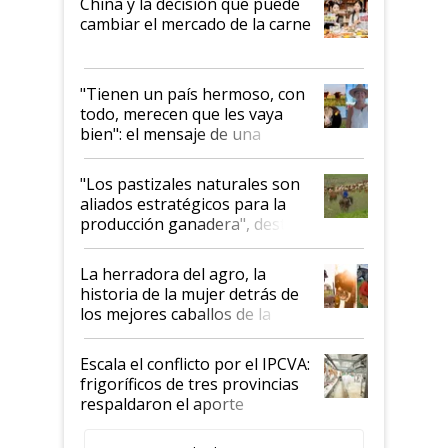
China y la decisión que puede
cambiar el mercado de la carne
"Tienen un país hermoso, con
todo, merecen que les vaya
bien": el mensaje de una
ganadera uruguaya sobre las
oportunidades que se abren
"Los pastizales naturales son
para el agro en Argentina, con
aliados estratégicos para la
foco en la carne
producción ganadera", destaca
la iniciativa que ya reúne a 46
establecimientos en Argentina
La herradora del agro, la
historia de la mujer detrás de
los mejores caballos de la
Argentina y los mitos que
todavía hacen sufrir a estos
Escala el conflicto por el IPCVA:
animales: "Mientras me
frigoríficos de tres provincias
descalificaban, yo seguí
respaldaron el aporte
haciendo currículum"
obligatorio