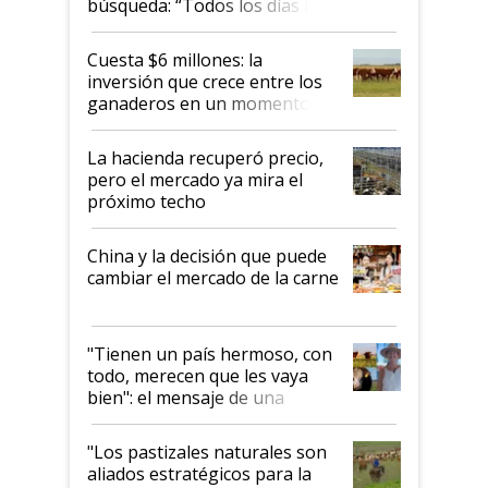
búsqueda: “Todos los días le
toca a algún productor”
Cuesta $6 millones: la
inversión que crece entre los
ganaderos en un momento
histórico para la actividad
La hacienda recuperó precio,
pero el mercado ya mira el
próximo techo
China y la decisión que puede
cambiar el mercado de la carne
"Tienen un país hermoso, con
todo, merecen que les vaya
bien": el mensaje de una
ganadera uruguaya sobre las
oportunidades que se abren
"Los pastizales naturales son
para el agro en Argentina, con
aliados estratégicos para la
foco en la carne