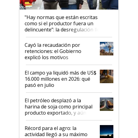
"Hay normas que están escritas
como si el productor fuera un
delincuente”: la desregulación llegó
al Congreso Aapresid y hasta se
habló del financiamiento al IPCVA
Cayó la recaudación por
retenciones: el Gobierno
explicó los motivos
El campo ya liquidó más de US$
16.000 millones en 2026: qué
pasó en julio
El petróleo desplazó a la
harina de soja como principal
producto exportado, y aún así
el agro aportó casi seis de cada
diez dólares y sostuvo el
Récord para el agro: la
liderazgo en un semestre
actividad llegó a su máximo
récord