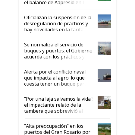
el balance de Aapresid en La
Posta
Oficializan la suspensión de la
desregulación de prácticos y
hay novedades en la tarifa de
la hidrovía
Se normaliza el servicio de
buques y puertos: el Gobierno
acuerda con los prácticos y
suspende el decreto de
desregulación
Alerta por el conflicto naval
que impacta al agro: lo que
cuesta tener un buque parado
y el peligro de que Argentina
pase a ser "país sucio"
"Por una laja salvamos la vida":
el impactante relato de la
tambera que sobrevivió al
tornado
“Alta preocupación” en los
puertos del Gran Rosario por