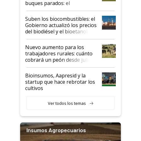
buques parados: el
funcionamiento de las
exportadoras en tensión tras
Suben los biocombustibles: el
la medida de fuerza de los
Gobierno actualizó los precios
prácticos
del biodiésel y el bioetanol
Nuevo aumento para los
trabajadores rurales: cuánto
cobrará un peón desde julio
Bioinsumos, Aapresid y la
startup que hace rebrotar los
cultivos
Ver todos los temas
Insumos Agropecuarios