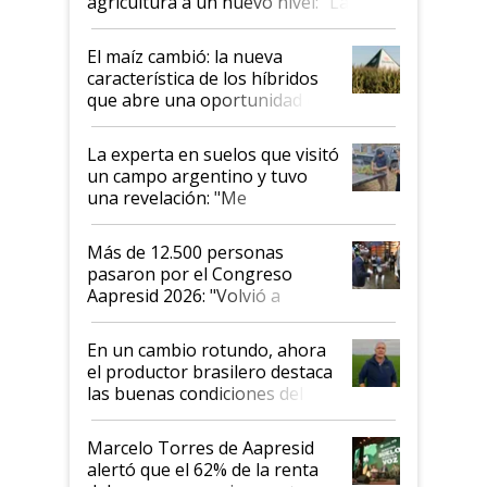
agricultura a un nuevo nivel: "Las
posibilidades de crecimiento son
infinitas"
El maíz cambió: la nueva
característica de los híbridos
que abre una oportunidad en
el lote
La experta en suelos que visitó
un campo argentino y tuvo
una revelación: "Me
impresionó mucho"
Más de 12.500 personas
pasaron por el Congreso
Aapresid 2026: "Volvió a
demostrar que hablar del
suelo es hablar de todo el
En un cambio rotundo, ahora
sistema productivo"
el productor brasilero destaca
las buenas condiciones del
agro argentino para invertir:
"Los veo más motivados"
Marcelo Torres de Aapresid
alertó que el 62% de la renta