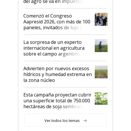
del agro se va en impuestos:
"No es bueno que en
Argentina se sigan discutiendo
Comenzó el Congreso
las mismas cosas de hace 50
Aapresid 2026, con más de 100
años"
paneles, invitados de lujo y
todas las tendencias
La sorpresa de un experto
internacional en agricultura
sobre el campo argentino:
"Estoy muy impresionado"
Advierten por nuevos excesos
hídricos y humedad extrema en
la zona núcleo
Esta campaña proyectan cubrir
una superficie total de 750.000
hectáreas de soja sembradas
con una nueva generación de
variedades que marcan un
Ver todos los temas
salto tecnológico en genética y
rendimiento