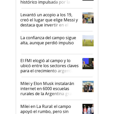
histórico impulsada por la
cosecha y las exportaciones
Levantó un acopio a los 19,
creó el lugar que elige Messi y
destaca que invertir en el
kirchnerismo era como "darle
plata a un hijo para droga":
La confianza del campo sigue
Juan Félix Rossetti, el libertario
alta, aunque perdió impulso
que de una dura crisis salió
más fuerte y apuesta al cambio
de Milei
El FMI elogió al campo y lo
ubicó entre los sectores claves
para el crecimiento argentino
Milei y Elon Musk instalarán
internet en 6000 escuelas
rurales de la Argentina gracias
a un acuerdo con Starlink
Milei en La Rural: el campo
apoyó el rumbo, pero sin