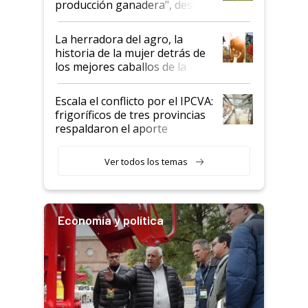
producción ganadera", destaca
la iniciativa que ya reúne a 46
establecimientos en Argentina
La herradora del agro, la
historia de la mujer detrás de
los mejores caballos de la
Argentina y los mitos que
todavía hacen sufrir a estos
Escala el conflicto por el IPCVA:
animales: "Mientras me
frigoríficos de tres provincias
descalificaban, yo seguí
respaldaron el aporte
haciendo currículum"
obligatorio
Ver todos los temas
Economía y política