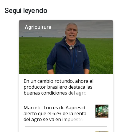
Seguí leyendo
Agricultura
En un cambio rotundo, ahora el
productor brasilero destaca las
buenas condiciones del agro
argentino para invertir: "Los veo
más motivados"
Marcelo Torres de Aapresid
alertó que el 62% de la renta
del agro se va en impuestos:
"No es bueno que en
Argentina se sigan discutiendo