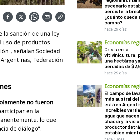
escenario estab
persiste la brec
¿cuánto queda e
campo?
hace 29 días
 la sanción de una ley
l uso de productos
Economías reg
Crisis en la
ción", señalan Sociedad
vitivinicultura: 
 Argentinas, Federación
una hectárea ya
pérdidas de $2,
hace 29 días
ones
Economías reg
El campo de la
más austral de
solamente no fueron
está en Argenti
increíbles verti
rticipar en la
agua que nacen 
manentemente, lo que
chacra y la visió
productor detrá
cia de diálogo".
establecimient
hace 1 mes