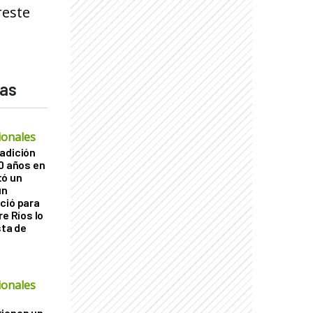
reste
das
ionales
adición
60 años en
tó un
un
ció para
re Ríos lo
sta de
ó
ionales
tienen un