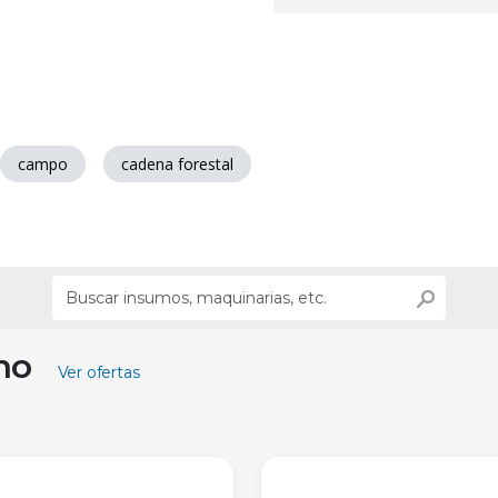
campo
cadena forestal
ino
Ver ofertas