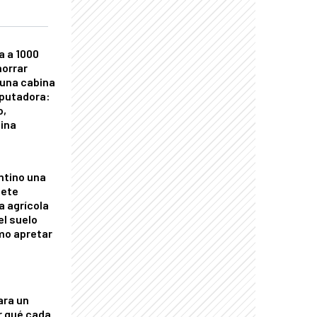
a a 1000
horrar
 una cabina
putadora:
o,
tina
ntino una
mete
a agrícola
el suelo
mo apretar
ara un
r qué cada