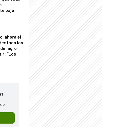
s
nte bajo
o, ahora el
 destaca las
del agro
tir: "Los
"
as
cibí