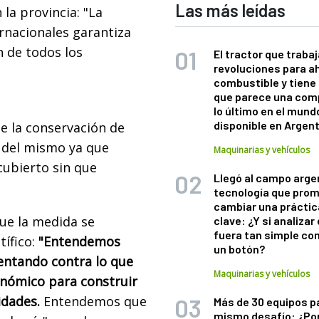
Las más leídas
 la provincia: "La
rnacionales garantiza
n de todos los
El tractor que trabaj
revoluciones para a
combustible y tiene
que parece una com
lo último en el mund
disponible en Argen
e la conservación de
 del mismo ya que
Maquinarias y vehículos
cubierto sin que
Llegó al campo arge
tecnología que pro
cambiar una práctic
ue la medida se
clave: ¿Y si analizar 
fuera tan simple co
ífico:
"Entendemos
un botón?
entando contra lo que
Maquinarias y vehículos
onómico para construir
idades.
Entendemos que
Más de 30 equipos p
mismo desafío: ¿Po