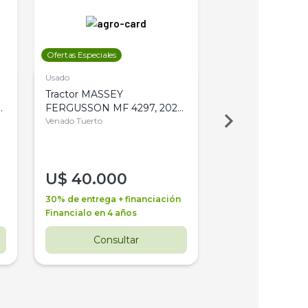
Ofertas Especiales
Ofertas Especiales
Usado
Usado
Tractor MASSEY
Tractor AGCO ALL
,
FERGUSSON MF 4297, 2020,
2003, 4WD, PA
4WD, PATON
Venado Tuerto
Venado Tuerto
U$
40.000
U$
30.000
30% de entrega + financiación
30% de entrega + 
Financialo en 4 años
Financialo en 3 a
Consultar
Consul