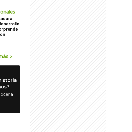
ionales
basura
desarrollo
sorprende
ión
 más
>
istoria
nos?
ocerla