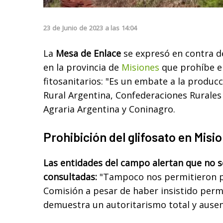
23
de
Junio
de
2023
a las
14:04
La
Mesa de Enlace
se expresó en contra de
en la provincia de
Misiones
que prohíbe e
fitosanitarios: "Es un embate a la produc
Rural Argentina, Confederaciones Rurales
Agraria Argentina y Coninagro.
Prohibición del glifosato en Misi
Las entidades del campo alertan que no 
consultadas:
"Tampoco nos permitieron pa
Comisión a pesar de haber insistido per
demuestra un autoritarismo total y ausen