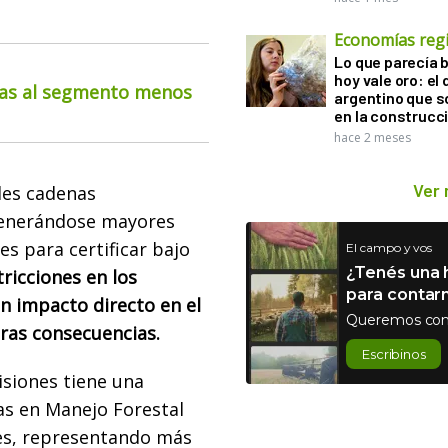
Economías reg
Lo que parecía 
hoy vale oro: el 
cias al segmento menos
argentino que 
en la construcc
hace 2 meses
Ver
les cadenas
 generándose mayores
es para certificar bajo
El campo y vos
¿Tenés una h
tricciones en los
para contar
n impacto directo en el
Queremos con
tras consecuencias.
Escribinos
siones tiene una
das en Manejo Forestal
les, representando más