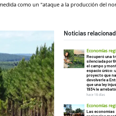
a medida como un "ataque a la producción del no
Noticias relaciona
Economías reg
Recuperó una tr
silenciada por 
el campo y mon
espacio único: 
proyecto que na
devolverle a Ent
que una ley inju
1934 le arrebat
hace 18 días
Economías reg
Las economías
regionales man