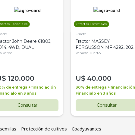
fertas Especiales
Ofertas Especiales
sado
Usado
ractor John Deere 6180J,
Tractor MASSEY
014, 4WD, DUAL
FERGUSSON MF 4292, 2020
la Verde
4WD, PATON
Venado Tuerto
U$
120.000
U$
40.000
0% de entrega + financiación
30% de entrega + financiación
inancialo en 3 años
Financialo en 3 años
Consultar
Consultar
semillas
Protección de cultivos
Coadyuvantes