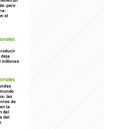
le, pero
ha:
n el
ionales
producir
 deja
6 millones
ionales
vandas
l mundo
na: las
entes de
en la
n del
s del
o