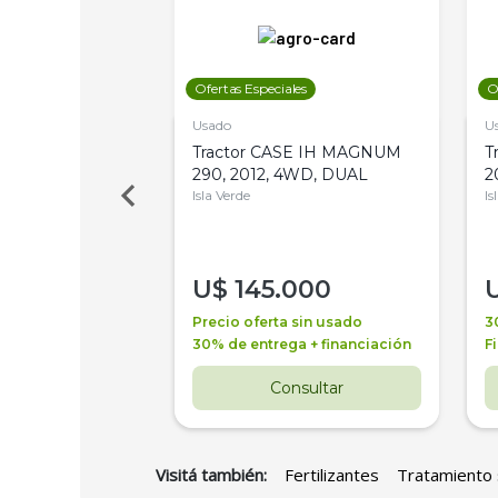
les
Ofertas Especiales
O
Usado
U
a Metalfor 7040,
Tractor CASE IH MAGNUM
T
Bot 32 Mts
290, 2012, 4WD, DUAL
2
Isla Verde
Is
000
U$
145.000
a + financiación
Precio oferta sin usado
3
 4 años
30% de entrega + financiación
F
nsultar
Consultar
Visitá también:
Fertilizantes
Tratamiento 