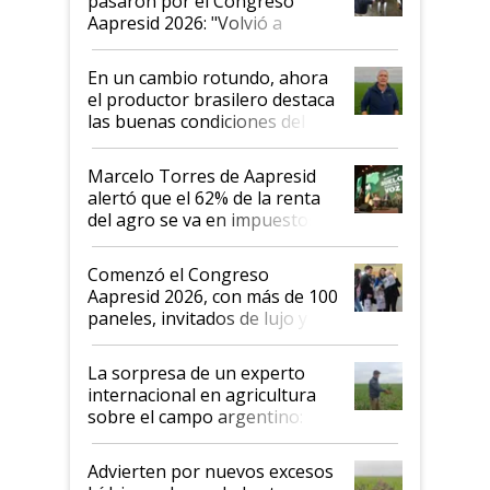
pasaron por el Congreso
Aapresid 2026: "Volvió a
demostrar que hablar del
suelo es hablar de todo el
En un cambio rotundo, ahora
sistema productivo"
el productor brasilero destaca
las buenas condiciones del
agro argentino para invertir:
"Los veo más motivados"
Marcelo Torres de Aapresid
alertó que el 62% de la renta
del agro se va en impuestos:
"No es bueno que en
Argentina se sigan discutiendo
Comenzó el Congreso
las mismas cosas de hace 50
Aapresid 2026, con más de 100
años"
paneles, invitados de lujo y
todas las tendencias
La sorpresa de un experto
internacional en agricultura
sobre el campo argentino:
"Estoy muy impresionado"
Advierten por nuevos excesos