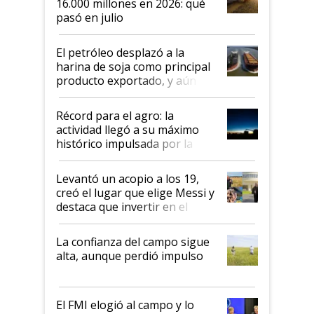
16.000 millones en 2026: qué
pasó en julio
El petróleo desplazó a la
harina de soja como principal
producto exportado, y aún así
el agro aportó casi seis de cada
diez dólares y sostuvo el
Récord para el agro: la
liderazgo en un semestre
actividad llegó a su máximo
récord
histórico impulsada por la
cosecha y las exportaciones
Levantó un acopio a los 19,
creó el lugar que elige Messi y
destaca que invertir en el
kirchnerismo era como "darle
plata a un hijo para droga":
La confianza del campo sigue
Juan Félix Rossetti, el libertario
alta, aunque perdió impulso
que de una dura crisis salió
más fuerte y apuesta al cambio
de Milei
El FMI elogió al campo y lo