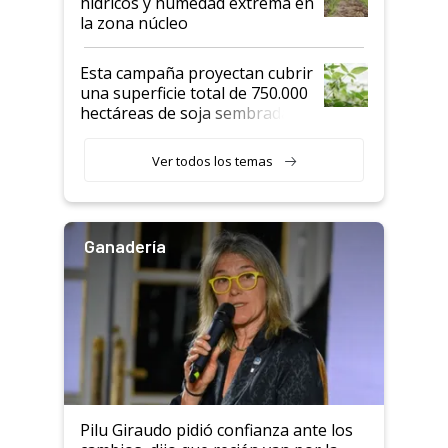
hídricos y humedad extrema en
la zona núcleo
Esta campaña proyectan cubrir
una superficie total de 750.000
hectáreas de soja sembradas
con una nueva generación de
variedades que marcan un
Ver todos los temas
salto tecnológico en genética y
rendimiento
Ganadería
Pilu Giraudo pidió confianza ante los