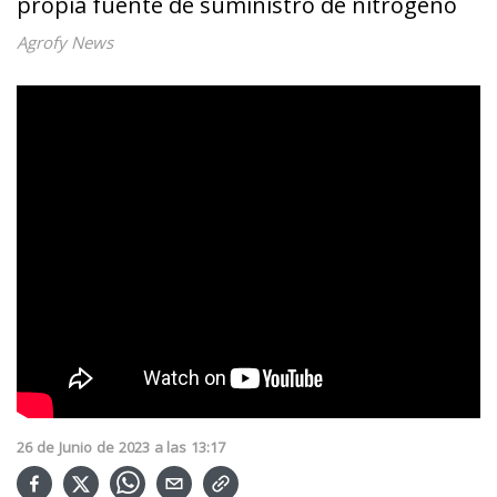
propia fuente de suministro de nitrógeno
Agrofy News
26
de
Junio
de
2023
a las
13:17