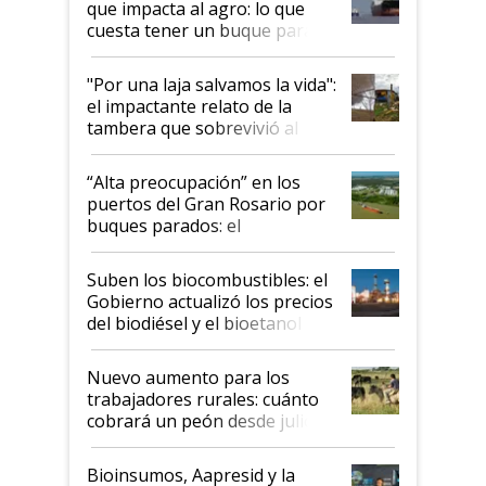
que impacta al agro: lo que
cuesta tener un buque parado
y el peligro de que Argentina
pase a ser "país sucio"
"Por una laja salvamos la vida":
el impactante relato de la
tambera que sobrevivió al
tornado
“Alta preocupación” en los
puertos del Gran Rosario por
buques parados: el
funcionamiento de las
exportadoras en tensión tras
Suben los biocombustibles: el
la medida de fuerza de los
Gobierno actualizó los precios
prácticos
del biodiésel y el bioetanol
Nuevo aumento para los
trabajadores rurales: cuánto
cobrará un peón desde julio
Bioinsumos, Aapresid y la