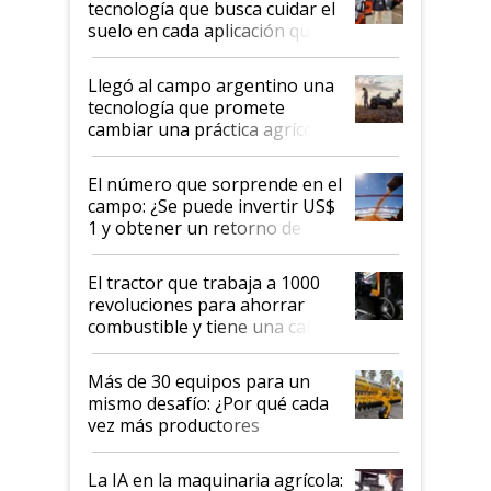
tecnología que busca cuidar el
suelo en cada aplicación que
llevó Jacto al Congreso
Aapresid 2026
Llegó al campo argentino una
tecnología que promete
cambiar una práctica agrícola
clave: ¿Y si analizar el suelo
fuera tan simple como apretar
El número que sorprende en el
un botón?
campo: ¿Se puede invertir US$
1 y obtener un retorno de
hasta US$ 10 en agricultura?
El tractor que trabaja a 1000
revoluciones para ahorrar
combustible y tiene una cabina
que parece una computadora:
lo último en el mundo,
Más de 30 equipos para un
disponible en Argentina
mismo desafío: ¿Por qué cada
vez más productores
incorporan fertilizante bajo
tierra?
La IA en la maquinaria agrícola: