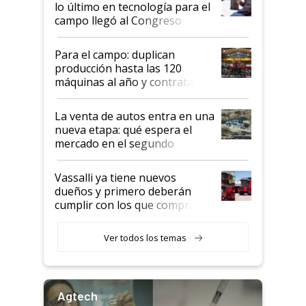
lo último en tecnología para el
campo llegó al Congreso
Aapresid 2026
Para el campo: duplican
producción hasta las 120
máquinas al año y contratan
especialistas de la industria
automotriz para lograrlo
La venta de autos entra en una
nueva etapa: qué espera el
mercado en el segundo
semestre
Vassalli ya tiene nuevos
dueños y primero deberán
cumplir con los que compraron
cosechadoras y todavía no las
recibieron: quién está detrás
Ver todos los temas
del rescate de la empresa
Agtech