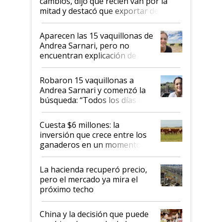
cambios, dijo que recién van por la
mitad y destacó que exportar dejó de
ser "para unos pocos": "Tenemos un
mandato muy claro del gobierno
Aparecen las 15 vaquillonas de
nacional"
Andrea Sarnari, pero no
encuentran explicación de
cómo llegaron allí
Robaron 15 vaquillonas a
Andrea Sarnari y comenzó la
búsqueda: “Todos los días le
toca a algún productor”
Cuesta $6 millones: la
inversión que crece entre los
ganaderos en un momento
histórico para la actividad
La hacienda recuperó precio,
pero el mercado ya mira el
próximo techo
China y la decisión que puede