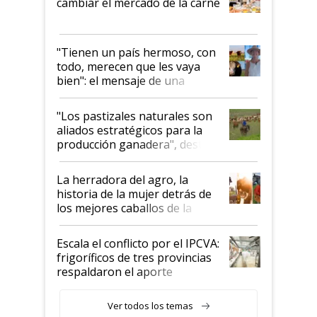
cambiar el mercado de la carne
"Tienen un país hermoso, con
todo, merecen que les vaya
bien": el mensaje de una
ganadera uruguaya sobre las
oportunidades que se abren
"Los pastizales naturales son
para el agro en Argentina, con
aliados estratégicos para la
foco en la carne
producción ganadera", destaca
la iniciativa que ya reúne a 46
establecimientos en Argentina
La herradora del agro, la
historia de la mujer detrás de
los mejores caballos de la
Argentina y los mitos que
todavía hacen sufrir a estos
Escala el conflicto por el IPCVA:
animales: "Mientras me
frigoríficos de tres provincias
descalificaban, yo seguí
respaldaron el aporte
haciendo currículum"
obligatorio
Ver todos los temas