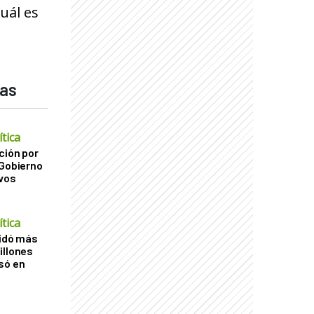
uál es
das
tica
ción por
 Gobierno
ivos
tica
uidó más
illones
só en