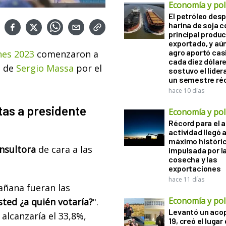
Economía y polí
El petróleo desp
harina de soja 
principal produ
exportado, y aún
agro aportó casi
nes 2023
comenzaron a
cada diez dólare
a de
Sergio Massa
por el
sostuvo el lider
un semestre ré
hace 10 días
tas a presidente
Economía y polí
Récord para el a
actividad llegó 
máximo históri
nsultora
de cara a las
impulsada por l
cosecha y las
exportaciones
hace 11 días
añana fueran las
Economía y polí
sted ¿a quién votaría?
".
Levantó un acop
alcanzaría el 33,8%,
19, creó el lugar