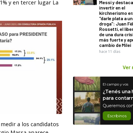
1% y en tercer lugar La
Messi y destaca
invertir en el
kirchnerismo e
"darle plata a un
droga": Juan Fél
Rossetti, el libe
de una dura cris
más fuerte y ap
cambio de Milei
hace 11 días
Ver
El campo y vos
¿Tenés una h
para contar
Queremos con
Escribinos
 medir a los candidatos
ergio Massa aparece