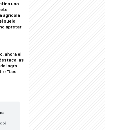
ntino una
mete
a agrícola
el suelo
mo apretar
o, ahora el
 destaca las
del agro
tir: "Los
"
as
cibí