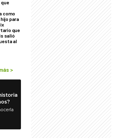
 que
ra como
 hijo para
ix
rtario que
is salió
uesta al
 más
>
istoria
nos?
ocerla