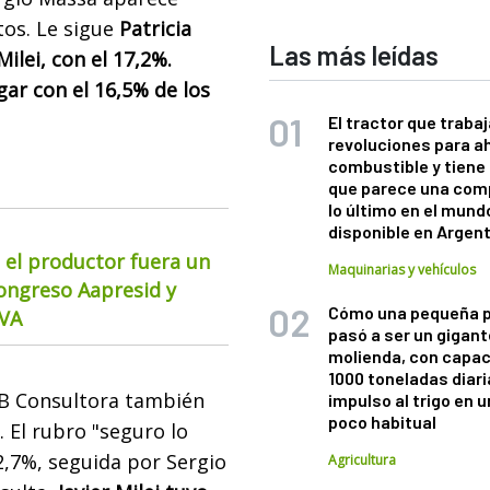
os. Le sigue
Patricia
Las más leídas
Milei, con el 17,2%.
gar con el 16,5% de los
El tractor que trabaj
revoluciones para a
combustible y tiene
que parece una com
lo último en el mund
disponible en Argen
 el productor fuera un
Maquinarias y vehículos
Congreso Aapresid y
Cómo una pequeña 
CVA
pasó a ser un gigant
molienda, con capac
1000 toneladas diaria
CB Consultora también
impulso al trigo en 
poco habitual
. El rubro "seguro lo
22,7%, seguida por Sergio
Agricultura