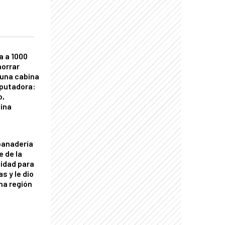
a a 1000
horrar
 una cabina
putadora:
o,
tina
panadería
e de la
idad para
s y le dio
una región