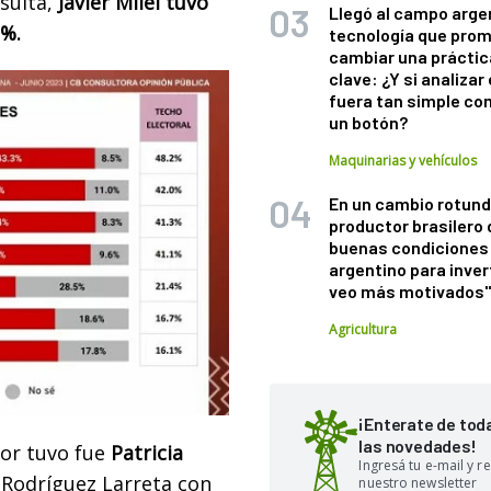
nsulta,
Javier Milei tuvo
Llegó al campo arge
1%.
tecnología que pro
cambiar una práctic
clave: ¿Y si analizar 
fuera tan simple co
un botón?
Maquinarias y vehículos
En un cambio rotund
productor brasilero
buenas condiciones 
argentino para inver
veo más motivados
Agricultura
¡Enterate de tod
las novedades!
vor tuvo fue
Patricia
Ingresá tu e-mail y re
o Rodríguez Larreta con
nuestro newsletter