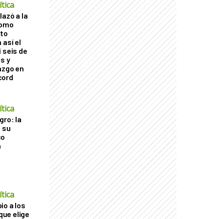
tica
lazó a la
como
cto
 así el
 seis de
s y
azgo en
cord
tica
gro: la
a su
co
a
tica
io a los
 que elige