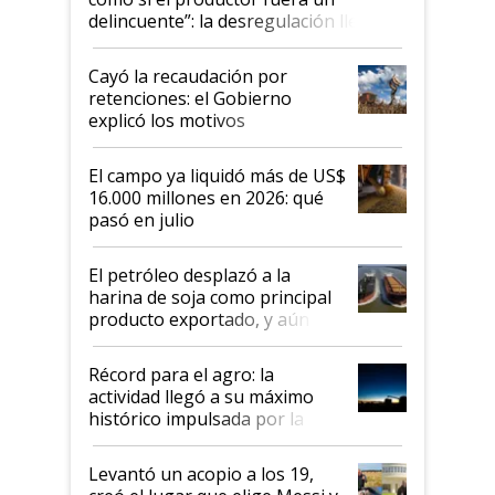
delincuente”: la desregulación llegó
al Congreso Aapresid y hasta se
habló del financiamiento al IPCVA
Cayó la recaudación por
retenciones: el Gobierno
explicó los motivos
El campo ya liquidó más de US$
16.000 millones en 2026: qué
pasó en julio
El petróleo desplazó a la
harina de soja como principal
producto exportado, y aún así
el agro aportó casi seis de cada
diez dólares y sostuvo el
Récord para el agro: la
liderazgo en un semestre
actividad llegó a su máximo
récord
histórico impulsada por la
cosecha y las exportaciones
Levantó un acopio a los 19,