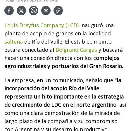
06
de
Julio
de
2023
a las
12:16
Louis Dreyfus Company (LCD)
inauguró una
planta de acopio de granos en la localidad
salteña
de Río del Valle. El establecimeinto
estará conectado al
Belgrano Cargas
y buscará
hacer una conexión directa con los c
omplejos
agroindustriales y portuarios del Gran Rosario.
La empresa, en un comunicado, señaló que
"la
incorporación del acopio Río del Valle
representa un hito importante en la estrategia
de crecimiento de LDC en el norte argentino
, así
como una clara demostración de la mirada de
largo plazo de la compañía y su compromiso
con Argentina y su desarrollo productivo".