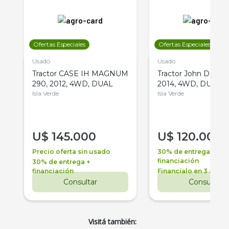
Ofertas Especiales
Ofertas Especiales
Usado
Usado
Tractor CASE IH MAGNUM
Tractor John Deere 
290, 2012, 4WD, DUAL
2014, 4WD, DUAL
Isla Verde
Isla Verde
U$
145.000
U$
120.000
Precio oferta sin usado
30% de entrega +
financiación
30% de entrega +
financiación
Financialo en 3 años
Consultar
Consultar
Visitá también: