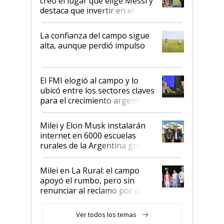
creó el lugar que elige Messi y
destaca que invertir en el
kirchnerismo era como "darle
plata a un hijo para droga":
La confianza del campo sigue
Juan Félix Rossetti, el libertario
alta, aunque perdió impulso
que de una dura crisis salió
más fuerte y apuesta al cambio
de Milei
El FMI elogió al campo y lo
ubicó entre los sectores claves
para el crecimiento argentino
Milei y Elon Musk instalarán
internet en 6000 escuelas
rurales de la Argentina gracias
a un acuerdo con Starlink
Milei en La Rural: el campo
apoyó el rumbo, pero sin
renunciar al reclamo por las
retenciones
Ver todos los temas