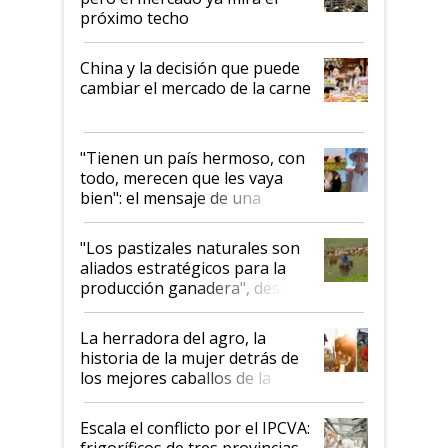
próximo techo
China y la decisión que puede
cambiar el mercado de la carne
"Tienen un país hermoso, con
todo, merecen que les vaya
bien": el mensaje de una
ganadera uruguaya sobre las
oportunidades que se abren
"Los pastizales naturales son
para el agro en Argentina, con
aliados estratégicos para la
foco en la carne
producción ganadera", destaca
la iniciativa que ya reúne a 46
establecimientos en Argentina
La herradora del agro, la
historia de la mujer detrás de
los mejores caballos de la
Argentina y los mitos que
todavía hacen sufrir a estos
Escala el conflicto por el IPCVA:
animales: "Mientras me
frigoríficos de tres provincias