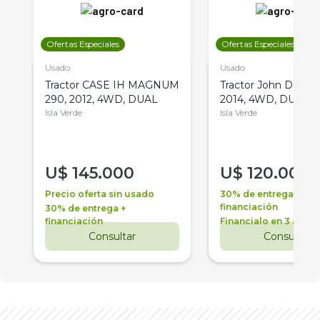
Ofertas Especiales
Ofertas Especiales
Usado
Usado
Tractor CASE IH MAGNUM
Tractor John Deere 
290, 2012, 4WD, DUAL
2014, 4WD, DUAL
Isla Verde
Isla Verde
U$
145.000
U$
120.000
Precio oferta sin usado
30% de entrega +
financiación
30% de entrega +
financiación
Financialo en 3 años
Consultar
Consultar